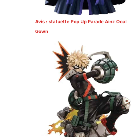
Avis : statuette Pop Up Parade Ainz Ooal
Gown