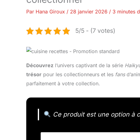
Par
Hana Giroux
/
28 janvier 2026
/
3 minutes d
5/5 - (7 votes)
Découvrez
l’univers captivant de la série
Haikyu
trésor
pour les collectionneurs et les
fans
d’anim
parfaitement à votre collection.
Ce produit est une option à c