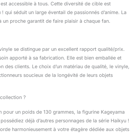
est accessible à tous. Cette diversité de cible est
éateur de produits dérivés de la culture pop qui
es figurines en vinyle, jouets articulés, peluches,
 ! qui séduit un large éventail de passionnés d’anime. La
 jeux de société et bien plus encore.
 un proche garantit de faire plaisir à chaque fan.
vinyle se distingue par un excellent rapport qualité/prix.
oin apporté à sa fabrication. Elle est bien emballée et
on des clients. Le choix d’un matériau de qualité, le vinyle,
ctionneurs soucieux de la longévité de leurs objets
collection ?
m pour un poids de 130 grammes, la figurine Kageyama
possédiez déjà d’autres personnages de la série Haikyu !
ccorde harmonieusement à votre étagère dédiée aux objets