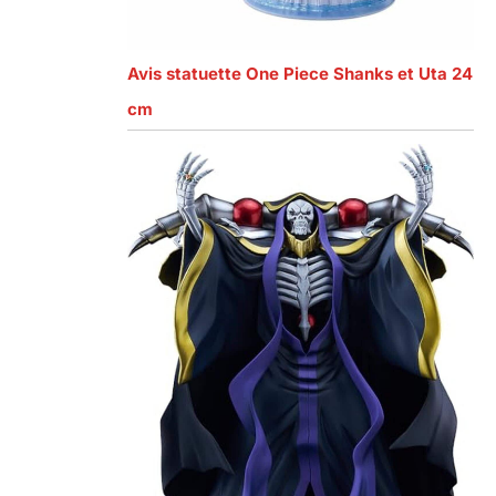
Avis statuette One Piece Shanks et Uta 24
cm