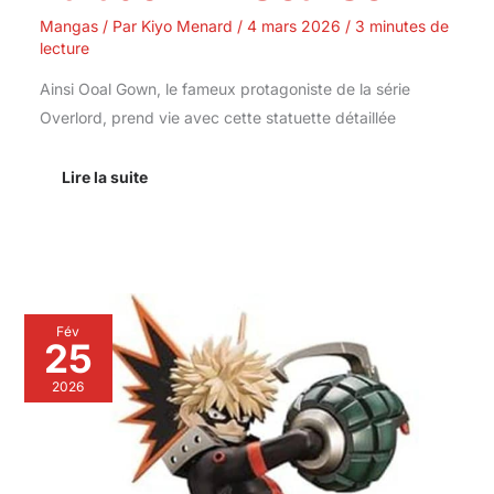
Mangas
/ Par
Kiyo Menard
/
4 mars 2026
/
3 minutes de
lecture
Ainsi Ooal Gown, le fameux protagoniste de la série
Overlord, prend vie avec cette statuette détaillée
Lire la suite
Avis
Fév
sur
25
la
statue
2026
My
Hero
Academia:
katsuki
Bakugo