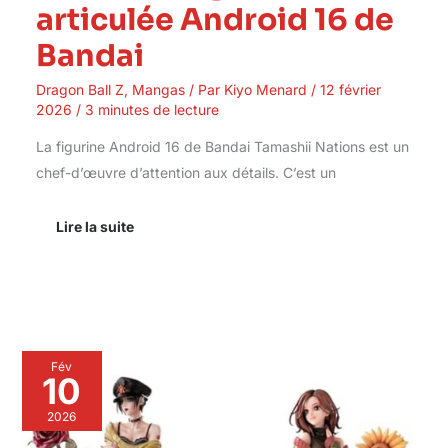
articulée Android 16 de
Bandai
Dragon Ball Z
,
Mangas
/ Par
Kiyo Menard
/
12 février
2026
/
3 minutes de lecture
La figurine Android 16 de Bandai Tamashii Nations est un
chef-d’œuvre d’attention aux détails. C’est un
Lire la suite
Avis
Fév
sur
10
la
figurine
2026
manga