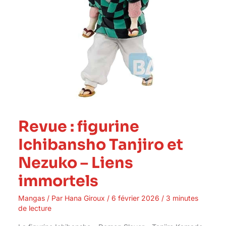
immortels
Revue : figurine
Ichibansho Tanjiro et
Nezuko – Liens
immortels
Mangas
/ Par
Hana Giroux
/
6 février 2026
/
3 minutes
de lecture