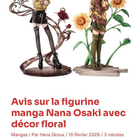
Nana
Osaki
avec
décor
floral
Avis sur la figurine
manga Nana Osaki avec
décor floral
Mangas
/ Par
Hana Giroux
/
10 février 2026
/
3 minutes