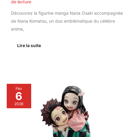
de lecture
Découvrez la figurine manga Nana Osaki accompagnée
de Nana Komatsu, un duo emblématique du célèbre
anime,
Lire la suite
Revue
Fév
:
6
figurine
Ichibansho
2026
Tanjiro
et
Nezuko
–
Liens