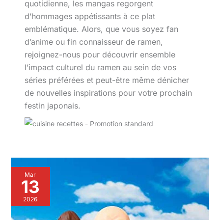
quotidienne, les mangas regorgent
d’hommages appétissants à ce plat
emblématique. Alors, que vous soyez fan
d’anime ou fin connaisseur de ramen,
rejoignez-nous pour découvrir ensemble
l’impact culturel du ramen au sein de vos
séries préférées et peut-être même dénicher
de nouvelles inspirations pour votre prochain
festin japonais.
Test
Mar
:
13
figurine
articulée
2026
Bandai
Tamashii