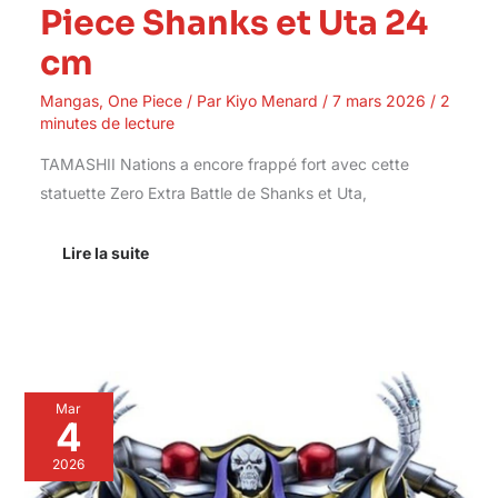
Piece Shanks et Uta 24
cm
Mangas
,
One Piece
/ Par
Kiyo Menard
/
7 mars 2026
/
2
minutes de lecture
TAMASHII Nations a encore frappé fort avec cette
statuette Zero Extra Battle de Shanks et Uta,
Lire la suite
Avis
Mar
:
4
statuette
Pop
2026
Up