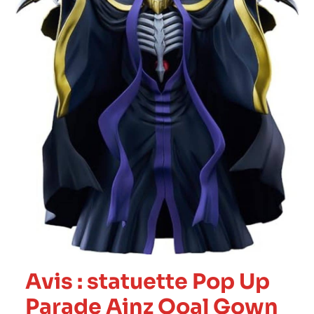
Parade
Ainz
Ooal
Gown
Avis : statuette Pop Up
Parade Ainz Ooal Gown