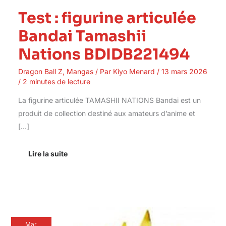
Test : figurine articulée
Bandai Tamashii
Nations BDIDB221494
Dragon Ball Z
,
Mangas
/ Par
Kiyo Menard
/
13 mars 2026
/
2 minutes de lecture
La figurine articulée TAMASHII NATIONS Bandai est un
produit de collection destiné aux amateurs d’anime et
[…]
Lire la suite
Avis
Mar