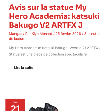
Avis sur la statue My
Hero Academia: katsuki
Bakugo V2 ARTFX J
Mangas
/ Par
Kiyo Menard
/
25 février 2026
/
3 minutes
de lecture
My Hero Academia: Katsuki Bakugo (Version 2) ARTFX J
Statue est une pièce de collection spectaculaire
Lire la suite
Avis
Fév
sur
21
la