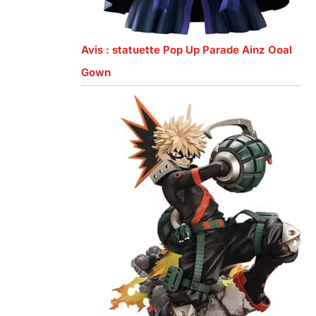
Avis : statuette Pop Up Parade Ainz Ooal
Gown