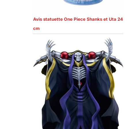
Avis statuette One Piece Shanks et Uta 24
cm