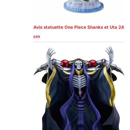
Avis statuette One Piece Shanks et Uta 24
cm