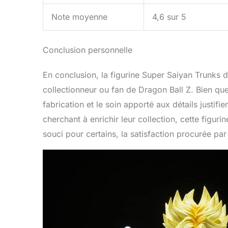
Note moyenne
4,6 sur 5
Conclusion personnelle
En conclusion, la figurine Super Saiyan Trunks d
collectionneur ou fan de Dragon Ball Z. Bien que 
fabrication et le soin apporté aux détails justif
cherchant à enrichir leur collection, cette figuri
souci pour certains, la satisfaction procurée p