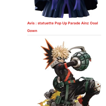
Avis : statuette Pop Up Parade Ainz Ooal
Gown