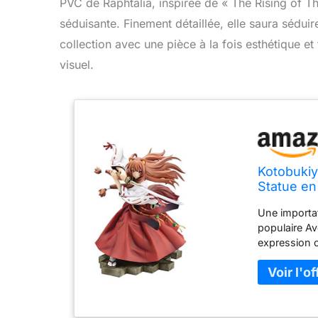
PVC de Raphtalia, inspirée de « The Rising of T
séduisante. Finement détaillée, elle saura séduir
collection avec une pièce à la fois esthétique et f
visuel.
Kotobukiy
Statue en
Une importat
populaire Av
expression 