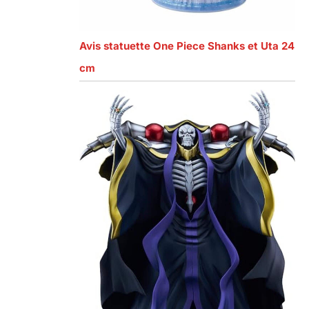
Avis statuette One Piece Shanks et Uta 24
cm