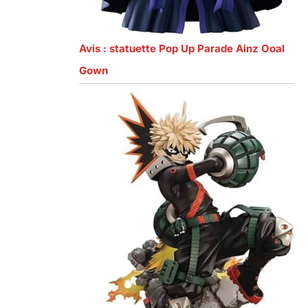
Avis : statuette Pop Up Parade Ainz Ooal
Gown