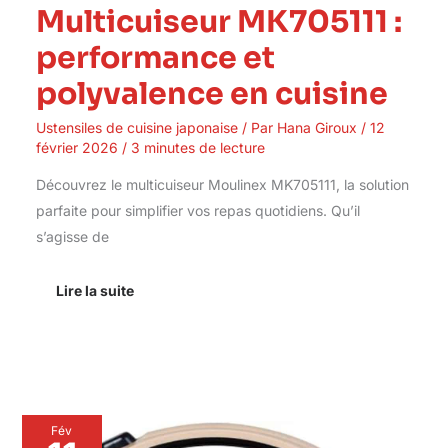
Multicuiseur MK705111 :
performance et
polyvalence en cuisine
Ustensiles de cuisine japonaise
/ Par
Hana Giroux
/
12
février 2026
/
3 minutes de lecture
Découvrez le multicuiseur Moulinex MK705111, la solution
parfaite pour simplifier vos repas quotidiens. Qu’il
s’agisse de
Lire la suite
Test
Fév
du