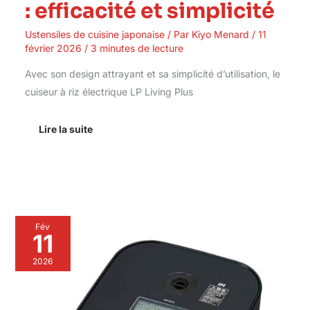
: efficacité et simplicité
Ustensiles de cuisine japonaise
/ Par
Kiyo Menard
/
11
février 2026
/
3 minutes de lecture
Avec son design attrayant et sa simplicité d’utilisation, le
cuiseur à riz électrique LP Living Plus
Lire la suite
Test
Fév
du
11
cuiseur
à
2026
riz
Zojirushi
IH