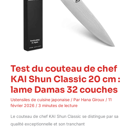
:
lame
Damas
32
couches
Test du couteau de chef
KAI Shun Classic 20 cm :
lame Damas 32 couches
Ustensiles de cuisine japonaise
/ Par
Hana Giroux
/
11
février 2026
/
3 minutes de lecture
Le couteau de chef KAI Shun Classic se distingue par sa
qualité exceptionnelle et son tranchant