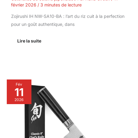
février 2026
/
3 minutes de lecture
Zojirushi IH NW-SA10-BA : l’art du riz cuit à la perfection
pour un goût authentique, dans
Lire la suite
Test
Fév
du
11
couteau
de
2026
chef
KAI
Shun
Classic
20
cm