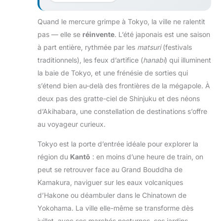
Quand le mercure grimpe à Tokyo, la ville ne ralentit
pas — elle se
réinvente
. L’été japonais est une saison
à part entière, rythmée par les
matsuri
(festivals
traditionnels), les feux d’artifice (
hanabi
) qui illuminent
la baie de Tokyo, et une frénésie de sorties qui
s’étend bien au-delà des frontières de la mégapole. À
deux pas des gratte-ciel de Shinjuku et des néons
d’Akihabara, une constellation de destinations s’offre
au voyageur curieux.
Tokyo est la porte d’entrée idéale pour explorer la
région du
Kantō
: en moins d’une heure de train, on
peut se retrouver face au Grand Bouddha de
Kamakura, naviguer sur les eaux volcaniques
d’Hakone ou déambuler dans le Chinatown de
Yokohama. La ville elle-même se transforme dès
juillet, avec ses marchés nocturnes, ses jardins