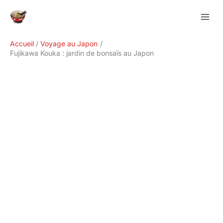
Aller
Rechercher
au
contenu
Accueil
Voyage au Japon
Fujikawa Kouka : jardin de bonsaïs au Japon