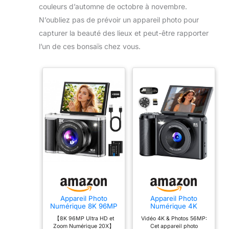
couleurs d’automne de octobre à novembre.
N’oubliez pas de prévoir un appareil photo pour
capturer la beauté des lieux et peut-être rapporter
l’un de ces bonsaïs chez vous.
Appareil Photo
Appareil Photo
Numérique 8K 96MP
Numérique 4K
avec WiFi, Zoom
Digital: 56MP
【8K 96MP Ultra HD et
Vidéo 4K & Photos 56MP:
Numérique 20X,
Appareils Numérique
Zoom Numérique 20X】
Cet appareil photo