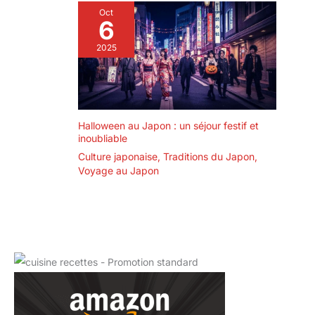
Oct
6
2025
Halloween au Japon : un séjour festif et
inoubliable
Culture japonaise
,
Traditions du Japon
,
Voyage au Japon