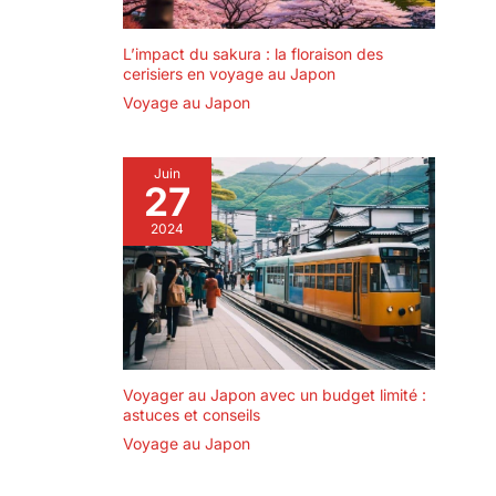
mémoire de 32 Go et deux
batteries rechargeables
de 1050 mAh, vous
permettant de commencer
L’impact du sakura : la floraison des
à capturer des moments
cerisiers en voyage au Japon
immédiatement et de
Voyage au Japon
profiter d’un temps de
prise de vue prolongé.
Pour toute question, notre
service client répond sous
24 heures
Juin
27
2024
Voyager au Japon avec un budget limité :
astuces et conseils
Voyage au Japon