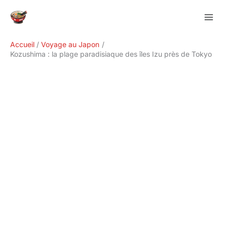
Aller
Rechercher
au
contenu
Accueil
Voyage au Japon
Kozushima : la plage paradisiaque des îles Izu près de Tokyo