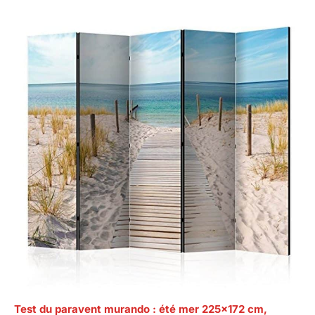
Test du paravent murando : été mer 225×172 cm,