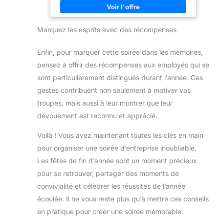
peut facilement accrocher
Parfaits comme cadeau d'adieu, de remerciement, de
le stylo sur les valises, les
tombola ou d'hôtesse pour les grandes occasions
poches, les livres, les
française 【Emballage élégant】 Les porte-clés sont
agendas, etc., peut être un
Marquez les esprits avec des récompenses
livrés dans un emballage pratique, ce qui en fait un
cadeau idéal pour les
merveilleux cadeau pour vos employés, vos amis ou
affaires, le bureau ou
votre famille
personnel ; comme
Enfin, pour marquer cette soirée dans les mémoires,
cadeau créatif spécial
pour les employés, les
pensez à offrir des récompenses aux employés qui se
collègues, les amis ou la
famille
sont particulièrement distingués durant l’année. Ces
gestes contribuent non seulement à motiver vos
troupes, mais aussi à leur montrer que leur
dévouement est reconnu et apprécié.
Voilà ! Vous avez maintenant toutes les clés en main
pour organiser une soirée d’entreprise inoubliable.
Les fêtes de fin d’année sont un moment précieux
pour se retrouver, partager des moments de
convivialité et célébrer les réussites de l’année
écoulée. Il ne vous reste plus qu’à mettre ces conseils
en pratique pour créer une soirée mémorable.