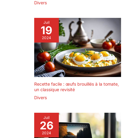
Divers
Juil
19
2024
Recette facile : œufs brouillés à la tomate,
un classique revisité
Divers
Juil
26
2024