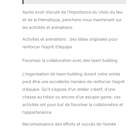
suffit de régler
lampes solaires
l'interrupteur sur la
d'extérieur ne fonctionnent
Après avoir discuté de l’importance du choix du lieu
position ON, de la placer
pas ou sont cassées,
dans un endroit ensoleillé
veuillez nous en informer
et de la thématique, penchons-nous maintenant sur
pour absorber l'énergie
dans les temps. Nous le
solaire et elle continuera à
remplacerons dès que
les activités et animations.
briller pendant environ 8
possible.
heures la nuit. La taille est
Activités et animations : des idées originales pour
de 20 x 20 cm, vous
pouvez donc le placer
renforcer l’esprit d’équipe
partout pour la décoration.
Excellent service client :
Lorsque vous recevez ces
Favorisez la collaboration avec des team building
lampes solaires, placez le
commutateur sur la
position ON, posez-les
L’organisation de team building durant votre soirée
ensuite à l’envers sur la
table et placez-les dans
peut être une excellente manière de renforcer l’esprit
l’obscurité pour vérifier si
elles fonctionnent. Si vous
d’équipe. Qu’il s’agisse d’un atelier créatif, d’une
avez des questions sur
chasse au trésor ou encore d’un escape game, ces
cette lampe de jardin
solaire, n'hésitez pas à
activités ont pour but de favoriser la collaboration et
nous contacter. Nous vous
fournissons des lampes
l’appartenance.
solaires satisfaisantes.
Reconnaissance des efforts et succès de l’année