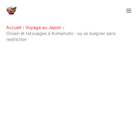
Aller
Rechercher
au
contenu
Accueil
Voyage au Japon
Onsen et tatouages à Kumamoto : où se baigner sans
restriction