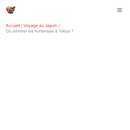
Aller
Rechercher
au
contenu
Accueil
Voyage au Japon
Où admirer les hortensias à Tokyo ?