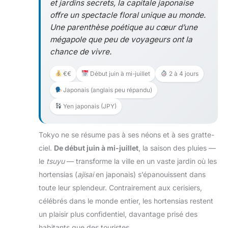
et jardins secrets, la capitale japonaise
offre un spectacle floral unique au monde.
Une parenthèse poétique au cœur d’une
mégapole que peu de voyageurs ont la
chance de vivre.
€€
Début juin à mi-juillet
2 à 4 jours
Japonais (anglais peu répandu)
Yen japonais (JPY)
Tokyo ne se résume pas à ses néons et à ses gratte-
ciel.
De début juin à mi-juillet
, la saison des pluies —
le
tsuyu
— transforme la ville en un vaste jardin où les
hortensias (
ajisai
en japonais) s’épanouissent dans
toute leur splendeur. Contrairement aux cerisiers,
célébrés dans le monde entier, les hortensias restent
un plaisir plus confidentiel, davantage prisé des
habitants que des touristes.