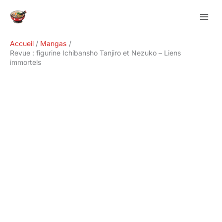
Aller
Rechercher
au
contenu
Accueil
Mangas
Revue : figurine Ichibansho Tanjiro et Nezuko – Liens
immortels