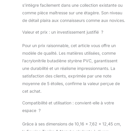
incroyables
s’intègre facilement dans une collection existante ou
figurines
comme pièce maîtresse sur une étagère. Son niveau
Ichibansho Seul le
produit portant
de détail plaira aux connaisseurs comme aux novices.
l'étiquette officielle
Bandai Namco a
Valeur et prix : un investissement justifié ?
été
soigneusement
Pour un prix raisonnable, cet article vous offre un
testé pour la
modèle de qualité. Les matières utilisées, comme
sécurité et répond
l’acrylonitrile butadiène styrène PVC, garantissent
à toutes les
une durabilité et un réalisme impressionnants. La
normes de
sécurité des
satisfaction des clients, exprimée par une note
produits de
moyenne de 5 étoiles, confirme la valeur perçue de
consommation
cet achat.
nord-américains
et donne droit à
Compatibilité et utilisation : convient-elle à votre
l'acheteur à une
espace ?
assistance au
produit
Grâce à ses dimensions de 10,16 x 7,62 x 12,45 cm,