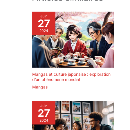
Juin
27
2024
Mangas et culture japonaise : exploration
d’un phénomène mondial
Mangas
Juin
27
2024