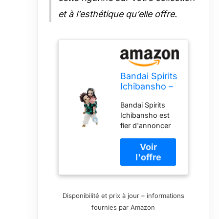
et à l’esthétique qu’elle offre.
Bandai Spirits
Ichibansho –
Demon
Bandai Spirits
Slayer –
Ichibansho est
Tanjiro
fier d'annoncer
Kamado &
sa nouvelle
Nezuko
version Tanjiro
Kamado
Kamado &
(Immortal
Nezuko Kamado
Ties) Figurine
(Immortal Ties)!
de Collection
Mesurant environ
Disponibilité et prix à jour – informations
12,4 cm de haut,
fournies par Amazon
Tanjiro Kamado
et Nezuko