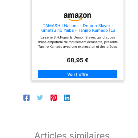
LEGENDS - Collectionnez
Les figurines Ultimate
Legends avec les plus
grands héros de l'animé
japonais.
TAMASHII Nations - Demon Slayer :
Kimetsu no Yaiba - Tanjiro Kamado [La
Bataille Finale dans Le château de l'infini]
La série S.H.Figuarts Demon Slayer, qui dispose
S.H.Figuarts Figurine d'action
d'une amplitude de mouvement écrasante, présente
Tanjiro Kamado avec une expression et des pièces
attachées inspirées de la bataille finale à Infinity
Castle Hauteur : environ 14 cm [Contenu de
68,95 €
l'ensemble] Corps principal, 3 types de pièces de
poignet interchangeables (gauche et droite), 4 types
de parties faciales interchangeables, un ensemble
d'épées Nichirin, un ensemble de feuilles de fond La
boîte du produit aura une étiquette d'avertissement
Bandai Namco, qui est la preuve que vous achetez un
produit sous licence officielle
Articles similaires