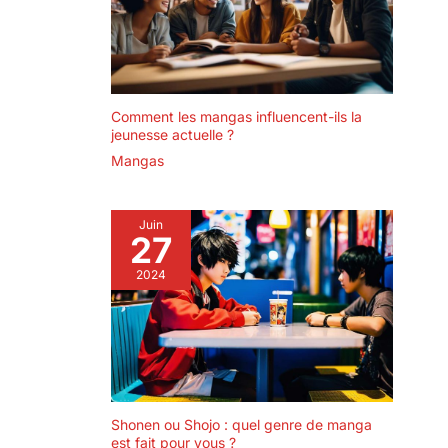
Comment les mangas influencent-ils la
jeunesse actuelle ?
Mangas
Juin
27
2024
Shonen ou Shojo : quel genre de manga
est fait pour vous ?