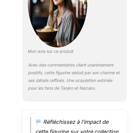
incroyables
figurines
Ichibansho Seul
le produit portant
l'étiquette
officielle Bandai
Namco a été
soigneusement
Mon avis sur ce produit
testé pour la
sécurité et
Avec des commentaires client unanimement
répond à toutes
positifs, cette figurine séduit par son charme et
les normes de
sécurité des
ses détails raffinés. Une acquisition estimée
produits de
pour les fans de Tanjiro et Nezuko.
consommation
nord-américains
et donne droit à
l'acheteur à une
assistance au
Réfléchissez à l’impact de
produit
cette figurine sur votre collection