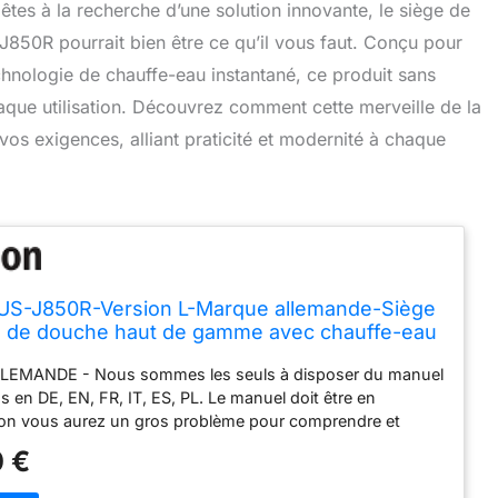
êtes à la recherche d’une solution innovante, le siège de
50R pourrait bien être ce qu’il vous faut. Conçu pour
chnologie de chauffe-eau instantané, ce produit sans
aque utilisation. Découvrez comment cette merveille de la
os exigences, alliant praticité et modernité à chaque
S-J850R-Version L-Marque allemande-Siège
te de douche haut de gamme avec chauffe-eau
 (sans réservoir !) - Meilleure technologie
EMANDE - Nous sommes les seuls à disposer du manuel
pression d'eau maximale!
ns en DE, EN, FR, IT, ES, PL. Le manuel doit être en
inon vous aurez un gros problème pour comprendre et
 produits après l'achat. Dans 90 % des cas, vous recevrez
 €
l d'instructions uniquement en anglais. Vous devez donc
revendeur avant d'acheter si le manuel d'instructions