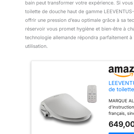
bain peut transformer votre expérience. Si vous 
toilette de douche haut de gamme LEEVENTUS-J8
offrir une pression d’eau optimale grâce à sa te
réservoir vous promet hygiène et bien-être à ch
technologie allemande répondra parfaitement à v
utilisation.
LEEVENTU
de toilet
instantané
MARQUE ALL
pour une 
d'instructio
français, s
utiliser les
649,00
votre manue
demander au 