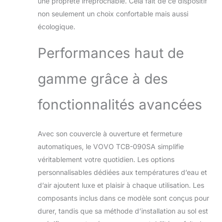
une propreté irréprochable. Cela fait de ce dispositif
lavage en mouvement, position de la
buse réglable, température de l'eau et
non seulement un choix confortable mais aussi
pression de l'eau. Buse
écologique.
autonettoyante avant/après chaque
utilisation. Chauffe-eau instantané
Performances haut de
pour une eau chaude continue et une
économie d'énergie. Caractéristiques
gamme grâce à des
de luxe ● Séchoir haute vitesse avec
température réglable et vitesse du
vent réglable réduisant l'utilisation de
fonctionnalités avancées
papier toilette, offrant une mise à
niveau respectueuse de
l'environnement et confortable pour
Avec son couvercle à ouverture et fermeture
un style de vie plus écologique ; siège
automatiques, le VOVO TCB-090SA simplifie
chauffant avec contrôle de la
température et mode ECO réduit
véritablement votre quotidien. Les options
l'énergie ; affichage de la température
personnalisables dédiées aux températures d’eau et
LED et veilleuse intelligente
d’air ajoutent luxe et plaisir à chaque utilisation. Les
composants inclus dans ce modèle sont conçus pour
durer, tandis que sa méthode d’installation au sol est