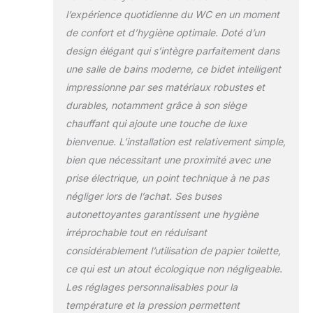
personnes âgées et les personnes
l’expérience quotidienne du WC en un moment
ayant des problèmes de mobilité.
de confort et d’hygiène optimale. Doté d’un
Toilettes automatiques ● Couvercle à
ouverture automatique lorsque vous
design élégant qui s’intègre parfaitement dans
approchez/chasse et fermeture
une salle de bains moderne, ce bidet intelligent
automatiques lorsque vous quittez.
impressionne par ses matériaux robustes et
Mouillez automatiquement le bol
durables, notamment grâce à son siège
avant chaque utilisation pour
minimiser les déchets de coller aux
chauffant qui ajoute une touche de luxe
surfaces en céramique. La fonction
bienvenue. L’installation est relativement simple,
d'ouverture automatique peut être
bien que nécessitant une proximité avec une
désactivée/allumée, lorsque vous
prise électrique, un point technique à ne pas
l'éteignez, le capteur de
pied/télécommande peut également
négliger lors de l’achat. Ses buses
ouvrir/fermer. Capteur de pied facile à
autonettoyantes garantissent une hygiène
utiliser ● Peut être utilisé pour
irréprochable tout en réduisant
ouvrir/fermer le couvercle/siège et
considérablement l’utilisation de papier toilette,
activer la chasse d'eau. Garantit une
expérience complète sans contact et
ce qui est un atout écologique non négligeable.
hygiénique. Combiné WC bidet ●
Les réglages personnalisables pour la
Expérience de nettoyage hygiénique
température et la pression permettent
avec lavage arrière, lavage avant,