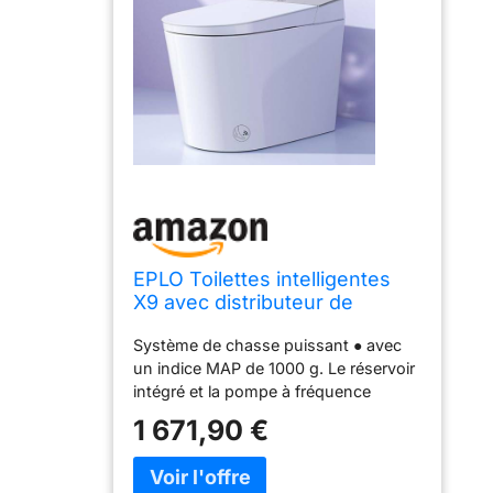
EPLO Toilettes intelligentes
X9 avec distributeur de
mousse, ouverture/fermeture
Système de chasse puissant ● avec
automatique, hauteur confort
un indice MAP de 1000 g. Le réservoir
ADA, chasse d'eau
intégré et la pompe à fréquence
automatique, chasse d'eau
variable offrent un rinçage solide,
occultante, siège chauffant,
1 671,90 €
stable et silencieux. Par rapport aux
bidet allongé en
toilettes intelligentes classiques qui
nécessitent 12 à 25 secondes pour