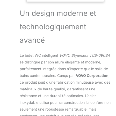
secondes pour chaque chasse d'eau,
réduisant considérablement le bruit de
Un design moderne et
chasse d'eau. Double chasse d'eau
ultra haute efficacité ● chasse d'eau
technologiquement
complète - 1,18 GPF / chasse d'urinoir
- 0,8 GPF (4,5 LPF / 3,0 LPF), peut
être rincé en cas de panne de
avancé
courant. Bouclier en mousse et
désodorisation ● La technologie de
mousse empêche les éclaboussures
Le bidet WC intelligent
VOVO Stylement TCB-090SA
d'eau, couvre les odeurs, minimise les
se distingue par son allure élégante et moderne,
déchets de coller, offrant une
parfaitement intégrée dans n’importe quelle salle de
expérience de salle de bain plus
propre et plus agréable. Cela garantit
bains contemporaine. Conçu par
VOVO Corporation
,
que chaque utilisation reste plus
ce produit jouit d’une fabrication minutieuse avec des
propre et plus hygiénique. Hauteur du
matériaux de haute qualité, garantissant une
siège confortable ADA ● 45 cm.
résistance et une durabilité optimales. L’acier
Hauteur du siège plus pratique pour
inoxydable utilisé pour sa construction lui confère non
s'asseoir/se lever assure une facilité
d'utilisation, en particulier pour les
seulement une robustesse remarquable, mais
personnes âgées et les personnes
également une esthétique épurée qui rehausse