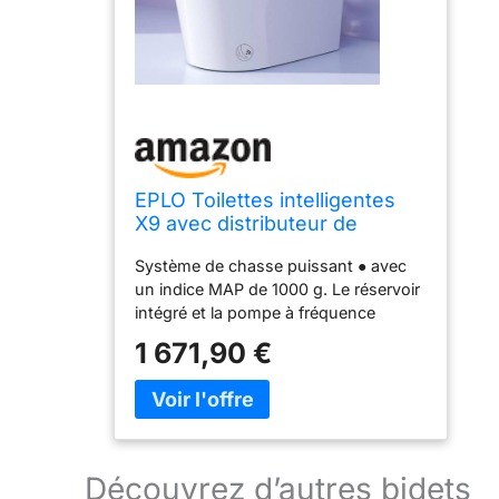
EPLO Toilettes intelligentes
X9 avec distributeur de
mousse, ouverture/fermeture
Système de chasse puissant ● avec
automatique, hauteur confort
un indice MAP de 1000 g. Le réservoir
ADA, chasse d'eau
intégré et la pompe à fréquence
automatique, chasse d'eau
variable offrent un rinçage solide,
occultante, siège chauffant,
1 671,90 €
stable et silencieux. Par rapport aux
bidet allongé en
toilettes intelligentes classiques qui
nécessitent 12 à 25 secondes pour
chaque chasse d'eau, il ne faut que 6
secondes pour chaque chasse d'eau,
réduisant considérablement le bruit de
Découvrez d’autres bidets