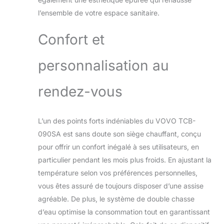
ayant des problèmes de mobilité.
l’ensemble de votre espace sanitaire.
Toilettes automatiques ● Couvercle à
ouverture automatique lorsque vous
Confort et
approchez/chasse et fermeture
automatiques lorsque vous quittez.
Mouillez automatiquement le bol
personnalisation au
avant chaque utilisation pour
minimiser les déchets de coller aux
rendez-vous
surfaces en céramique. La fonction
d'ouverture automatique peut être
désactivée/allumée, lorsque vous
L’un des points forts indéniables du VOVO TCB-
l'éteignez, le capteur de
pied/télécommande peut également
090SA est sans doute son siège chauffant, conçu
ouvrir/fermer. Capteur de pied facile à
pour offrir un confort inégalé à ses utilisateurs, en
utiliser ● Peut être utilisé pour
particulier pendant les mois plus froids. En ajustant la
ouvrir/fermer le couvercle/siège et
température selon vos préférences personnelles,
activer la chasse d'eau. Garantit une
expérience complète sans contact et
vous êtes assuré de toujours disposer d’une assise
hygiénique. Combiné WC bidet ●
agréable. De plus, le système de double chasse
Expérience de nettoyage hygiénique
d’eau optimise la consommation tout en garantissant
avec lavage arrière, lavage avant,