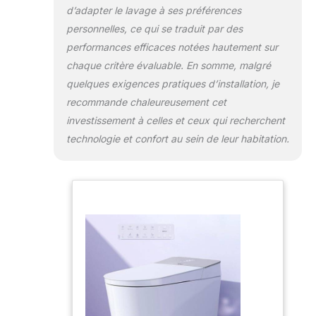
d’adapter le lavage à ses préférences
lavage en mouvement, position de la
buse réglable, température de l'eau et
personnelles, ce qui se traduit par des
pression de l'eau. Buse
performances efficaces notées hautement sur
autonettoyante avant/après chaque
chaque critère évaluable. En somme, malgré
utilisation. Chauffe-eau instantané
quelques exigences pratiques d’installation, je
pour une eau chaude continue et une
recommande chaleureusement cet
économie d'énergie. Caractéristiques
de luxe ● Séchoir haute vitesse avec
investissement à celles et ceux qui recherchent
température réglable et vitesse du
technologie et confort au sein de leur habitation.
vent réglable réduisant l'utilisation de
papier toilette, offrant une mise à
niveau respectueuse de
l'environnement et confortable pour
un style de vie plus écologique ; siège
chauffant avec contrôle de la
température et mode ECO réduit
l'énergie ; affichage de la température
LED et veilleuse intelligente