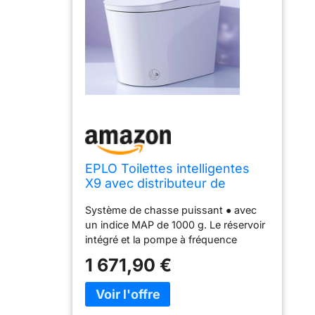
EPLO Toilettes intelligentes
X9 avec distributeur de
mousse, ouverture/fermeture
Système de chasse puissant ● avec
automatique, hauteur confort
un indice MAP de 1000 g. Le réservoir
ADA, chasse d'eau
intégré et la pompe à fréquence
automatique, chasse d'eau
variable offrent un rinçage solide,
occultante, siège chauffant,
1 671,90 €
stable et silencieux. Par rapport aux
bidet allongé en
toilettes intelligentes classiques qui
nécessitent 12 à 25 secondes pour
chaque chasse d'eau, il ne faut que 6