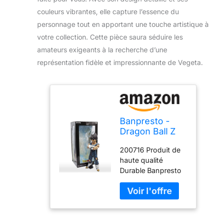
couleurs vibrantes, elle capture l’essence du
personnage tout en apportant une touche artistique à
votre collection. Cette pièce saura séduire les
amateurs exigeants à la recherche d’une
représentation fidèle et impressionnante de Vegeta.
Banpresto -
Dragon Ball Z
Grandista Nero
200716 Produit de
Vegeta Manga
haute qualité
Dimensions
Durable Banpresto
Figure
Cranberry