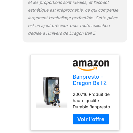
et les proportions sont idéales, et l’aspect
esthétique est irréprochable, ce qui compense
largement l’emballage perfectible. Cette pièce
est un ajout précieux pour toute collection
dédiée à l’univers de Dragon Ball Z.
Banpresto -
Dragon Ball Z
Grandista Nero
200716 Produit de
Vegeta Manga
haute qualité
Dimensions
Durable Banpresto
Figure
Cranberry