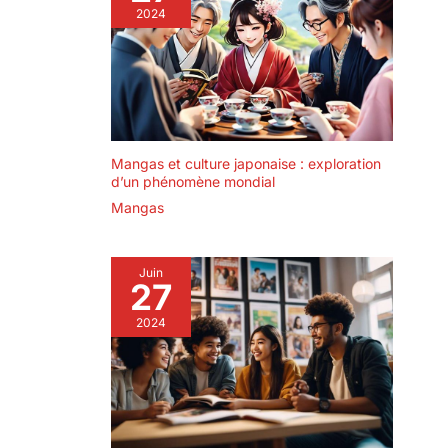
2024
Mangas et culture japonaise : exploration
d’un phénomène mondial
Mangas
Juin
27
2024