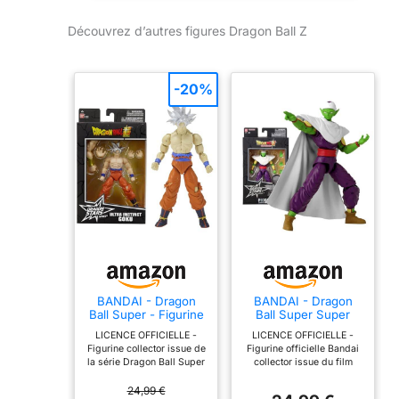
Découvrez d’autres figures Dragon Ball Z
-20%
BANDAI - Dragon
BANDAI - Dragon
Ball Super - Figurine
Ball Super Super
Dragon Stars 17 cm -
Hero - Figurine
LICENCE OFFICIELLE -
LICENCE OFFICIELLE -
Goku Ultra Instinct -
Dragon Star 17 cm -
Figurine collector issue de
Figurine officielle Bandai
Licence Officielle
Piccolo - Licence
la série Dragon Ball Super
collector issue du film
Dragon Ball -
Officielle Dragon Ball
FIGURINE MANGA -
Dragon Ball Super - Super
Figurine articulée
- Figurine articulée
Personnage : Goku Ultra
Hero. FIGURINE MANGA -
24,99 €
Goku - Jouet Enfant
Piccolo - Jouet