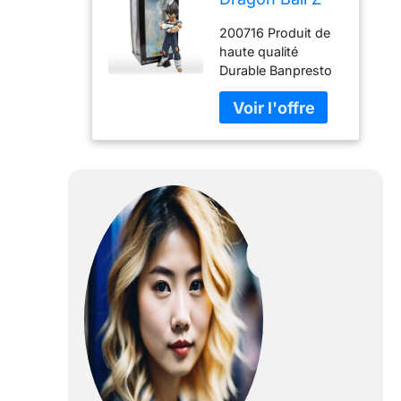
Grandista Nero
200716 Produit de
Vegeta Manga
haute qualité
Dimensions
Durable Banpresto
Figure
Cranberry