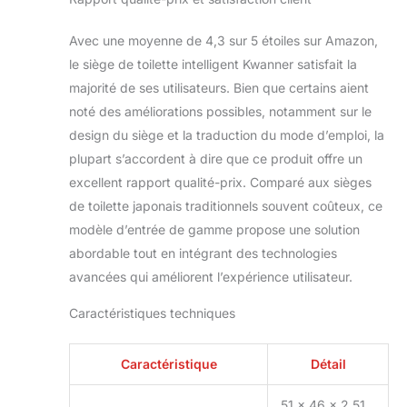
baignoire électrique
contient toutes les
Avec une moyenne de 4,3 sur 5 étoiles sur Amazon,
pièces et des
le siège de toilette intelligent Kwanner satisfait la
instructions
majorité de ses utilisateurs. Bien que certains aient
complètes (français
non garanti).
noté des améliorations possibles, notamment sur le
design du siège et la traduction du mode d’emploi, la
plupart s’accordent à dire que ce produit offre un
excellent rapport qualité-prix. Comparé aux sièges
de toilette japonais traditionnels souvent coûteux, ce
modèle d’entrée de gamme propose une solution
abordable tout en intégrant des technologies
avancées qui améliorent l’expérience utilisateur.
Caractéristiques techniques
Caractéristique
Détail
51 x 46 x 2,51