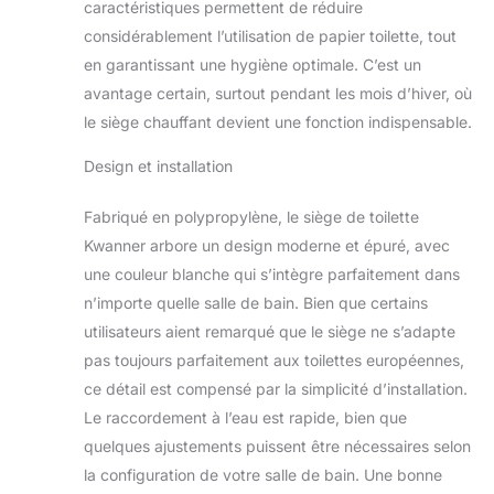
position exacte des
caractéristiques permettent de réduire
toilettes la nuit, est
considérablement l’utilisation de papier toilette, tout
conçue pour un
en garantissant une hygiène optimale. C’est un
usage quotidien et
avantage certain, surtout pendant les mois d’hiver, où
augmente la
le siège chauffant devient une fonction indispensable.
sécurité et le
confort. Économie
Design et installation
d'énergie :
l'abattant de WC
est équipé d'une
Fabriqué en polypropylène, le siège de toilette
fonction d'arrêt
Kwanner arbore un design moderne et épuré, avec
automatique pour
une couleur blanche qui s’intègre parfaitement dans
économiser de
n’importe quelle salle de bain. Bien que certains
l'énergie lorsqu'il
n'est pas utilisé. Il
utilisateurs aient remarqué que le siège ne s’adapte
n'est pas
pas toujours parfaitement aux toilettes européennes,
recommandé de
ce détail est compensé par la simplicité d’installation.
fermer le couvercle
Le raccordement à l’eau est rapide, bien que
des toilettes
quelques ajustements puissent être nécessaires selon
fréquemment
manuellement.
la configuration de votre salle de bain. Une bonne
Sécurité : l'abattant