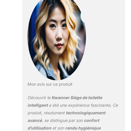
chaud à 3 niveaux,
électrique avec
après utilisation,
télécommande
vous pouvez
profiter d'une
expérience chaude
et sèche. Veilleuse
Soft Light : en
activant la fonction
veilleuse, il est facile
de trouver la
position exacte des
toilettes la nuit, est
conçue pour un
usage quotidien et
Mon avis sur ce produit
augmente la
sécurité et le
Découvrir le
Kwanner Siège de toilette
confort. Économie
intelligent
a été une expérience fascinante. Ce
d'énergie :
produit, résolument
technologiquement
l'abattant de WC
avancé
, se distingue par son
confort
est équipé d'une
fonction d'arrêt
d’utilisation
et son
rendu hygiénique