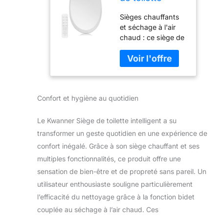
allongé avec
Sièges chauffants
sèche-linge,
et séchage à l'air
siège de
chaud : ce siège de
toilette
toilette chauffant
chauffant à
dispose d'un
l'eau chaude,
séchoir à air chaud
buse en acier
à 3 niveaux, d'une
inoxydable
pression d'eau à 3
autonettoyant,
Confort et hygiène au quotidien
niveaux, d'un
siège de
sèche-linge à air
toilette de bidet
chaud à 3 niveaux,
électrique avec
Le Kwanner Siège de toilette intelligent a su
après utilisation,
télécommande
transformer un geste quotidien en une expérience de
vous pouvez
confort inégalé. Grâce à son siège chauffant et ses
profiter d'une
multiples fonctionnalités, ce produit offre une
expérience chaude
et sèche. Veilleuse
sensation de bien-être et de propreté sans pareil. Un
Soft Light : en
utilisateur enthousiaste souligne particulièrement
activant la fonction
l’efficacité du nettoyage grâce à la fonction bidet
veilleuse, il est facile
couplée au séchage à l’air chaud. Ces
de trouver la