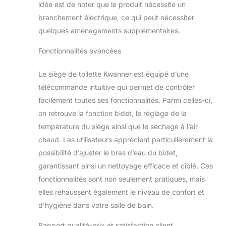
idée est de noter que le produit nécessite un
de WC est équipé
branchement électrique, ce qui peut nécessiter
d'une fonction de
quelques aménagements supplémentaires.
protection contre la
surchauffe pour
Fonctionnalités avancées
garantir une
expérience sûre et
agréable. Siège de
Le siège de toilette Kwanner est équipé d’une
toilette avec
télécommande intuitive qui permet de contrôler
commande latérale,
facilement toutes ses fonctionnalités. Parmi celles-ci,
contrôle facile et
on retrouve la fonction bidet, le réglage de la
pratique de toutes
température du siège ainsi que le séchage à l’air
les fonctions.
Installation facile : le
chaud. Les utilisateurs apprécient particulièrement la
siège de toilette se
possibilité d’ajuster le bras d’eau du bidet,
monte rapidement
garantissant ainsi un nettoyage efficace et ciblé. Ces
et sans outils sur la
fonctionnalités sont non seulement pratiques, mais
plupart des
cuvettes de
elles rehaussent également le niveau de confort et
toilettes standard.
d’hygiène dans votre salle de bain.
Nécessite de
l'électricité. La
Rapport qualité-prix et satisfaction client