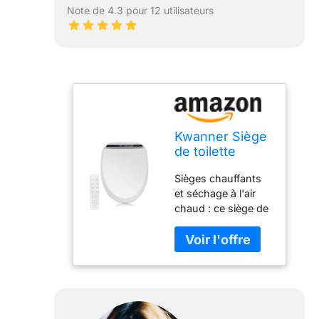
Note de 4.3 pour 12 utilisateurs
Kwanner Siège
de toilette
allongé avec
Sièges chauffants
sèche-linge,
et séchage à l'air
siège de
chaud : ce siège de
toilette
toilette chauffant
chauffant à
dispose d'un
l'eau chaude,
séchoir à air chaud
buse en acier
à 3 niveaux, d'une
inoxydable
pression d'eau à 3
autonettoyant,
niveaux, d'un
siège de
sèche-linge à air
toilette de bidet