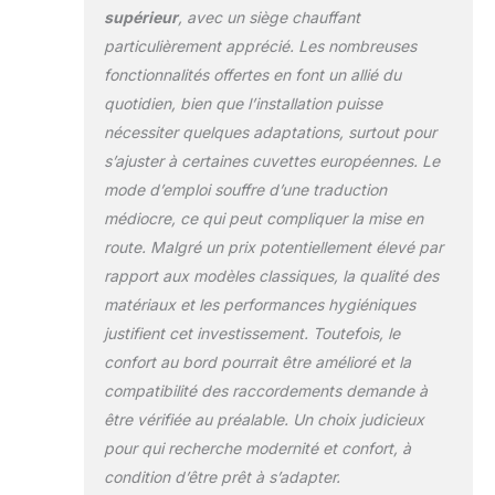
automatique pour
supérieur
, avec un siège chauffant
économiser de
particulièrement apprécié. Les nombreuses
l'énergie lorsqu'il
fonctionnalités offertes en font un allié du
n'est pas utilisé. Il
n'est pas
quotidien, bien que l’installation puisse
recommandé de
nécessiter quelques adaptations, surtout pour
fermer le couvercle
s’ajuster à certaines cuvettes européennes. Le
des toilettes
mode d’emploi souffre d’une traduction
fréquemment
manuellement.
médiocre, ce qui peut compliquer la mise en
Sécurité : l'abattant
route. Malgré un prix potentiellement élevé par
de WC est équipé
rapport aux modèles classiques, la qualité des
d'une fonction de
matériaux et les performances hygiéniques
protection contre la
surchauffe pour
justifient cet investissement. Toutefois, le
garantir une
confort au bord pourrait être amélioré et la
expérience sûre et
compatibilité des raccordements demande à
agréable. Siège de
être vérifiée au préalable. Un choix judicieux
toilette avec
commande latérale,
pour qui recherche modernité et confort, à
contrôle facile et
condition d’être prêt à s’adapter.
pratique de toutes