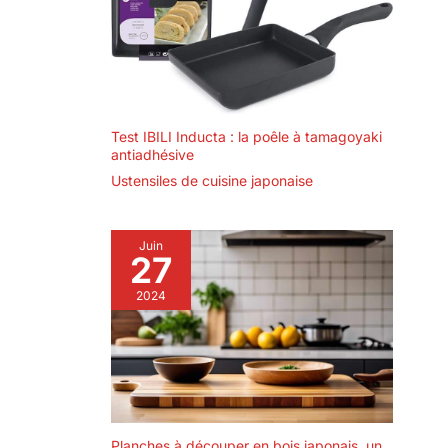
Test IBILI Inducta : la poêle à tamagoyaki
antiadhésive
Ustensiles de cuisine japonaise
Juin
27
2024
Planches à découper en bois japonais, un