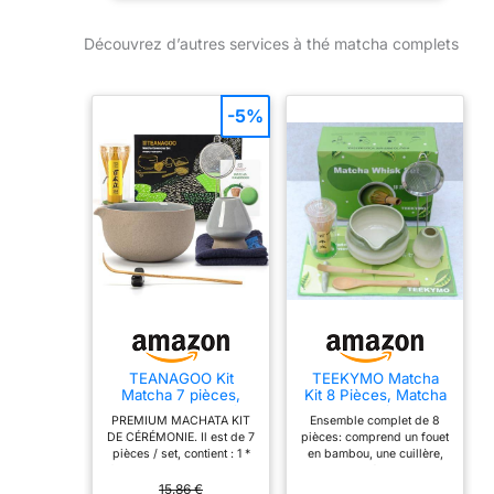
fluide et contrôlé du
Découvrez d’autres services à thé matcha complets
thé matcha. Dites
adieu aux
versements
désordonnés et
-5%
créez sans effort la
tasse parfaite de
matcha
TEANAGOO Kit
TEEKYMO Matcha
Matcha 7 pièces,
Kit 8 Pièces, Matcha
Matcha Set-Bol à
Set - Fouet à Matcha
PREMIUM MACHATA KIT
Ensemble complet de 8
matcha avec bec
en Bambou, Bol à
DE CÉRÉMONIE. Il est de 7
pièces: comprend un fouet
verseur, Fouet à
Matcha, Service à
pièces / set, contient : 1 *
en bambou, une cuillère,
Matcha en Bambou
Thé Japonais Kit
fouet en bambou, 1 * pelle
un bol en céramique de
(Chasen), Pelle
Matcha Complet
en bambou (Chashaku), 1
510 ml (avec bec verseur),
15,86 €
(Chashaku), Service
pour Convient à la