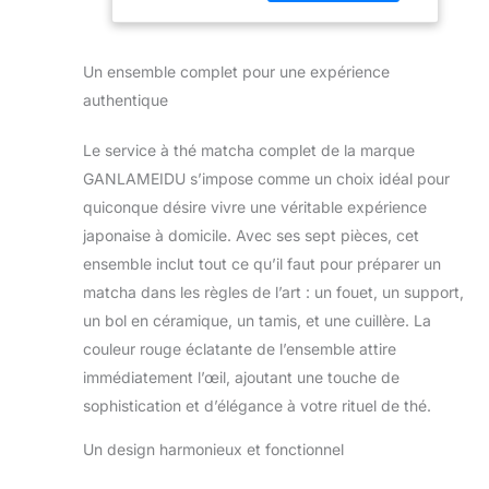
versement précis,
assurant un débit
fluide et contrôlé du
Un ensemble complet pour une expérience
thé matcha. Dites
adieu aux
authentique
versements
désordonnés et
Le service à thé matcha complet de la marque
créez sans effort la
GANLAMEIDU s’impose comme un choix idéal pour
tasse parfaite de
quiconque désire vivre une véritable expérience
matcha
japonaise à domicile. Avec ses sept pièces, cet
ensemble inclut tout ce qu’il faut pour préparer un
matcha dans les règles de l’art : un fouet, un support,
un bol en céramique, un tamis, et une cuillère. La
couleur rouge éclatante de l’ensemble attire
immédiatement l’œil, ajoutant une touche de
sophistication et d’élégance à votre rituel de thé.
Un design harmonieux et fonctionnel