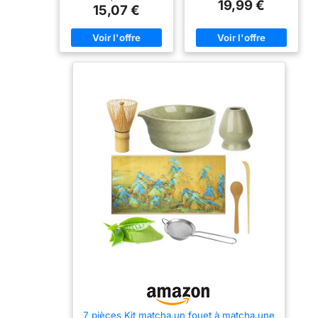
19,99 €
* bol en céramique avec
un porte-balai en
15,07 €
à thé, (Gris Plus
Préparation de Thé
bec verseur (Chawan) 510
céramique, un support de
Foncé)
Matcha pour la
ml, 1 * support de fouet en
pelle, une serviette à thé
Maison
céramique. 1 * support de
en coton et une passoire à
pelle en céramique, 1 *
matcha. Sans poudre, prêt
serviette à thé en coton
à l'emploi pour le matcha.
(Chakin), 1 * tamis à
Ensemble de balais à
poudre de matcha. Ce kit
matcha de qualité
permet d'adopter très
supérieure: fouet en
facilement le matcha
bambou fait à la main
comme mode de vie.
avec 76 dents fines.
FOURNISSEUR EN
Processus de mélange
BAMBOU DE HAUTE
efficace, produit une
QUALITÉ : notre fouet à
mousse fine, évite les
dents a été fabriqué à la
grumeaux et le goût amer.
main avec environ 76
Bol à matcha avec bec
dents fines (百本立）)
verseur: bol en céramique
pour produire un
de 510 ml avec bec
mouvement optimal, et il
verseur, idéal pour
est fabriqué dans la forme
partager. Couleur uniforme
parfaite pour fouetter une
(par exemple B. gris
tasse de thé mousseuse,
anthracite) du bol et du
la mélanger efficacement
porte-balai, renforce la
et la faire mousser
sensation de cérémonie.
parfaitement. DESIGN DE
Cadeau parfait pour les
LA BOUCHE DE
amateurs de matcha:
VERSEMENT : design
emballé dans une
spécial de la bouche de
élégante boîte de couleur.
versement, idéal pour
Convient pour un
7 pièces Kit matcha,un fouet à matcha,une
partager le thé avec les
anniversaire, Noël, etc. Un