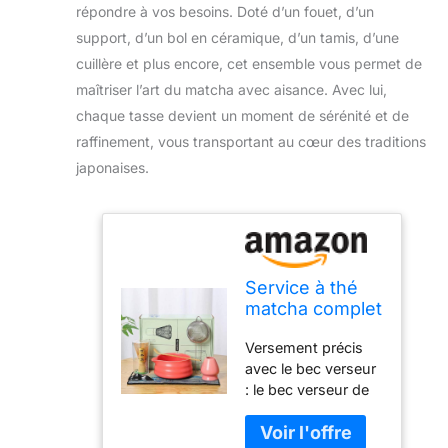
répondre à vos besoins. Doté d’un fouet, d’un
support, d’un bol en céramique, d’un tamis, d’une
cuillère et plus encore, cet ensemble vous permet de
maîtriser l’art du matcha avec aisance. Avec lui,
chaque tasse devient un moment de sérénité et de
raffinement, vous transportant au cœur des traditions
japonaises.
Service à thé
matcha complet
7 pièces avec
Versement précis
fouet, support,
avec le bec verseur
bol en
: le bec verseur de
céramique,
notre bol à matcha
tamis, cuillère,
permet un
rouge