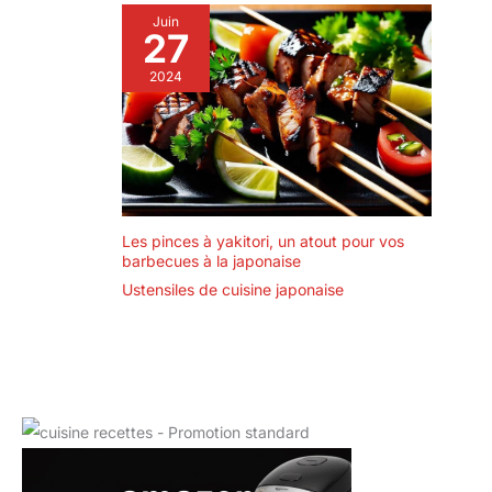
Juin
27
2024
Les pinces à yakitori, un atout pour vos
barbecues à la japonaise
Ustensiles de cuisine japonaise