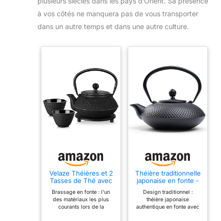
plusieurs siècles dans les pays d’Orient. Sa présence
à vos côtés ne manquera pas de vous transporter
dans un autre temps et dans une autre culture.
Velaze Théières et 2
Théière traditionnelle
Tasses de Thé avec
japonaise en fonte -
Infuseur, Théière
Noire - 800 ml
Brassage en fonte : l'un
Design traditionnel :
Induction Emaillé
des matériaux les plus
théière japonaise
Noir de 700ML, Set
courants lors de la
authentique en fonte avec
Teapot en Fer
fabrication de théières, la
motif de surface texturé
Traditionnel avec