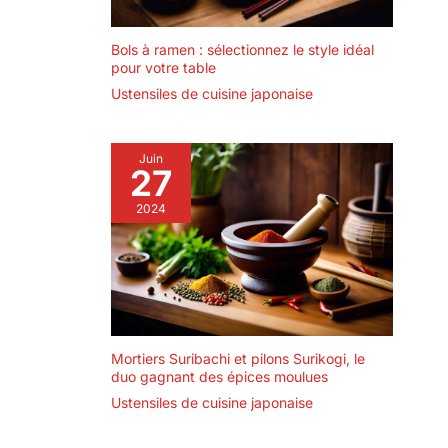
Bols à ramen : sélectionnez le style idéal
pour votre table
Ustensiles de cuisine japonaise
Juin
27
2024
Mortiers Suribachi et pilons Surikogi, le
duo gagnant des épices moulues
Ustensiles de cuisine japonaise