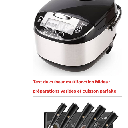
Test du cuiseur multifonction Midea :
préparations variées et cuisson parfaite