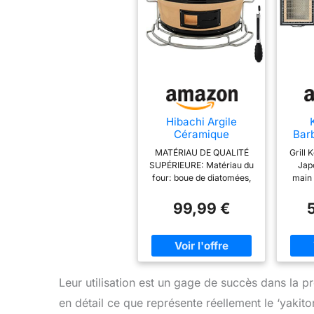
Hibachi Argile
Céramique
Bar
Barbecue Au
tr
MATÉRIAU DE QUALITÉ
Grill 
Charbon, Japonais
char
SUPÉRIEURE: Matériau du
Jap
Rond Barbecue
diato
four: boue de diatomées,
main 
Barbecue Au
Idéal
fer à graisse, boue
di
Charbon Dessus De
Yak
d'argile; Poignée en acier
na
99,99 €
La Table Poêle À
tabl
inoxydable anti-brûlure, le
therm
Charbon Cuiseur
ma
barbecue est fabriqué en
p
Yakitori (Pinces
Peti
métal, durable, sûr et
const
Alimentaires
sain. Résistance élevée à
eff
Gratuites)
la chaleur, rend les
fumé
aliments chauffés
fan
Leur utilisation est un gage de succès dans la p
uniformément, faciles à
authe
en détail ce que représente réellement le ‘yakitori
nettoyer. PORTABLE ET
pui