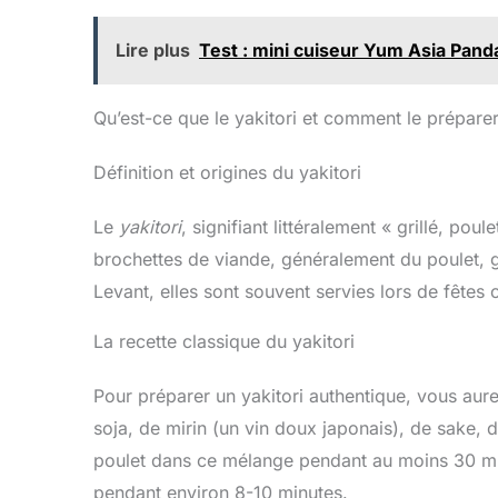
FACILE À TRANSPORTER:
form
Le barbecue n'est plus si
s’ut
gênant et limité par le lieu
com
Lire plus
Test : mini cuiseur Yum Asia Pand
et l'équipement. Ce gril de
Con
table est facile à installer
penda
et à démonter, très simple
peu 
Qu’est-ce que le yakitori et comment le préparer
et facile à transporter et à
pour y
ranger. Idéal pour la
etc.
cuisine intérieure à la
du c
Définition et origines du yakitori
maison, l'extérieur,
Ce cha
l'installation de pique-
offre 
nique, les cafés et les
brûle
Le
yakitori
, signifiant littéralement « grillé, pou
bars. HAUTE EFFICACITÉ
ne
brochettes de viande, généralement du poulet, g
ET ÉCONOMIE
aucu
D'ÉNERGIE: La grille de
pour 
Levant, elles sont souvent servies lors de fêtes
cuisson traditionnelle
de 
japonaise en acier
lé
La recette classique du yakitori
inoxydable pour gril de
ja
table, la résistance au
Chaque
vent et aux températures
unique
Pour préparer un yakitori authentique, vous au
élevées du barbecue de
de 
style japonais peut fournir
nature
soja, de mirin (un vin doux japonais), de sake, 
une collecte de chaleur à
et a
poulet dans ce mélange pendant au moins 30 minut
haute efficacité. Pas de
gra
bidons de carburant, pas
produ
pendant environ 8-10 minutes.