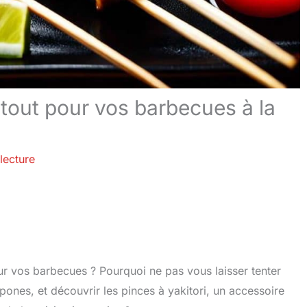
atout pour vos barbecues à la
lecture
ur vos barbecues ? Pourquoi ne pas vous laisser tenter
ippones, et découvrir les pinces à yakitori, un accessoire