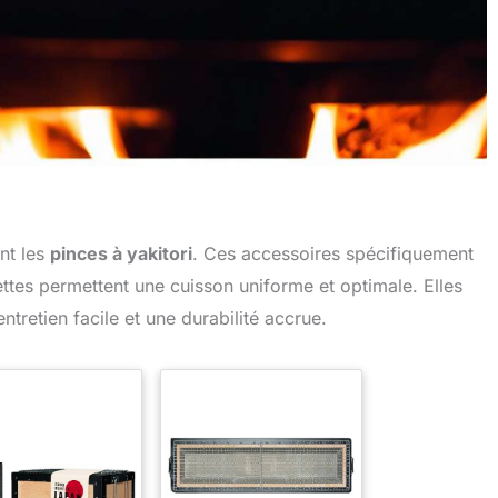
nt les
pinces à yakitori
. Ces accessoires spécifiquement
ttes permettent une cuisson uniforme et optimale. Elles
tretien facile et une durabilité accrue.