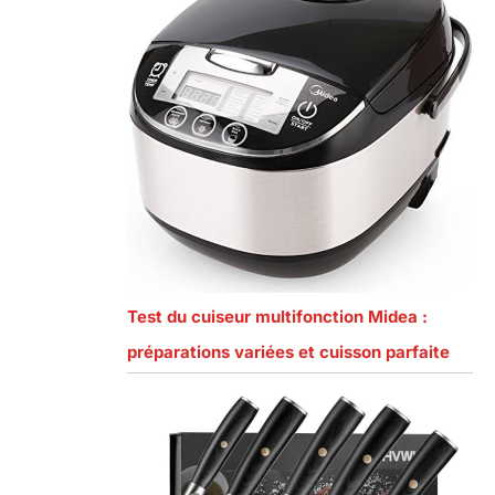
Test du cuiseur multifonction Midea :
préparations variées et cuisson parfaite