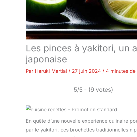
Les pinces à yakitori, un 
japonaise
Par
Haruki Martial
/
27 juin 2024
/
4 minutes de 
5/5 - (9 votes)
En quête d’une nouvelle expérience culinaire po
par le yakitori, ces brochettes traditionnelles n