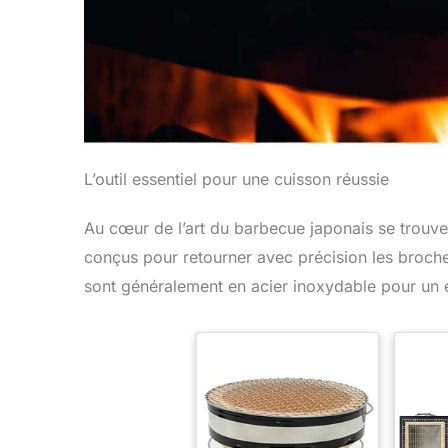
L’outil essentiel pour une cuisson réussie
Au cœur de l’art du barbecue japonais se trouve
conçus pour retourner avec précision les broche
sont généralement en acier inoxydable pour un en