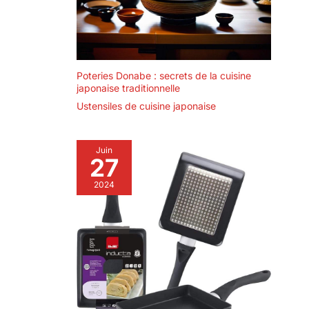
Poteries Donabe : secrets de la cuisine
japonaise traditionnelle
Ustensiles de cuisine japonaise
Juin
27
2024