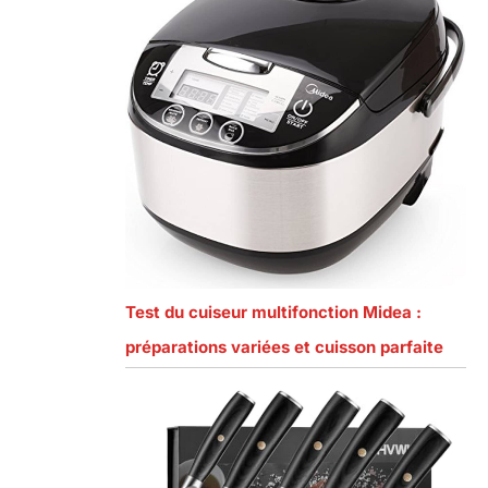
Test du cuiseur multifonction Midea :
préparations variées et cuisson parfaite