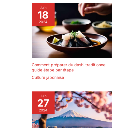
Juin
18
2024
Comment préparer du dashi traditionnel :
guide étape par étape
Culture japonaise
Juin
27
2024