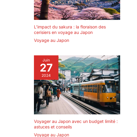
L’impact du sakura : la floraison des
cerisiers en voyage au Japon
Voyage au Japon
Juin
27
2024
Voyager au Japon avec un budget limité :
astuces et conseils
Voyage au Japon