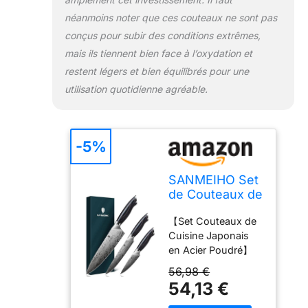
et avec précision.
néanmoins noter que ces couteaux ne sont pas
【Ensemble de
Couteaux de
conçus pour subir des conditions extrêmes,
cuisine
mais ils tiennent bien face à l’oxydation et
Multifonctionnels】
restent légers et bien équilibrés pour une
Cet 3 pièces
utilisation quotidienne agréable.
ensemble de
couteaux japonais
haut de gamme est
conçu pour les
-5%
professionnels de la
cuisine et les
SANMEIHO Set
passionnés de
de Couteaux de
cuisine. Il comprend
Cuisine
un couteau de chef
【Set Couteaux de
Japonais 3
professionnel de 20
Cuisine Japonais
Pièces Acier en
cm, idéal pour la
en Acier Poudré】
Poudre
découpe précise
L'ensemble de
des légumes, de la
56,98 €
couteaux
viande et du
54,13 €
SANMEIHO est
poisson ; un
fabriqué en acier