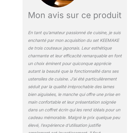
tranchant est la clé
pour obtenir les
Mon avis sur ce produit
meilleures coupes,
ce qui est bien
démontré dans cet
En tant qu’amateur passionné de cuisine, je suis
set couteau cuisine
enchanté par mon acquisition du set KEEMAKE
SANMEIHO. Des
de trois couteaux japonais. Leur esthétique
artisans qualifiés
ont forgé la lame en
charmante et leur efficacité remarquable en font
acier poudré à 2,2
un choix éminent pour quiconque apprécie
mm d'épaisseur,
autant la beauté que la fonctionnalité dans ses
puis ont affûté le
ustensiles de cuisine. J’ai été particulièrement
bord à un angle de
coupe de 12° des
séduit par la qualité irréprochable des lames
deux côtés, ce qui
bien aiguisées, le manche qui offre une prise en
rend la lame
main confortable et leur présentation soignée
tranchante comme
dans un coffret écrin qui les rend idéals pour un
un rasoir et coupe
la viande, les
cadeau mémorable. Malgré le prix quelque peu
légumes et le
élevé, l’expérience d’utilisation justifie
poisson facilement
amplement cet investissement. Il faut