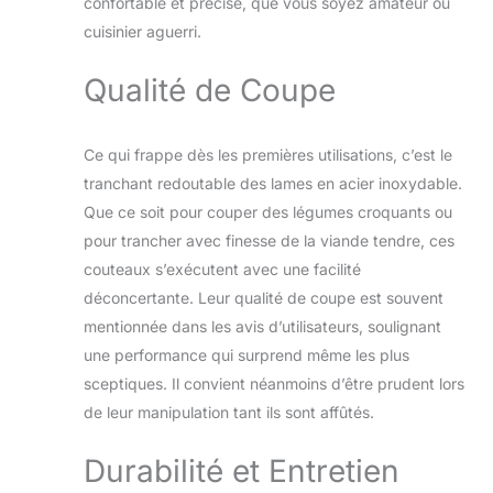
confortable et précise, que vous soyez amateur ou
tranchant est la clé
cuisinier aguerri.
pour obtenir les
meilleures coupes,
Qualité de Coupe
ce qui est bien
démontré dans cet
set couteau cuisine
Ce qui frappe dès les premières utilisations, c’est le
SANMEIHO. Des
artisans qualifiés
tranchant redoutable des lames en acier inoxydable.
ont forgé la lame en
Que ce soit pour couper des légumes croquants ou
acier poudré à 2,2
pour trancher avec finesse de la viande tendre, ces
mm d'épaisseur,
couteaux s’exécutent avec une facilité
puis ont affûté le
déconcertante. Leur qualité de coupe est souvent
bord à un angle de
coupe de 12° des
mentionnée dans les avis d’utilisateurs, soulignant
deux côtés, ce qui
une performance qui surprend même les plus
rend la lame
sceptiques. Il convient néanmoins d’être prudent lors
tranchante comme
de leur manipulation tant ils sont affûtés.
un rasoir et coupe
la viande, les
légumes et le
Durabilité et Entretien
poisson facilement