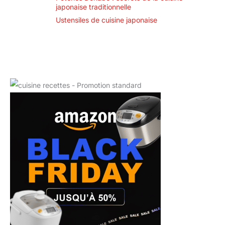
fête des mères et
japonaise traditionnelle
Noël.
Ustensiles de cuisine japonaise