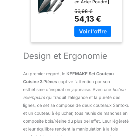
en Acier Poudré】
Poudre
L'ensemble de
56,98 €
couteaux
54,13 €
SANMEIHO est
fabriqué en acier
poudré japonais à
haute teneur en
carbone avec une
dureté de 63 HRC,
Design et Ergonomie
ce qui est plus dur
que 99 % des
aciers ordinaires, et
Au premier regard, le
KEEMAKE Set Couteau
traité dans une
Cuisine 3 Pièces
captive l’attention par son
technologie de
esthétisme d’inspiration japonaise. Avec une
finition
métallurgie
avancée. Vous
exemplaire
qui traduit l’élégance et la pureté des
obtiendrez un
lignes, ce set se compose de deux couteaux Santoku
couteau de cuisine
et un couteau à éplucher, tous munis de manches en
exceptionnel.
composite bois/résine du plus bel effet. Leur légèreté
【Lame Super
et leur équilibre rendent la manipulation à la fois
Tranchante et
Précise】Le