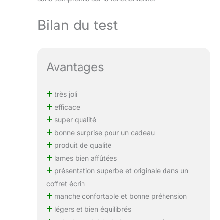
boîte d'emballage,
quel bon choix pour
Bilan du test
les anniversaires, la
fête des pères, la
fête des mères et
Noël.
Avantages
très joli
efficace
super qualité
bonne surprise pour un cadeau
produit de qualité
lames bien affûtées
présentation superbe et originale dans un
coffret écrin
manche confortable et bonne préhension
légers et bien équilibrés