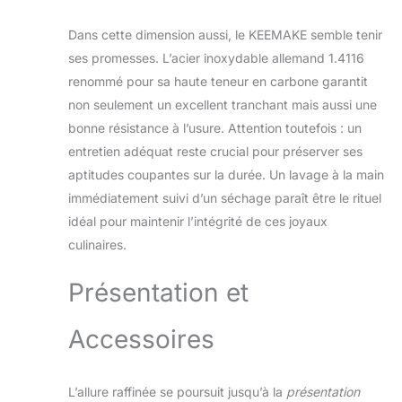
et avec précision.
【Ensemble de
Dans cette dimension aussi, le KEEMAKE semble tenir
Couteaux de
ses promesses. L’acier inoxydable allemand 1.4116
cuisine
renommé pour sa haute teneur en carbone garantit
Multifonctionnels】
non seulement un excellent tranchant mais aussi une
Cet 3 pièces
ensemble de
bonne résistance à l’usure. Attention toutefois : un
couteaux japonais
entretien adéquat reste crucial pour préserver ses
haut de gamme est
aptitudes coupantes sur la durée. Un lavage à la main
conçu pour les
immédiatement suivi d’un séchage paraît être le rituel
professionnels de la
cuisine et les
idéal pour maintenir l’intégrité de ces joyaux
passionnés de
culinaires.
cuisine. Il comprend
un couteau de chef
Présentation et
professionnel de 20
cm, idéal pour la
découpe précise
Accessoires
des légumes, de la
viande et du
poisson ; un
L’allure raffinée se poursuit jusqu’à la
présentation