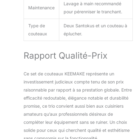
Lavage à main recommandé
de texture élégant
Maintenance
pour pérenniser le tranchant.
sur la surface de la
lame au laser donne
au couteau de chef
Type de
Deux Santokus et un couteau à
un aspect plus
couteaux
éplucher.
avancé et à la
mode. REMARQUE :
CE N'EST PAS UN
Rapport Qualité-Prix
COUTEAU DE
CUISINE DAMAS.
【Service Client et
Ce set de couteaux KEEMAKE représente un
Boîte d'emballage】
investissement judicieux compte tenu de son prix
ACHETEZ SANS
raisonnable par rapport à sa prestation globale. Entre
RISQUE ! Ce set de
couteaux de cuisine
efficacité redoutable, élégance notable et durabilité
professionnel
promise, ce trio convient aussi bien aux cuisiniers
bénéficie d'un
amateurs qu’aux professionnels désireux de
service après-vente
compléter leur équipement sans se ruiner. Un choix
chaleureux de 2
ans. De plus, il est
solide pour ceux qui cherchent qualité et esthétisme
livré avec une belle
sans compromis sur la fonctionnalité.