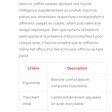
couteau de cuisine
dans un coffret cadeau
, ajoutant une touche
utilitaire de 15 cm
d’élégance supplémentaire au produit. Les trois
adapté pour hacher,
pièces aux dimensions respectives correspondent à
trancher et couper
en dés polyvalents ;
différents usages en cuisine, alliant polyvalence et
et un couteau
design sophistiqué. Bien que certains utilisateurs
d'office de 9,5 cm
aient apprécié la présence d’étuis protecteurs pour
parfait pour
chaque lame, il faut reconnaître que le coffret lui-
éplucher, découper
et trancher les
même fait office d’un bel écrin pour offrir ou se faire
fruits. 【Motif Gravé
plaisir.
au Laser
Tendance】Ce
Critère
Description
couteau de chef
professionnel
Manche confortable en
présente un design
Ergonomie
qui combine
composite bois/résine.
l'esthétique
traditionnelle avec
Tranchant
Lames extrêmement aiguisées
des éléments
initial
en acier inoxydable.
modernes. La
gravure d'un motif