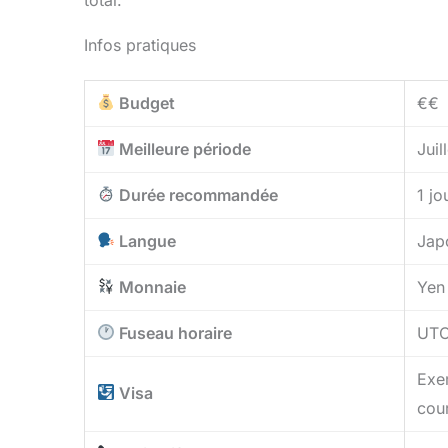
Infos pratiques
Budget
€€
Meilleure période
Juil
Durée recommandée
1 j
Langue
Japo
Monnaie
Yen
Fuseau horaire
UT
Exe
Visa
cour