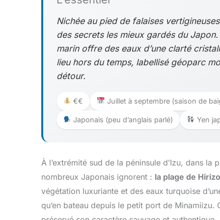
Nichée au pied de falaises vertigineuses 
des secrets les mieux gardés du Japon.
marin offre des eaux d’une clarté cristal
lieu hors du temps, labellisé géoparc m
détour.
€€
Juillet à septembre (saison de baig
Japonais (peu d’anglais parlé)
Yen jap
À l’extrémité sud de la péninsule d’Izu, dans l
nombreux Japonais ignorent :
la plage de Hiriz
végétation luxuriante et des eaux turquoise d’u
qu’en bateau depuis le petit port de Minamiizu. C
préservé son caractère sauvage et authentique.