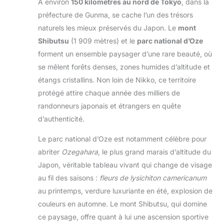
À environ
150 kilomètres au nord de Tokyo
, dans la
préfecture de Gunma, se cache l’un des trésors
naturels les mieux préservés du Japon. Le
mont
Shibutsu
(1 909 mètres) et le
parc national d’Oze
forment un ensemble paysager d’une rare beauté, où
se mêlent forêts denses, zones humides d’altitude et
étangs cristallins. Non loin de Nikko, ce territoire
protégé attire chaque année des milliers de
randonneurs japonais et étrangers en quête
d’authenticité.
Le parc national d’Oze est notamment célèbre pour
abriter
Ozegahara
, le plus grand marais d’altitude du
Japon, véritable tableau vivant qui change de visage
au fil des saisons :
fleurs de lysichiton camericanum
au printemps, verdure luxuriante en été, explosion de
couleurs en automne. Le mont Shibutsu, qui domine
ce paysage, offre quant à lui une ascension sportive