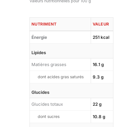
Valeurs nutritionnelles pour 100 g
NUTRIMENT
VALEUR
Énergie
251 kcal
Lipides
Matières grasses
16.1 g
dont acides gras saturés
9.3 g
Glucides
Glucides totaux
22 g
dont sucres
10.8 g