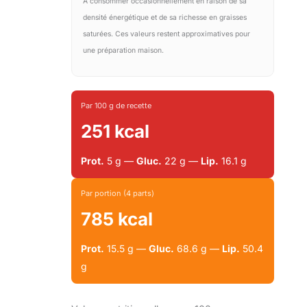
À consommer occasionnellement en raison de sa
densité énergétique et de sa richesse en graisses
saturées. Ces valeurs restent approximatives pour
une préparation maison.
Par 100 g de recette
251 kcal
Prot.
5 g —
Gluc.
22 g —
Lip.
16.1 g
Par portion (4 parts)
785 kcal
Prot.
15.5 g —
Gluc.
68.6 g —
Lip.
50.4
g