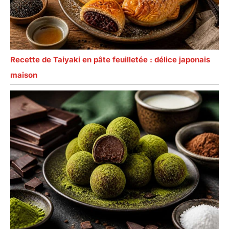
bien adaptées aux
débutants en
pâtisserie, ainsi que
le cadeau parfait
pour toutes les
Recette de Taiyaki en pâte feuilletée : délice japonais
occasions telles
que les
maison
anniversaires, les
mariages, la fête
des mères, Noël,
Pâques, les
anniversaires.