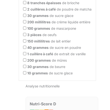
8
tranches épaisses
de brioche
2
cuillères à café
de poudre de matcha
30
grammes
de sucre glace
200
millilitres
de crème liquide entière
100
grammes
de mascarpone
3
pièces
de oeufs
150
millilitres
de lait entier
40
grammes
de sucre en poudre
1
cuillère à café
de extrait de vanille
200
grammes
de mûres
30
grammes
de beurre
10
grammes
de sucre glace
Analyse nutritionnelle
Nutri-Score D