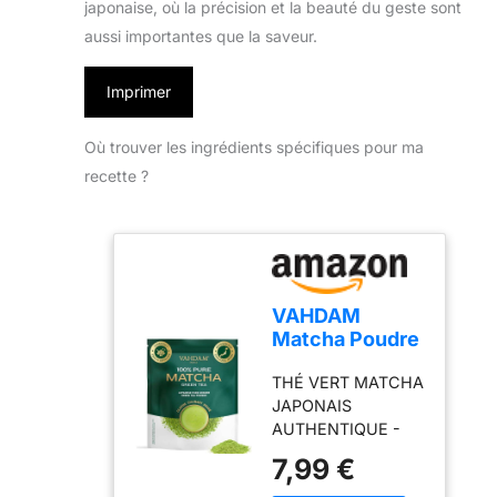
japonaise, où la précision et la beauté du geste sont
aussi importantes que la saveur.
Imprimer
Où trouver les ingrédients spécifiques pour ma
recette ?
VAHDAM
Matcha Poudre
100g, the
THÉ VERT MATCHA
Matcha
JAPONAIS
Japonais
AUTHENTIQUE -
authentique de
Offrez-vous notre
qualite
7,99 €
Matcha de qualité
culinaire