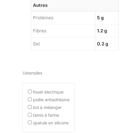
Autres
Protéines
5 g
Fibres
1.2 g
Sel
0.2 g
Ustensiles
fouet électrique
poêle antiadhésive
bol à mélanger
tamis à farine
spatule en silicone