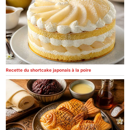
vous permet de
rosaces, Avec ses
l'identifier facilement.
produits et outils
La numérotation est
innovants et de
en relief et non
haute qualité,
gravée au laser ou
accompagne aussi
peinte, pour éviter
bien les amateurs
qu'elle ne s'efface au
que les
fil des ans.
professionnels
dans la réalisation
de leurs idées
créatives. 【Large
Recette du shortcake japonais à la poire
éventail
d'utilisations】
Outils de cuisson
utilitaires pour
décorer vos
gâteaux, cupcakes
et biscuits, adaptés
à un usage
professionnel Elles
sont également très