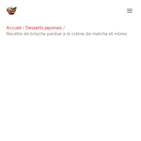
Aller
Rechercher
au
contenu
Accueil
Desserts japonais
Recette de brioche perdue à la crème de matcha et mûres