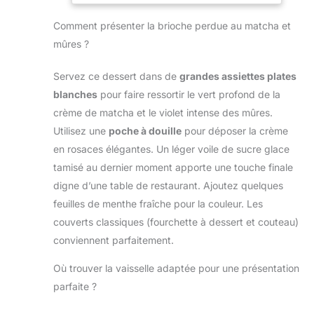
ultrafins. Ces tamis
investissements
pour tenir le
petits et uniformes
Comment présenter la brioche perdue au matcha et
dans des initiatives
saladier. Pratique
peuvent rendre les
de durabilité
pour tamiser la
mûres ?
ingrédients tamisés
environnementale
farine ou
plus délicats et
en Inde. NOUS
saupoudrer du
Servez ce dessert dans de
grandes assiettes plates
avoir meilleur goût.
PRENONS SOIN
sucre glace et du
Il convient
blanches
pour faire ressortir le vert profond de la
DES GENS ET DE
cacao. MAILLE
parfaitement au
crème de matcha et le violet intense des mûres.
LA PLANÈTE -
FINE POUR UNE
tamisage du sucre
Nous sommes
TEXTURE
Utilisez une
poche à douille
pour déposer la crème
en poudre, de la
maintenant
RÉGULIÈRE : Le
en rosaces élégantes. Un léger voile de sucre glace
levure chimique, de
fièrement une
tamis de cuisine
la poudre d'amande
tamisé au dernier moment apporte une touche finale
marque certifiée
aide à éliminer les
et d'autres
digne d’une table de restaurant. Ajoutez quelques
Carbon Neutral &
grumeaux et à aérer
poudres. De plus, il
Plastic Neutral.
les ingrédients
feuilles de menthe fraîche pour la couleur. Les
peut également être
Nous mesurons
secs. Idéal pour
couverts classiques (fourchette à dessert et couteau)
utilisé pour tamiser,
notre empreinte
obtenir des
égoutter, filtrer les
conviennent parfaitement.
carbone et
préparations plus
aliments et les
plastique globale et
homogènes pour
Où trouver la vaisselle adaptée pour une présentation
ingrédients avant la
la compensons
gâteaux, pains,
cuisson et la
parfaite ?
grâce à nos
biscuits, crêpes,
cuisson.
investissements
pancakes et
【Traitement de