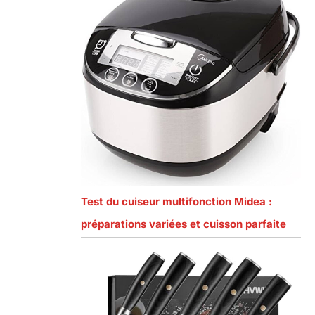
Test du cuiseur multifonction Midea :
préparations variées et cuisson parfaite