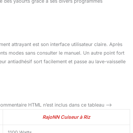
ême des yaourts grâce à ses divers programmes
ment attrayant est son interface utilisateur claire. Après
rents modes sans consulter le manuel. Un autre point fort
ieur antiadhésif sort facilement et passe au lave-vaisselle
commentaire HTML n’est inclus dans ce tableau –>
RajoNN Cuiseur à Riz
1100 Watts