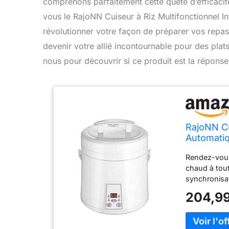
comprenons parfaitement cette quête d’efficacité
vous le RajoNN Cuiseur à Riz Multifonctionnel In
révolutionner votre façon de préparer vos repas.
devenir votre allié incontournable pour des plat
nous pour découvrir si ce produit est la répons
RajoNN Cui
Automatiq
Faible Su
Rendez-vous
Capacité 1
chaud à tou
synchronisat
légumes cuit
204,99
aliments sero
de riz (le d
antiadhésif d