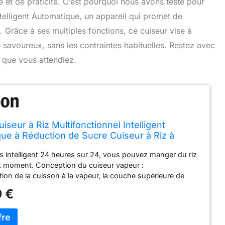
 et de praticité. C’est pourquoi nous avons testé pour
telligent Automatique, un appareil qui promet de
 Grâce à ses multiples fonctions, ce cuiseur vise à
s savoureux, sans les contraintes habituelles. Restez avec
e que vous attendiez.
seur à Riz Multifonctionnel Intelligent
ue à Réduction de Sucre Cuiseur à Riz à
cre, Séparation de Soupe de Riz Maison
 intelligent 24 heures sur 24, vous pouvez manger du riz
,6 L
t moment. Conception du cuiseur vapeur :
ion de la cuisson à la vapeur, la couche supérieure de
s à la vapeur, la couche inférieure de cuisson du riz, les
 €
nt effacés. Capacité de 1,6 L, faites bouillir environ 5 bols
iamètre du bol est d'environ 11 cm). Revêtement de poêle
e qualité alimentaire, matériau amélioré, sain et durable,