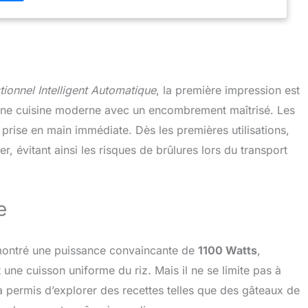
t facile à nettoyer. Le couvercle du couvercle est anti-
e à utiliser, rapide et pratique.
ionnel Intelligent Automatique
, la première impression est
 une cuisine moderne avec un encombrement maîtrisé. Les
 prise en main immédiate. Dès les premières utilisations,
r, évitant ainsi les risques de brûlures lors du transport
e
émontré une puissance convaincante de
1100 Watts
,
ne cuisson uniforme du riz. Mais il ne se limite pas à
a permis d’explorer des recettes telles que des gâteaux de