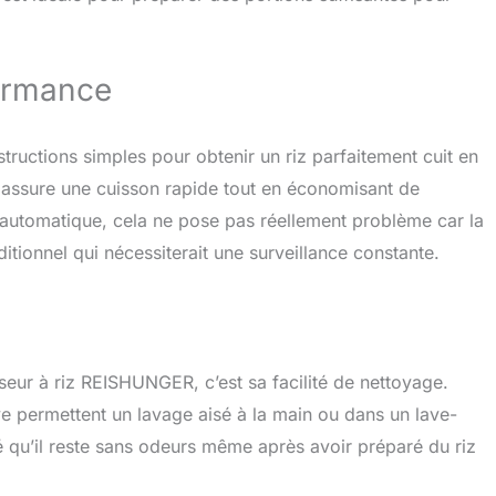
érieure, cuillère à riz, gobelet gradué et panier vapeur -
 les légumes en un tour de main
rformance
 instructions simples pour obtenir un riz parfaitement cuit en
assure une cuisson rapide tout en économisant de
t automatique, cela ne pose pas réellement problème car la
itionnel qui nécessiterait une surveillance constante.
iseur à riz REISHUNGER, c’est sa facilité de nettoyage.
ve permettent un lavage aisé à la main ou dans un lave-
té qu’il reste sans odeurs même après avoir préparé du riz