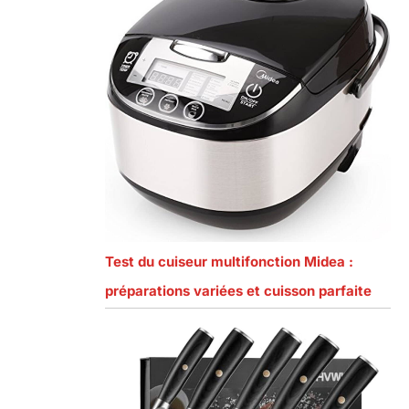
Test du cuiseur multifonction Midea :
préparations variées et cuisson parfaite