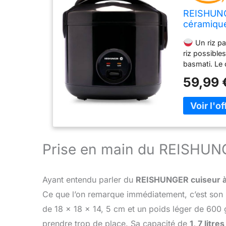
REISHUNGE
céramique 
Un riz par
riz possible
basmati. Le
au chaud dès 
59,99 
FONCTION
se met auto
cuit, garanti
CUISEUR DE R
riz est adapt
Mais le cuise
Prise en main du REISHUN
le riz décor
minutes.
design minima
Ayant entendu parler du
REISHUNGER cuiseur à
pas plus d'u
comme cadeau
Ce que l’on remarque immédiatement, c’est son
A RIZ, CUIS
de 18 x 18 x 14, 5 cm et un poids léger de 600 g
le riz unifo
prendre trop de place. Sa capacité de
1, 7 litres
220 V / Dime