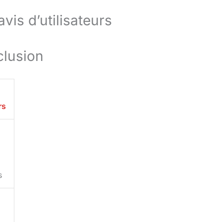
is d’utilisateurs
clusion
rs
s