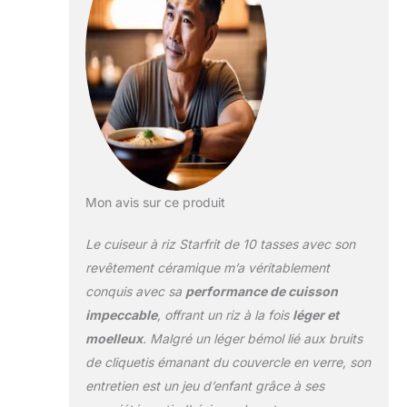
familles et les repas
de groupe. Le
contrôle en une
étape garantit une
cuisson parfaite du
riz à chaque fois. Le
couvercle en verre
transparent permet
un contrôle facile
de la cuisson à la
vapeur. Comprend :
Mon avis sur ce produit
tasse à mesurer,
panier vapeur et
Le cuiseur à riz Starfrit de 10 tasses avec son
cuillère de service.
revêtement céramique m’a véritablement
Cet appareil
conquis avec sa
performance de cuisson
polyvalent cuisine
impeccable
, offrant un riz à la fois
léger et
riz, quinoa, légumes
et protéines.
moelleux
. Malgré un léger bémol lié aux bruits
de cliquetis émanant du couvercle en verre, son
entretien est un jeu d’enfant grâce à ses