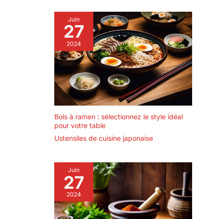
Juin
27
2024
Bols à ramen : sélectionnez le style idéal
pour votre table
Ustensiles de cuisine japonaise
Juin
27
2024