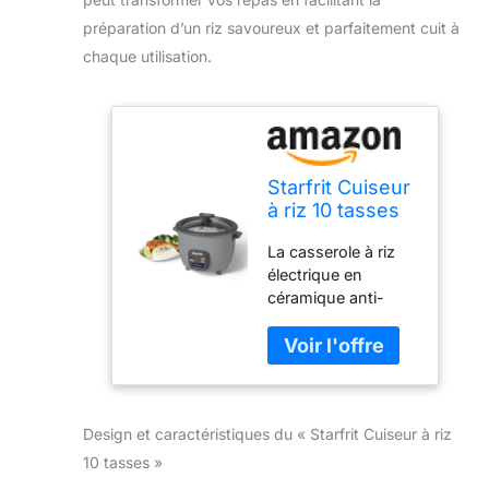
préparation d’un riz savoureux et parfaitement cuit à
chaque utilisation.
Starfrit Cuiseur
à riz 10 tasses
avec
La casserole à riz
revêtement
électrique en
céramique -
céramique anti-
Gris
adhésive STARFRIT
de 10 tasses
dispose d'une
casserole en
céramique sans
Design et caractéristiques du « Starfrit Cuiseur à riz
PTFE/APFO et PFAS
pour une cuisine
10 tasses »
saine. Sa capacité