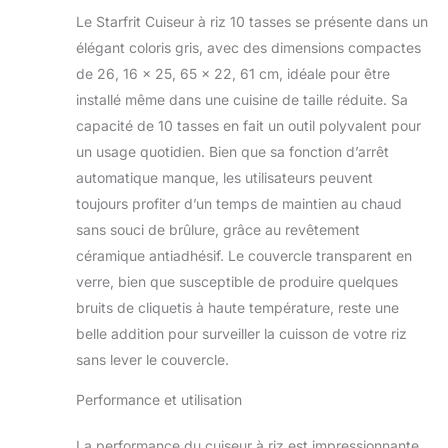
de 10 tasses est
Le Starfrit Cuiseur à riz 10 tasses se présente dans un
idéale pour les
élégant coloris gris, avec des dimensions compactes
familles et les repas
de 26, 16 x 25, 65 x 22, 61 cm, idéale pour être
de groupe. Le
contrôle en une
installé même dans une cuisine de taille réduite. Sa
étape garantit une
capacité de 10 tasses en fait un outil polyvalent pour
cuisson parfaite du
un usage quotidien. Bien que sa fonction d’arrêt
riz à chaque fois. Le
automatique manque, les utilisateurs peuvent
couvercle en verre
transparent permet
toujours profiter d’un temps de maintien au chaud
un contrôle facile
sans souci de brûlure, grâce au revêtement
de la cuisson à la
céramique antiadhésif. Le couvercle transparent en
vapeur. Comprend :
verre, bien que susceptible de produire quelques
tasse à mesurer,
bruits de cliquetis à haute température, reste une
panier vapeur et
cuillère de service.
belle addition pour surveiller la cuisson de votre riz
Cet appareil
sans lever le couvercle.
polyvalent cuisine
riz, quinoa, légumes
Performance et utilisation
et protéines.
La performance du cuiseur à riz est impressionnante,