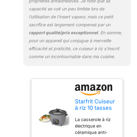
propriétés antiadhésives. Je note que sa
capacité se voit un peu limitée lors de
l’utilisation de l’insert vapeur, mais ce petit
sacrifice est largement compensé par un
rapport qualité/prix exceptionnel
. En somme,
pour un appareil qui conjugue à merveille
efficacité et praticité, ce cuiseur à riz s’inscrit
comme un incontournable dans ma cuisine.
Starfrit Cuiseur
à riz 10 tasses
avec
La casserole à riz
revêtement
électrique en
céramique -
céramique anti-
Gris