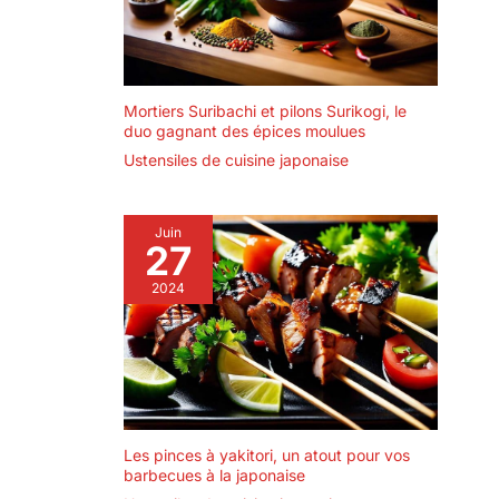
Mortiers Suribachi et pilons Surikogi, le
duo gagnant des épices moulues
Ustensiles de cuisine japonaise
Juin
27
2024
Les pinces à yakitori, un atout pour vos
barbecues à la japonaise