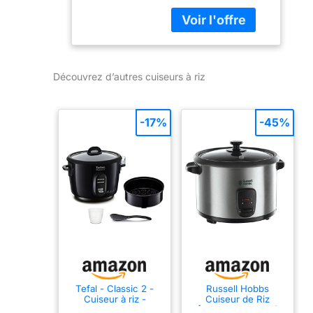
adhésive STARFRIT
de 10 tasses
dispose d'une
casserole en
céramique sans
Découvrez d’autres cuiseurs à riz
PTFE/APFO et PFAS
pour une cuisine
saine. Sa capacité
de 10 tasses est
-17%
-45%
idéale pour les
familles et les repas
de groupe. Le
contrôle en une
étape garantit une
cuisson parfaite du
riz à chaque fois. Le
couvercle en verre
transparent permet
un contrôle facile
de la cuisson à la
Tefal - Classic 2 -
Russell Hobbs
vapeur. Comprend :
Cuiseur à riz -
Cuiseur de Riz
Antiadhésif - 3 L -
[Grande Capacité]
tasse à mesurer,