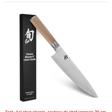
Test : kai shun classic, couteau de chef japonais 20 cm