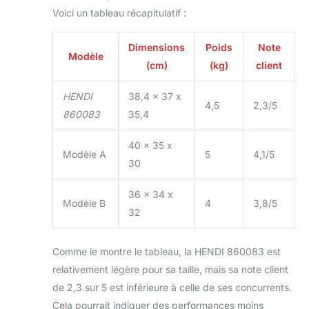
Voici un tableau récapitulatif :
Dimensions
Poids
Note
Modèle
(cm)
(kg)
client
HENDI
38,4 x 37 x
4,5
2,3/5
860083
35,4
40 x 35 x
Modèle A
5
4,1/5
30
36 x 34 x
Modèle B
4
3,8/5
32
Comme le montre le tableau, la HENDI 860083 est
relativement légère pour sa taille, mais sa note client
de 2,3 sur 5 est inférieure à celle de ses concurrents.
Cela pourrait indiquer des performances moins