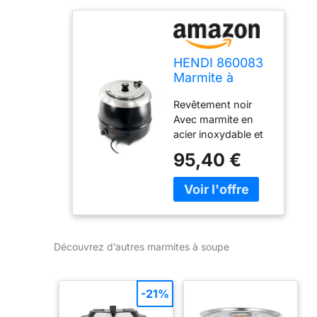
HENDI 860083
Marmite à
soupe
Revêtement noir
Avec marmite en
acier inoxydable et
couvercle à
95,40 €
charnière Pancartes
magnétiques
incluses Fabriqué
en : Chine
Découvrez d’autres marmites à soupe
-21%