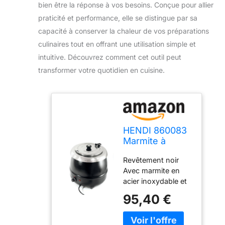
bien être la réponse à vos besoins. Conçue pour allier
praticité et performance, elle se distingue par sa
capacité à conserver la chaleur de vos préparations
culinaires tout en offrant une utilisation simple et
intuitive. Découvrez comment cet outil peut
transformer votre quotidien en cuisine.
HENDI 860083
Marmite à
soupe
Revêtement noir
Avec marmite en
acier inoxydable et
couvercle à
95,40 €
charnière Pancartes
magnétiques
incluses Fabriqué