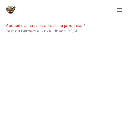
Aller
Rechercher
au
contenu
Accueil
Ustensiles de cuisine japonaise
Test du barbecue Kinka Hibachi BQ8F