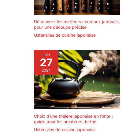
Découvrez les meilleurs couteaux japonais
pour une découpe précise
Ustensiles de cuisine japonaise
Juin
27
2024
Choix d’une théière japonaise en fonte :
guide pour les amateurs de thé
Ustensiles de cuisine japonaise