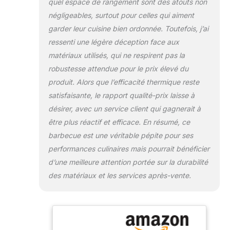
quel espace de rangement sont des atouts non
Parfait pour des
négligeables, surtout pour celles qui aiment
arômes subtils de
garder leur cuisine bien ordonnée. Toutefois, j’ai
poisson, viande et
légumes. Artisanat
ressenti une légère déception face aux
japonais de Suzu –
matériaux utilisés, qui ne respirent pas la
Chaque grill est une
robustesse attendue pour le prix élevé du
pièce unique,
produit. Alors que l’efficacité thermique reste
fabriquée à partir de
blocs de diatomite
satisfaisante, le rapport qualité-prix laisse à
naturelle, cuits à
désirer, avec un service client qui gagnerait à
1000 °C et
être plus réactif et efficace. En résumé, ce
assemblés avec
barbecue est une véritable pépite pour ses
une grande
précision. Un
performances culinaires mais pourrait bénéficier
produit premium
d’une meilleure attention portée sur la durabilité
durable pour un
des matériaux et les services après-vente.
barbecue
authentique.
Conseils
d’utilisation – À
utiliser uniquement