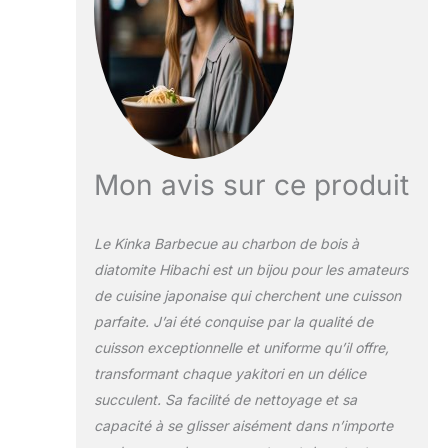
puissant – Grâce à
sa forme
rectangulaire, il
s’utilise
parfaitement
comme grill de
table. Conserve la
chaleur pendant
des heures avec
Mon avis sur ce produit
peu de charbon –
idéal pour yakitori,
robatayaki, etc.
Le Kinka Barbecue au charbon de bois à
Recommandé avec
diatomite Hibachi est un bijou pour les amateurs
du charbon
de cuisine japonaise qui cherchent une cuisson
Binchotan – Ce
charbon blanc
parfaite. J’ai été conquise par la qualité de
japonais offre une
cuisson exceptionnelle et uniforme qu’il offre,
chaleur intense,
transformant chaque yakitori en un délice
brûle jusqu’à
succulent. Sa facilité de nettoyage et sa
5 heures et ne
dégage presque
capacité à se glisser aisément dans n’importe
aucune odeur.