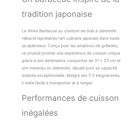
cuisson efficace
– Petit
avec peu de fumée
(31x23x20 cm)
tradition japonaise
– idéal pour les fans
de BBQ japonais
authentique.
Le
Kinka Barbecue au charbon de bois à diatomite
Compact et
puissant – Grâce à
Hibachi
représente l’art culinaire japonais dans toute
sa forme
sa splendeur. Conçu pour les amateurs de grillades,
rectangulaire, il
ce produit promet une expérience de cuisson unique
s’utilise
grâce à ses dimensions compactes de 31 x 23 cm et
parfaitement
comme grill de
son matériau en diatomite, réputé pour sa capacité
table. Conserve la
isolante exceptionnelle. Malgré ses 7, 5 kilogrammes,
chaleur pendant
il reste facile à transporter et à ranger.
des heures avec
peu de charbon –
Performances de cuisson
idéal pour yakitori,
robatayaki, etc.
Recommandé avec
inégalées
du charbon
Binchotan – Ce
charbon blanc