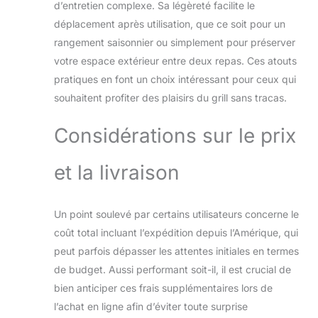
d’entretien complexe. Sa légèreté facilite le
durable pour un
déplacement après utilisation, que ce soit pour un
barbecue
authentique.
rangement saisonnier ou simplement pour préserver
Conseils
votre espace extérieur entre deux repas. Ces atouts
d’utilisation – À
pratiques en font un choix intéressant pour ceux qui
utiliser uniquement
souhaitent profiter des plaisirs du grill sans tracas.
à l’extérieur ou dans
un endroit bien
aéré. Ne pas laver à
Considérations sur le prix
l’eau ! Chauffer le
charbon à
et la livraison
l’extérieur du grill et
manipuler avec des
pinces. Nettoyage à
Un point soulevé par certains utilisateurs concerne le
sec uniquement, à
coût total incluant l’expédition depuis l’Amérique, qui
l’aide d’une brosse.
peut parfois dépasser les attentes initiales en termes
de budget. Aussi performant soit-il, il est crucial de
bien anticiper ces frais supplémentaires lors de
l’achat en ligne afin d’éviter toute surprise