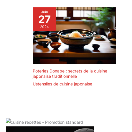
Juin
27
2024
Poteries Donabe : secrets de la cuisine
japonaise traditionnelle
Ustensiles de cuisine japonaise