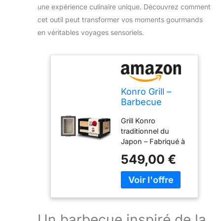
une expérience culinaire unique. Découvrez comment
cet outil peut transformer vos moments gourmands
en véritables voyages sensoriels.
Konro Grill –
Barbecue
japonais
Grill Konro
traditionnel au
traditionnel du
charbon de
Japon – Fabriqué à
bois en
la main à partir de
diatomite
549,00 €
terre de diatomée
naturelle – Idéal
japonaise naturelle.
pour Yakitori &
Isolation thermique
Yakiniku – Grill
exceptionnelle pour
de table
une chaleur
compact – Fait
constante et une
main au Japon
Un barbecue inspiré de la