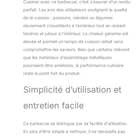
Cuisiner avec ce barbecue, c’est s’assurer d’un rendu
japonais offre une
parfait. Les avis des utilisateurs soulignent la qualité
chaleur intense,
de la cuisson : poissons, viandes ou légumes
brûle jusqu’à
5 heures et ne
deviennent croustillants à l’extérieur tout en restant
dégage presque
tendres et juteux à l’intérieur. La chaleur générée est
aucune odeur.
élevée et permet un temps de cuisson réduit sans
Parfait pour des
compromettre les saveurs. Bien que certains relèvent
arômes subtils de
que les matériaux d’assemblage métalliques
poisson, viande et
légumes. Artisanat
pourraient être améliorés, la performance culinaire
japonais de Suzu –
reste le point fort du produit.
Chaque grill est une
pièce unique,
Simplicité d’utilisation et
fabriquée à partir de
blocs de diatomite
naturelle, cuits à
entretien facile
1000 °C et
assemblés avec
une grande
Ce barbecue se distingue par sa facilité d’utilisation.
précision. Un
En plus d’être simple à nettoyer, il ne nécessite pas
produit premium