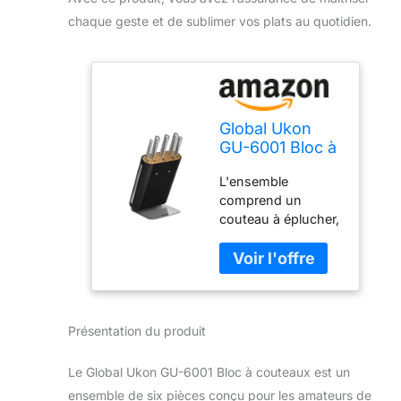
chaque geste et de sublimer vos plats au quotidien.
Global Ukon
GU-6001 Bloc à
couteaux 6
L'ensemble
pièces – Chef
comprend un
de 20,3 cm,
couteau à éplucher,
pain de 22,9
un couteau utilitaire
cm, Santoku
dentelé, un couteau
17,8 cm, dentelé
de chef, un
15,2 cm,
santoku, un
épluchage de
couteau à pain et
8,9 cm, bloc à
Présentation du produit
un bloc à couteaux
couteaux, acier
Acier inoxydable
japonais léger,
CROMOVA 18
bord tranchant
Le Global Ukon GU-6001 Bloc à couteaux est un
Résiste aux taches
comme un
ensemble de six pièces conçu pour les amateurs de