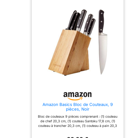
DE COUTEAUX DE
facilement accessibles,
CUISINE
tout en optimisant l'espace
PROFESSIONNELS -
sur le plan de travail
L'ensemble comprend
grâce à son design
cinq couteaux de cuisine
compact Compatibilité
tranchants en acier
universelle : Notre range
inoxydable, parfaits pour
couteaux de cuisine
les tâches quotidiennes
accepte des lames
telles que la préparation,
jusqu'à 23 cm de longueur
la découpe et le hachage
et 11 cm de largeur,
comme un professionnel.
s'adaptant à différentes
L'ensemble comprend 1x
formes de lames. Il
couteau de chef, 1x
dispose également d'un
couteau de pain, 1x
emplacement extra-large
couteau polyvalent, 1x
spécialement conçu pour
couteau de cuisine et 1x
les couteaux de boucher
couteau à découper.
ou les couperets
LAMES AFFÛTÉES À LA
Nettoyage facile grâce au
MAIN - Les lames en acier
couvercle amovible :
inoxydable de haute
Équipé d'une attache de
qualité sont affûtées à la
chaque côté, le couvercle
main pour garantir un
supérieur du range
Amazon Basics Bloc de Couteaux, 9
tranchant durable,
ustensiles cuisine se retire
pièces, Noir
facilitant les tâches de
sans effort pour le
cuisine quotidiennes.
nettoyage. La base
Bloc de couteaux 9 pièces comprenant : (1) couteau
COLLECTION
dispose de deux orifices
de chef 20,3 cm, (1) couteau Santoku 17,8 cm, (1)
ESSENTIELLE - CES
de drainage facilitant
couteau à trancher 20,3 cm, (1) couteau à pain 20,3
LAMES MATTES
l'évacuation de l'eau et
cm, (1) couteau utilitaire 12,7 cm, (1) couteau d'office
ÉLÉGANTES - Les lames
accélérant le séchage
de 9 cm, (1) aiguiseur de 20,3 cm, (1) bloc à couteaux
en acier inoxydable sont
Conception innovante à