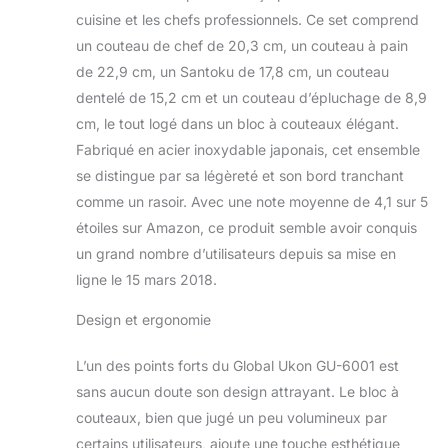
et aux éclats Les
cuisine et les chefs professionnels. Ce set comprend
poignées alvéolées
un couteau de chef de 20,3 cm, un couteau à pain
offrent une prise en
main confortable et
de 22,9 cm, un Santoku de 17,8 cm, un couteau
antidérapante
dentelé de 15,2 cm et un couteau d’épluchage de 8,9
Design élégant et
cm, le tout logé dans un bloc à couteaux élégant.
moderne avec un
Fabriqué en acier inoxydable japonais, cet ensemble
bord tranchant qui
conserve son
se distingue par sa légèreté et son bord tranchant
tranchant plus
comme un rasoir. Avec une note moyenne de 4,1 sur 5
longtemps que les
étoiles sur Amazon, ce produit semble avoir conquis
autres couteaux
un grand nombre d’utilisateurs depuis sa mise en
haut de gamme
ligne le 15 mars 2018.
Design et ergonomie
L’un des points forts du Global Ukon GU-6001 est
sans aucun doute son design attrayant. Le bloc à
couteaux, bien que jugé un peu volumineux par
certains utilisateurs, ajoute une touche esthétique