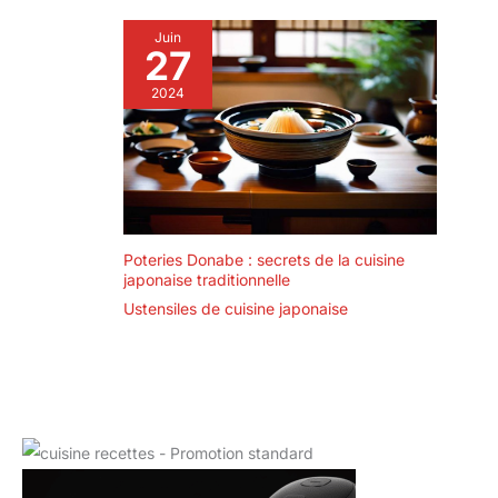
Juin
27
2024
Poteries Donabe : secrets de la cuisine
japonaise traditionnelle
Ustensiles de cuisine japonaise