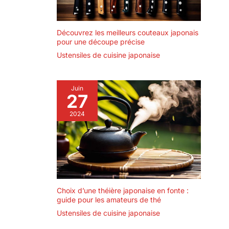
Découvrez les meilleurs couteaux japonais
pour une découpe précise
Ustensiles de cuisine japonaise
Juin
27
2024
Choix d’une théière japonaise en fonte :
guide pour les amateurs de thé
Ustensiles de cuisine japonaise