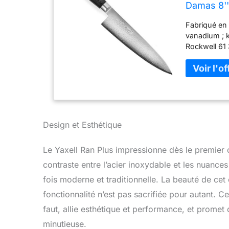
Damas 8''
Fabriqué en
vanadium ; k
Rockwell 61
côté, pour u
toile de lin
la constructi
équilibre. M
doux - Angle
Japon.
Design et Esthétique
Le Yaxell Ran Plus impressionne dès le premier 
contraste entre l’acier inoxydable et les nuance
fois moderne et traditionnelle. La beauté de cet ou
fonctionnalité n’est pas sacrifiée pour autant. 
faut, allie esthétique et performance, et prome
minutieuse.