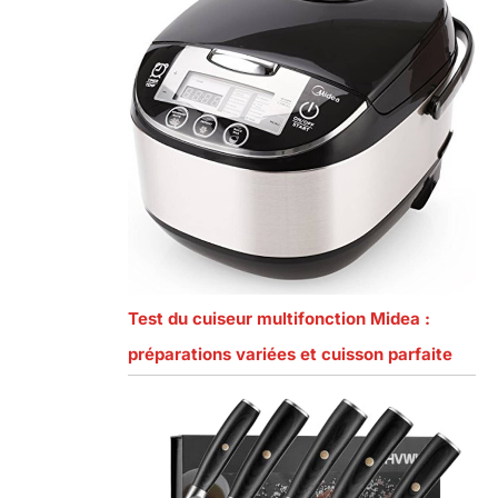
Test du cuiseur multifonction Midea :
préparations variées et cuisson parfaite