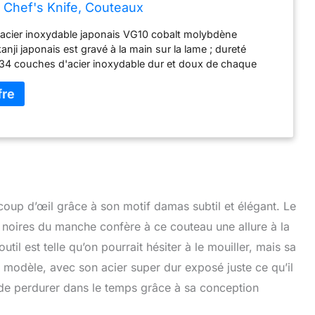
 Chef's Knife, Couteaux
 acier inoxydable japonais VG10 cobalt molybdène
anji japonais est gravé à la main sur la lame ; dureté
 34 couches d'acier inoxydable dur et doux de chaque
n total de 69 couches. Poignée Micarta en résine noire et
 approuvée par la FDA, avec deux rivets en acier inoxydable ;
on de la poignée intégrale assure solidité, durabilité et
otif damassé - Nettoyage à l'eau chaude avec un détergent
 de lame : env. 12° Fabriqué à la main à Seki City, au
coup d’œil grâce à son motif damas subtil et élégant. Le
s noires du manche confère à ce couteau une allure à la
til est telle qu’on pourrait hésiter à le mouiller, mais sa
Ce modèle, avec son acier super dur exposé juste ce qu’il
t de perdurer dans le temps grâce à sa conception