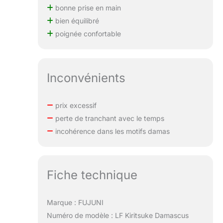
bonne prise en main
professionnels, les
étudiants en
bien équilibré
cuisine, ou bien
poignée confortable
cadeau pour lui au
moment spécial
comme Noël,
mariage,
Inconvénients
anniversaire, fête
des mères, fête des
pères
prix excessif
perte de tranchant avec le temps
incohérence dans les motifs damas
Fiche technique
Marque : FUJUNI
Numéro de modèle : LF Kiritsuke Damascus