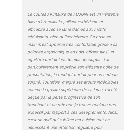
à 12°sur chaque
côté, offrant les
Le couteau Kiritsuke de FUJUNI est un véritable
bords tranchants,
bijou d’art culinaire, alliant esthétisme et
ainsi chaque coupe
efficacité avec sa lame damas aux motifs
parfaite peut être
obtenue à la fois. Le
séduisants, bien qu’incohérents. Sa prise en
surface aiguisé
main m’est apparue très confortable grâce à sa
manuel et les motifs
poignée ergonomique en bois, offrant ainsi un
uniques de ce
équilibre parfait lors de mes découpes. J’ai
couteau Damas
non seulement
particulièrement apprécié son élégante boîte de
montrent un
présentation, le rendant parfait pour un cadeau
artisanat incroyable,
soigné. Toutefois, malgré ses atouts indéniables
mais aident manière
comme la qualité supérieure de sa lame, j’ai été
significative à
réduire la résistance
déçue par la perte progressive de son
de couper et à s'en
tranchant et un prix que je trouve quelque peu
tenir aux aliments
excessif par rapport à ces désagréments. Ainsi,
pour assurer la
c’est un outil qui sublime ma cuisine tout en
meilleure saveur de
la nourriture La
nécessitant une attention régulière pour