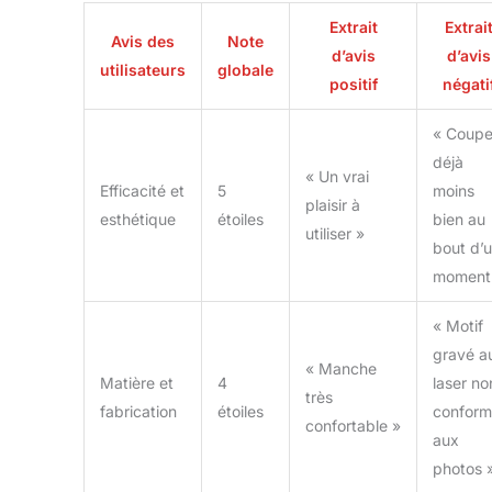
confort et
Extrait
Extrai
l'efficacité de
Avis des
Note
d’avis
d’avis
couper. Veuillez
utilisateurs
globale
noter que cette
positif
négati
poignée ne peut
pas être placée au
« Coup
lave-vaisselle
déjà
Couteaux de
« Un vrai
Efficacité et
5
moins
Cuisine
plaisir à
Multifonctionnel:
esthétique
étoiles
bien au
utiliser »
C'est le choix idéal
bout d’
pour diverses
moment
tâches, Le couteau
de chef
« Motif
professionnel peut
gravé a
facilement gérer
« Manche
vos tâches
Matière et
4
laser no
très
quotidiennes de
fabrication
étoiles
confor
confortable »
cuisine, conçu pour
aux
couper, trancher,
photos 
hacher et couper en