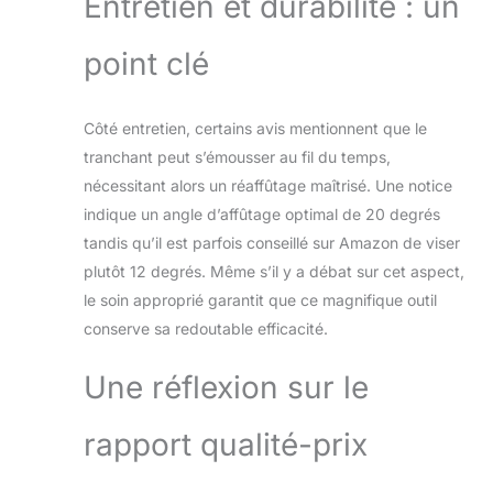
Entretien et durabilité : un
Ergonomique Pleine
Soie: La poignée
point clé
hexagonale en bois
n'est pas facile à
déformer et à se
Côté entretien, certains avis mentionnent que le
fissurer. Il est
tranchant peut s’émousser au fil du temps,
confortable pour
apporter. La stabilité
nécessitant alors un réaffûtage maîtrisé. Une notice
forte peut fournir
indique un angle d’affûtage optimal de 20 degrés
une adhérence
tandis qu’il est parfois conseillé sur Amazon de viser
excellente et un
plutôt 12 degrés. Même s’il y a débat sur cet aspect,
équilibre parfait. La
poignée de
le soin approprié garantit que ce magnifique outil
conception Pleine
conserve sa redoutable efficacité.
Soie qui conforme à
l'ingénierie
Une réflexion sur le
ergonomique a
considérablement
amélioré
rapport qualité-prix
manipulation
excellente, le