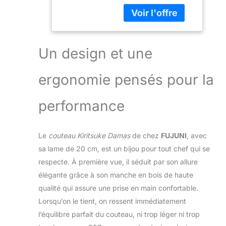
couches pour
Couteaux de
assurer une
Cuisine avec
excellente
Poignée
résistance,
Ergonomique
durabilité et
en Bois - Boîte
Un design et une
résistance à la
Cadeau
rouille. La
ergonomie pensés pour la
technologie de
traitement
thermique sous
performance
vide offre une
dureté
extraordinaire de 60
Le
couteau Kiritsuke Damas
de chez
FUJUNI
, avec
± 2 HRC. Cette
sa lame de 20 cm, est un bijou pour tout chef qui se
netteté facilite la
respecte. À première vue, il séduit par son allure
gestion des tâches
de cuisine
élégante grâce à son manche en bois de haute
quotidiennes
qualité qui assure une prise en main confortable.
Couteau Vraiement
Lorsqu’on le tient, on ressent immédiatement
Tranchant: Le
l’équilibre parfait du couteau, ni trop léger ni trop
couteau est affûtée