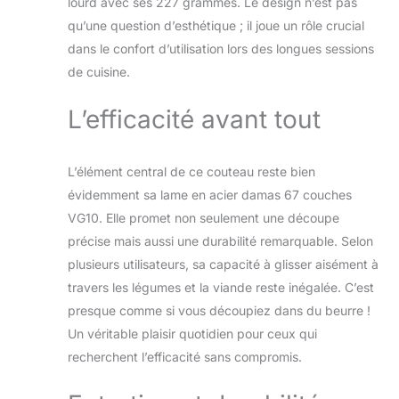
lourd avec ses 227 grammes. Le design n’est pas
à 12°sur chaque
côté, offrant les
qu’une question d’esthétique ; il joue un rôle crucial
bords tranchants,
dans le confort d’utilisation lors des longues sessions
ainsi chaque coupe
de cuisine.
parfaite peut être
obtenue à la fois. Le
L’efficacité avant tout
surface aiguisé
manuel et les motifs
uniques de ce
couteau Damas
L’élément central de ce couteau reste bien
non seulement
évidemment sa lame en acier damas 67 couches
montrent un
VG10. Elle promet non seulement une découpe
artisanat incroyable,
précise mais aussi une durabilité remarquable. Selon
mais aident manière
plusieurs utilisateurs, sa capacité à glisser aisément à
significative à
réduire la résistance
travers les légumes et la viande reste inégalée. C’est
de couper et à s'en
presque comme si vous découpiez dans du beurre !
tenir aux aliments
Un véritable plaisir quotidien pour ceux qui
pour assurer la
recherchent l’efficacité sans compromis.
meilleure saveur de
la nourriture La
Conception