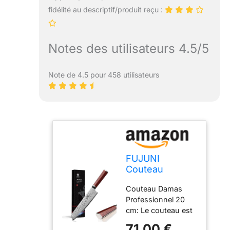
fidélité au descriptif/produit reçu :
Notes des utilisateurs 4.5/5
Note de 4.5 pour 458 utilisateurs
FUJUNI
Couteau
Kiritsuke
Couteau Damas
Damas Couteau
Professionnel 20
de Chef en
cm: Le couteau est
Acier Damas 67
fabriqué en acier
Couche VG10
71,00 €