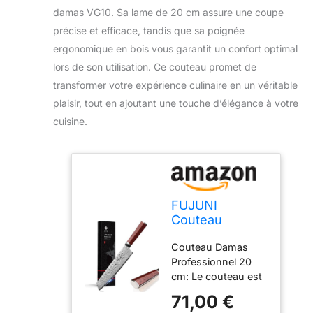
damas VG10. Sa lame de 20 cm assure une coupe
précise et efficace, tandis que sa poignée
ergonomique en bois vous garantit un confort optimal
lors de son utilisation. Ce couteau promet de
transformer votre expérience culinaire en un véritable
plaisir, tout en ajoutant une touche d’élégance à votre
cuisine.
FUJUNI
Couteau
Kiritsuke
Couteau Damas
Damas Couteau
Professionnel 20
de Chef en
cm: Le couteau est
Acier Damas 67
fabriqué en acier
Couche VG10
71,00 €
damas VG-10 67
Acier 20 cm