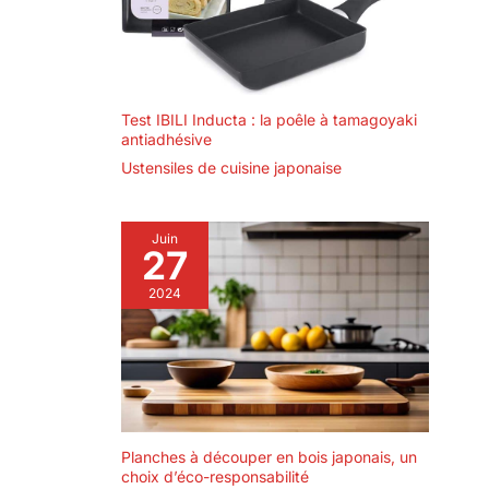
la tomate, etc Boîte
de Cadeau Exquise:
Ce couteau de
cuisine utilise le
motif de Damascus,
Test IBILI Inducta : la poêle à tamagoyaki
faisant de votre
antiadhésive
temps de cuisson le
moment le plus
Ustensiles de cuisine japonaise
agréable de la vie.
Ce sera un
merveilleux cadeau
Juin
27
pour votre famille et
vos amis, pour les
2024
chefs de famille, les
chefs
professionnels, les
étudiants en
cuisine, ou bien
cadeau pour lui au
moment spécial
Planches à découper en bois japonais, un
comme Noël,
choix d’éco-responsabilité
mariage,