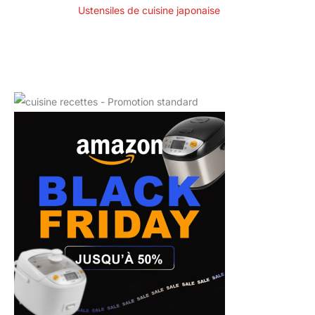
Ustensiles de cuisine japonaise
anniversaire, fête
des mères, fête des
pères