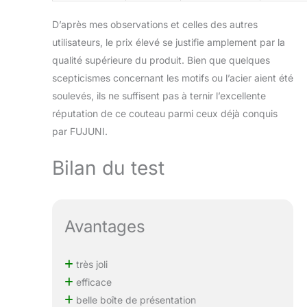
dés les fruits, les
légumes et la
D’après mes observations et celles des autres
viande. Il est très
utilisateurs, le prix élevé se justifie amplement par la
facile pour vous
d'écraser des
qualité supérieure du produit. Bien que quelques
aliments comme
scepticismes concernant les motifs ou l’acier aient été
l'ail, le gingembre et
soulevés, ils ne suffisent pas à ternir l’excellente
la tomate, etc Boîte
réputation de ce couteau parmi ceux déjà conquis
de Cadeau Exquise:
par FUJUNI.
Ce couteau de
cuisine utilise le
motif de Damascus,
Bilan du test
faisant de votre
temps de cuisson le
moment le plus
agréable de la vie.
Avantages
Ce sera un
merveilleux cadeau
pour votre famille et
très joli
vos amis, pour les
efficace
chefs de famille, les
belle boîte de présentation
chefs