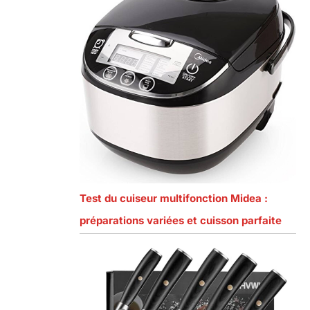
Test du cuiseur multifonction Midea :
préparations variées et cuisson parfaite