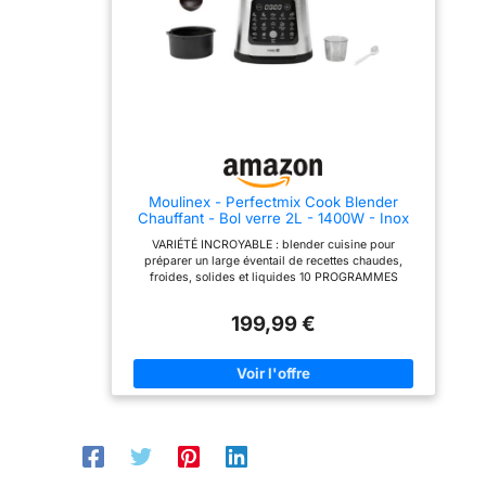
Prenez le contrôle avec 6
performances incroyables
antiadhésif. Mixe
réglages manuels. La
jusqu'à 30 % plus rapides
jusqu'à 1,7 litre à
fonction Auto-Stir aide les
(par rapport au blender
froid et 1,4 litre à
aliments à cuire
LM2B/LM2C de Moulinex)
uniformément sans coller
FACILE À NETTOYER : les
chaud. Couvercle
FACILE À NETTOYER :
lames amovibles
avec gobelet doseur
Programme de nettoyage
simplifient le nettoyage et
dédié. Pichet en verre
une fonction de nettoyage
intégré INCLUT:
résistant à la chaleur avec
en profondeur élimine
Soupeuse Ninja
revêtement antiadhésif.
99,99 % des bactéries
Foodi, cruche en
Mixe jusqu'à 1,7 litre à
sans utilisation de liquide
froid et 1,4 litre à chaud.
vaisselle (test effectué par
verre résistant à la
Moulinex - Perfectmix Cook Blender
Couvercle avec gobelet
un laboratoire
chaleur
Chauffant - Bol verre 2L - 1400W - Inox
doseur intégré INCLUT:
indépendant)
Soupeuse Ninja Foodi,
REPARABILITE 15 ANS AU
(remplissage
VARIÉTÉ INCROYABLE : blender cuisine pour
cruche en verre résistant à
JUSTE PRIX : Engagement
maximal : 1,7L froid,
préparer un large éventail de recettes chaudes,
la chaleur (remplissage
de réparabilité 15 ans au
froides, solides et liquides 10 PROGRAMMES
1,4L chaud), tamper,
maximal : 1,7L froid, 1,4L
juste prix grâce à notre
AUTOMATIQUES : 4 pour les recettes froides
chaud), tamper, brosse de
réseau de 6200
brosse de
(smoothie, milk-shake, dessert, glace pilée) et 6 pour
nettoyage, base du moteur
réparateurs dans le
199,99 €
les recettes chaudes (compote, velouté, soupe avec
nettoyage, base du
1000W, guide de recettes
monde, pour contribuer à
morceaux, mélange, lait végétal, sauce chaude), le
DIMENSIONS : H42cm x
la protection de
moteur 1000W,
tout en deux clics seulement PUISSANT : blender
L38cm x P20cm. Poids :
l’environnement et à la
guide de recettes
chauffant à haute vitesse avec un moteur de 1 400 W
2,6kg
réduction des déchets
et des lames Powelix exclusives pour des
DIMENSIONS :
CUISINE SAINE :
performances incroyables jusqu'à 30 % plus rapides
accessoire panier vapeur
H42cm x L38cm x
(par rapport au blender LM2B/LM2C de Moulinex)
pour transformer votre
FACILE À NETTOYER : les lames amovibles
P20cm. Poids :
blender en cuiseur vapeur
simplifient le nettoyage et une fonction de nettoyage
haute capacité (+/- 500
2,6kg
en profondeur élimine 99,99 % des bactéries* sans
g), idéal pour préparer