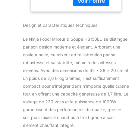
mélangeant et
cuisinant en même
temps, vous pouvez
créer une soupe
Design et caractéristiques techniques
épaisse ou lisse,
exactement comme
Le Ninja Foodi Mixeur & Soupe HB150EU se distingue
vous l'aimez
HACHER, SAUTER,
par son design moderne et élégant. Arborant une
MÉLANGER ET
couleur noire, ce mixeur attire l’attention par sa
CUIRE : Mixez des
robustesse et sa stabilité, même à des vitesses
créations chaudes
élevées. Avec des dimensions de 42 x 38 x 20 cm et
et froides. L'élément
un poids de 2,6 kilogrammes, il est suffisamment
chauffant intégré
cuit les ingrédients
compact pour s’intégrer dans n’importe quelle cuisine
directement dans le
tout en offrant une capacité généreuse de 1,7 litre. Le
récipient tout en les
voltage de 220 volts et la puissance de 1000W
mixant à la texture
garantissent des performances de qualité, que ce
souhaitée PAS DE
QUESTIONNEMENT:
soit pour mixer à chaud ou à froid grâce à son
10 programmes de
élément chauffant intégré.
cuisson et de