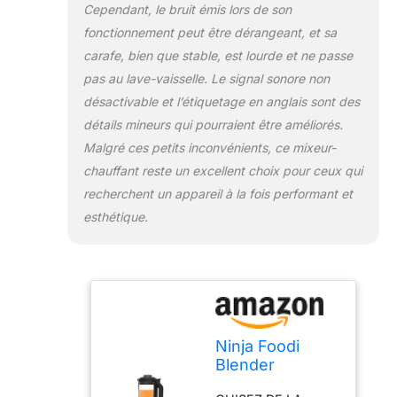
Programme de
Cependant, le bruit émis lors de son
nettoyage dédié.
fonctionnement peut être dérangeant, et sa
Pichet en verre
carafe, bien que stable, est lourde et ne passe
résistant à la chaleur
pas au lave-vaisselle. Le signal sonore non
avec revêtement
antiadhésif. Mixe
désactivable et l’étiquetage en anglais sont des
jusqu'à 1,7 litre à
détails mineurs qui pourraient être améliorés.
froid et 1,4 litre à
Malgré ces petits inconvénients, ce mixeur-
chaud. Couvercle
chauffant reste un excellent choix pour ceux qui
avec gobelet doseur
recherchent un appareil à la fois performant et
intégré INCLUT:
Soupeuse Ninja
esthétique.
Foodi, cruche en
verre résistant à la
chaleur
(remplissage
maximal : 1,7L froid,
1,4L chaud), tamper,
brosse de
Ninja Foodi
nettoyage, base du
Blender
moteur 1000W,
Chauffant,