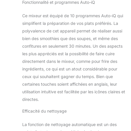
mixage Auto-iQ font
Fonctionnalité et programmes Auto-iQ
le travail à votre
place. Prenez le
Ce mixeur est équipé de 10 programmes Auto-iQ qui
contrôle avec 6
simplifient la préparation de vos plats préférés. La
réglages manuels.
polyvalence de cet appareil permet de réaliser aussi
La fonction Auto-
Stir aide les aliments
bien des smoothies que des soupes, et même des
à cuire
confitures en seulement 30 minutes. Un des aspects
uniformément sans
les plus appréciés est la possibilité de faire cuire
coller FACILE À
directement dans le mixeur, comme pour frire des
NETTOYER :
Programme de
ingrédients, ce qui est un atout considérable pour
nettoyage dédié.
ceux qui souhaitent gagner du temps. Bien que
Pichet en verre
certaines touches soient affichées en anglais, leur
résistant à la chaleur
utilisation intuitive est facilitée par les icônes claires et
avec revêtement
antiadhésif. Mixe
directes.
jusqu'à 1,7 litre à
froid et 1,4 litre à
Efficacité du nettoyage
chaud. Couvercle
avec gobelet doseur
La fonction de nettoyage automatique est un des
intégré INCLUT: