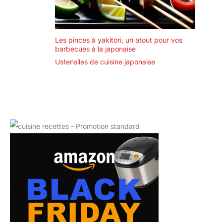
Les pinces à yakitori, un atout pour vos
barbecues à la japonaise
Ustensiles de cuisine japonaise