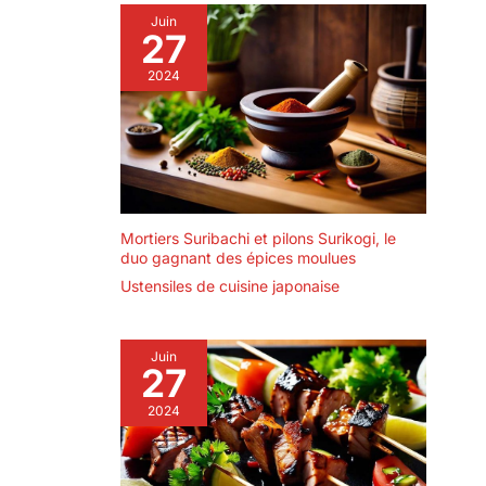
Juin
27
2024
Mortiers Suribachi et pilons Surikogi, le
duo gagnant des épices moulues
Ustensiles de cuisine japonaise
Juin
27
2024