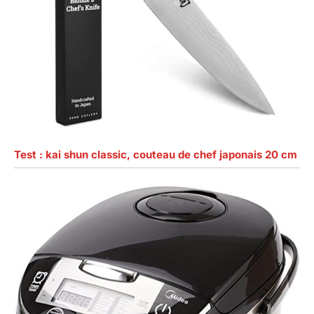
Test : kai shun classic, couteau de chef japonais 20 cm