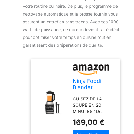
votre routine culinaire. De plus, le programme de
nettoyage automatique et la brosse fournie vous
assurent un entretien sans tracas. Avec ses 1000
watts de puissance, ce mixeur devient l’allié idéal
pour optimiser votre temps en cuisine tout en
garantissant des préparations de qualité.
Ninja Foodi
Blender
Chauffant,
CUISEZ DE LA
1000W,
SOUPE EN 20
Capacité 1,7L, 10
MINUTES : Des
Programmes
ingrédients frais à la
HB150EU
169,00 €
table en quelques
minutes. En