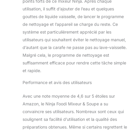
points forts de ce mixeur Ninja. Après chaque
Soupeuse Ninja
utilisation, il suffit d’ajouter de l’eau et quelques
Foodi, cruche en
gouttes de liquide vaisselle, de lancer le programme
verre résistant à la
chaleur
de nettoyage et l’appareil se charge du reste. Ce
(remplissage
système est particulièrement apprécié par les
maximal : 1,7L froid,
utilisateurs qui souhaitent éviter le nettoyage manuel,
1,4L chaud), tamper,
d’autant que la carafe ne passe pas au lave-vaisselle.
brosse de
nettoyage, base du
Malgré cela, le programme de nettoyage est
moteur 1000W,
suffisamment efficace pour rendre cette tâche simple
guide de recettes
et rapide.
DIMENSIONS :
H42cm x L38cm x
Performance et avis des utilisateurs
P20cm. Poids :
2,6kg
Avec une note moyenne de 4,6 sur 5 étoiles sur
Amazon, le Ninja Foodi Mixeur & Soupe a su
convaincre ses utilisateurs. Nombreux sont ceux qui
soulignent sa facilité d’utilisation et la qualité des
préparations obtenues. Même si certains regrettent le