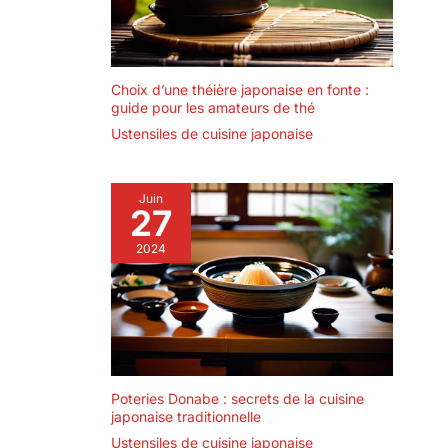
Choix d’une théière japonaise en fonte :
guide pour les amateurs de thé
Ustensiles de cuisine japonaise
Juin
27
2024
Poteries Donabe : secrets de la cuisine
japonaise traditionnelle
Ustensiles de cuisine japonaise