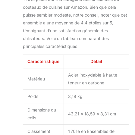
: En raison de la
couteaux de cuisine sur Amazon. Bien que cela
teneur élevée en
puisse sembler modeste, notre conseil, noter que cet
carbone des
ensemble a une moyenne de 4,4 étoiles sur 5,
couteaux forgés à
témoignant d’une satisfaction générale des
la main, veillez à
nettoyer les
utilisateurs. Voici un tableau comparatif des
couteaux après
principales caractéristiques :
utilisation. Les
substances acides
Caractéristique
Détail
ou alcalines ne
peuvent pas rester
Acier inoxydable à haute
longtemps sur les
Matériau
couteaux de
teneur en carbone
cuisine. Les
couteaux doivent
Poids
3,19 kg
être conservés au
sec après
Dimensions du
utilisation.
43,21 x 18,59 x 8,31 cm
colis
Classement
1 701e en Ensembles de