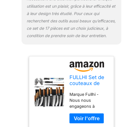
chose pour vous.
utilisation est un plaisir, grâce à leur efficacité et
Matériau : les lames
à leur design très étudié. Pour ceux qui
des couteaux de
cuisine sont
recherchent des outils aussi beaux qu’efficaces,
fabriquées en acier
ce set de 17 pièces est un choix judicieux, à
au carbone de
condition de prendre soin de leur entretien.
haute qualité,
importé
d'Allemagne, qui est
inoxydable et facile
à entretenir et qui
permet de garder la
lame tranchante
FULLHI Set de
pendant
couteaux de
longtemps. Manche
chef japonais,
en bois : le manche
Marque Fullhi -
set de
ergonomique en
Nous nous
couteaux de
bois massif
engageons à
cuisine avec
empêche la lame de
améliorer une
étui, couteau
tomber
gamme complète
de chef en
confortablement
d'appareils de
acier