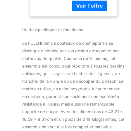
étui, couteau
gamme complète
de chef en
d'appareils de
acier
cuisine pour les
inoxydable à
consommateurs,
haute teneur
Un design élégant et fonctionnel
afin que les
en carbone,
consommateurs
manche en
puissent obtenir
acajou (17 PCS)
Le FULLHI Set de couteaux de chef japonais se
des appareils de
distingue d’emblée par son design attrayant et ses
cuisine pleinement
matériaux de qualité. Composé de 17 pièces, cet
satisfaits avec le
ensemble est conçu pour répondre à tous les besoins
moins d'argent
possible, et la
culinaires, qu’il s’agisse de hacher des légumes, de
satisfaction du
trancher de la viande ou de découper du poisson. Le
client est notre
matériau utilisé, un acier inoxydable à haute teneur
mission. OUTILS
en carbone, garantit non seulement une excellente
PLEINEMENT
FONCTIONNELS : 3
résistance à l’usure, mais aussi une remarquable
protège-doigts en
capacité de coupe. Avec des dimensions de 43,21 x
acier inoxydable, 1
18,59 x 8,31 cm et un poids de 3,19 kilogrammes, cet
décapsuleur, 1 paire
ensemble se veut à la fois complet et maniable.
de gants anti-