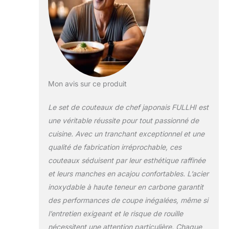
satisfaction du
client est notre
mission. OUTILS
PLEINEMENT
FONCTIONNELS : 3
protège-doigts en
acier inoxydable, 1
décapsuleur, 1 paire
Mon avis sur ce produit
de gants anti-
coupure, 1 aiguiseur
Le set de couteaux de chef japonais FULLHI est
de couteaux
une véritable réussite pour tout passionné de
portable, 1 fusil à
cuisine. Avec un tranchant exceptionnel et une
aiguiser, 1 étui à
qualité de fabrication irréprochable, ces
couteaux, 1
thermomètre à
couteaux séduisent par leur esthétique raffinée
viande sont inclus
et leurs manches en acajou confortables. L’acier
dans notre cadeau
inoxydable à haute teneur en carbone garantit
promotionnel. Que
des performances de coupe inégalées, même si
vous cuisiniez à la
maison ou en plein
l’entretien exigeant et le risque de rouille
air, il y a quelque
nécessitent une attention particulière. Chaque