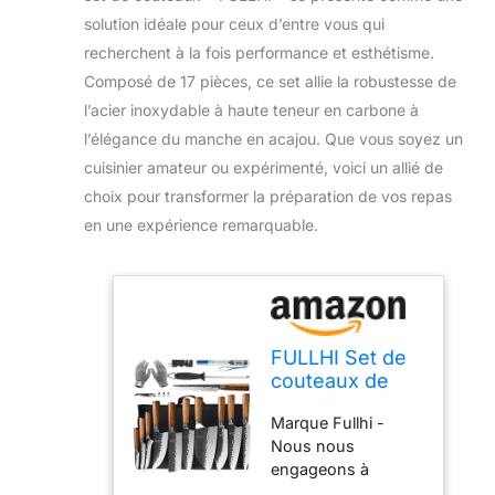
solution idéale pour ceux d’entre vous qui
recherchent à la fois performance et esthétisme.
Composé de 17 pièces, ce set allie la robustesse de
l’acier inoxydable à haute teneur en carbone à
l’élégance du manche en acajou. Que vous soyez un
cuisinier amateur ou expérimenté, voici un allié de
choix pour transformer la préparation de vos repas
en une expérience remarquable.
FULLHI Set de
couteaux de
chef japonais,
Marque Fullhi -
set de
Nous nous
couteaux de
engageons à
cuisine avec
améliorer une