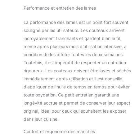
coupure, 1 aiguiseur
Performance et entretien des lames
de couteaux
portable, 1 fusil à
La performance des lames est un point fort souvent
aiguiser, 1 étui à
couteaux, 1
souligné par les utilisateurs. Les couteaux arrivent
thermomètre à
incroyablement tranchants et gardent bien le fil,
viande sont inclus
même après plusieurs mois d’utilisation intensive, à
dans notre cadeau
condition de les affûter toutes les deux semaines.
promotionnel. Que
vous cuisiniez à la
Toutefois, il est impératif de respecter un entretien
maison ou en plein
rigoureux. Les couteaux doivent être lavés et séchés
air, il y a quelque
immédiatement après utilisation et il est conseillé
chose pour vous.
d’appliquer de l’huile de temps en temps pour éviter
Matériau : les lames
toute oxydation. Ce petit entretien garantit une
des couteaux de
cuisine sont
longévité accrue et permet de conserver leur aspect
fabriquées en acier
original, idéal pour ceux qui souhaitent les exposer
au carbone de
dans leur cuisine.
haute qualité,
importé
Confort et ergonomie des manches
d'Allemagne, qui est