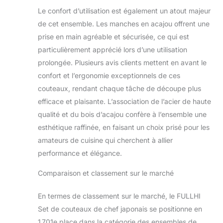
inoxydable et facile
Le confort d’utilisation est également un atout majeur
à entretenir et qui
permet de garder la
de cet ensemble. Les manches en acajou offrent une
lame tranchante
prise en main agréable et sécurisée, ce qui est
pendant
particulièrement apprécié lors d’une utilisation
longtemps. Manche
prolongée. Plusieurs avis clients mettent en avant le
en bois : le manche
confort et l’ergonomie exceptionnels de ces
ergonomique en
bois massif
couteaux, rendant chaque tâche de découpe plus
empêche la lame de
efficace et plaisante. L’association de l’acier de haute
tomber
qualité et du bois d’acajou confère à l’ensemble une
confortablement
esthétique raffinée, en faisant un choix prisé pour les
dans la main et a un
effet antidérapant.
amateurs de cuisine qui cherchent à allier
La hache de cuisine
performance et élégance.
est un bel objet qui
exprime
Comparaison et classement sur le marché
impeccablement ce
design puissant
En termes de classement sur le marché, le FULLHI
avec une bonne
Set de couteaux de chef japonais se positionne en
résistance et
1 701e place dans la catégorie des ensembles de
durabilité. Entretien