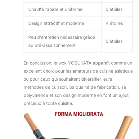
compatible avec les
Chauffe rapide et uniforme
5 étoiles
cuisinières à gaz et
les feux ouverts.
Design attractif et moderne
4 étoiles
MANIPULATION et
RANGEMENT
Peu d’entretien nécessaire grâce
FACILES : Notre
5 étoiles
grand wok
au pré-assaisonnement
induction est
pratique à
En conclusion, le wok YOSUKATA apparaît comme un
transporter et facile
à ranger.
excellent choix pour les amateurs de cuisine asiatique
ou pour ceux qui souhaitent diversifier leurs
méthodes de cuisson. Sa qualité de fabrication, sa
polyvalence et son design moderne en font un ajout
précieux à toute cuisine.