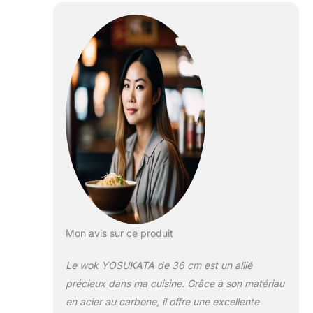
poignée en bois
assure une prise en
main confortable
lorsque vous
utilisez cette poêle
wok. PRÉ-
ASSAISONNÉ :
Notre vrai wok
asiatique est pré-
assaisonné à haute
température à l'aide
de techniques
spéciales,
contrairement aux
woks et poêles à
frire non
Mon avis sur ce produit
assaisonnés. Ne
vous souciez plus
Le wok YOSUKATA de 36 cm est un allié
de
l'assaisonnement
précieux dans ma cuisine. Grâce à son matériau
de votre wok
en acier au carbone, il offre une excellente
chinois. UN GOÛT