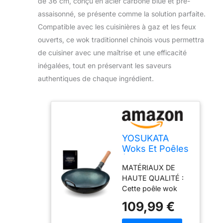
de 36 cm, conçu en acier carbone blue et pré-
assaisonné, se présente comme la solution parfaite.
Compatible avec les cuisinières à gaz et les feux
ouverts, ce wok traditionnel chinois vous permettra
de cuisiner avec une maîtrise et une efficacité
inégalées, tout en préservant les saveurs
authentiques de chaque ingrédient.
YOSUKATA
Woks Et Poêles
À Frire De 36
MATÉRIAUX DE
Cm À Fond
HAUTE QUALITÉ :
Rond En Acier
Cette poêle wok
Au Carbone
induction est
109,99 €
fabriqué en acier au
carbone noir de