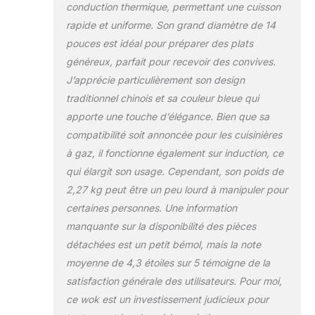
conduction thermique, permettant une cuisson
AUTHENTIQUE :
rapide et uniforme. Son grand diamètre de 14
Découvrez les
saveurs riches et
pouces est idéal pour préparer des plats
authentiques de la
généreux, parfait pour recevoir des convives.
cuisine chinoise et
J’apprécie particulièrement son design
d'autres cuisines
traditionnel chinois et sa couleur bleue qui
asiatiques dans
votre propre
apporte une touche d’élégance. Bien que sa
maison. Le wok
compatibilité soit annoncée pour les cuisinières
acier carbone fond
à gaz, il fonctionne également sur induction, ce
rond de Yosukata,
qui élargit son usage. Cependant, son poids de
de 36 cm de
diamètre, est
2,27 kg peut être un peu lourd à manipuler pour
spécialement conçu
certaines personnes. Une information
pour emprisonner le
manquante sur la disponibilité des pièces
jus et la saveur à
détachées est un petit bémol, mais la note
l'intérieur des
moyenne de 4,3 étoiles sur 5 témoigne de la
ingrédients. Notre
wok d'extérieur est
satisfaction générale des utilisateurs. Pour moi,
conçu pour être
ce wok est un investissement judicieux pour
utilisé comme wok