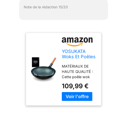
Note de la rédaction 15/20
YOSUKATA
Woks Et Poêles
À Frire De 36
MATÉRIAUX DE
Cm À Fond
HAUTE QUALITÉ :
Rond En Acier
Cette poêle wok
Au Carbone
induction est
109,99 €
fabriqué en acier au
carbone noir de
calibre 15, très
résistant. Le design
ergonomique de la