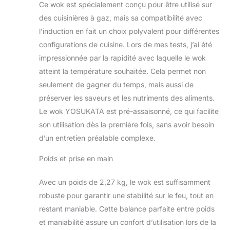
de
Ce wok est spécialement conçu pour être utilisé sur
l'assaisonnement
des cuisinières à gaz, mais sa compatibilité avec
de votre wok
l’induction en fait un choix polyvalent pour différentes
chinois. UN GOÛT
configurations de cuisine. Lors de mes tests, j’ai été
AUTHENTIQUE :
impressionnée par la rapidité avec laquelle le wok
Découvrez les
saveurs riches et
atteint la température souhaitée. Cela permet non
authentiques de la
seulement de gagner du temps, mais aussi de
cuisine chinoise et
préserver les saveurs et les nutriments des aliments.
d'autres cuisines
Le wok YOSUKATA est pré-assaisonné, ce qui facilite
asiatiques dans
votre propre
son utilisation dès la première fois, sans avoir besoin
maison. Le wok
d’un entretien préalable complexe.
acier carbone fond
rond de Yosukata,
Poids et prise en main
de 36 cm de
diamètre, est
Avec un poids de 2,27 kg, le wok est suffisamment
spécialement conçu
robuste pour garantir une stabilité sur le feu, tout en
pour emprisonner le
restant maniable. Cette balance parfaite entre poids
jus et la saveur à
l'intérieur des
et maniabilité assure un confort d’utilisation lors de la