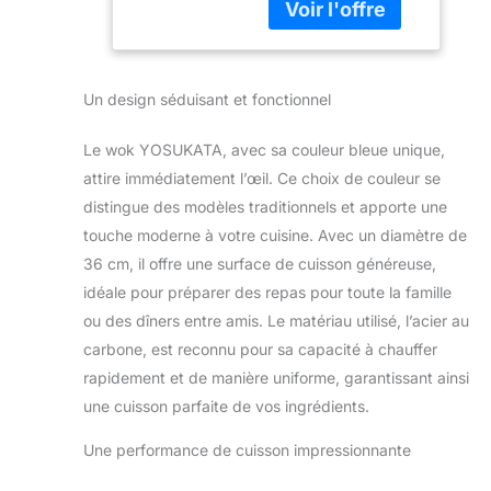
calibre 15, très
résistant. Le design
ergonomique de la
poignée en bois
Un design séduisant et fonctionnel
assure une prise en
main confortable
Le wok YOSUKATA, avec sa couleur bleue unique,
lorsque vous
utilisez cette poêle
attire immédiatement l’œil. Ce choix de couleur se
wok. PRÉ-
distingue des modèles traditionnels et apporte une
ASSAISONNÉ :
touche moderne à votre cuisine. Avec un diamètre de
Notre vrai wok
36 cm, il offre une surface de cuisson généreuse,
asiatique est pré-
idéale pour préparer des repas pour toute la famille
assaisonné à haute
température à l'aide
ou des dîners entre amis. Le matériau utilisé, l’acier au
de techniques
carbone, est reconnu pour sa capacité à chauffer
spéciales,
rapidement et de manière uniforme, garantissant ainsi
contrairement aux
une cuisson parfaite de vos ingrédients.
woks et poêles à
frire non
Une performance de cuisson impressionnante
assaisonnés. Ne
vous souciez plus