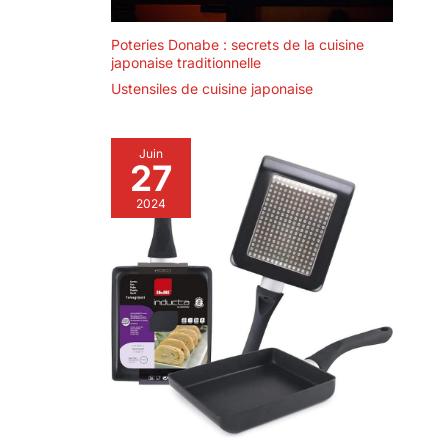
grand wok
fumer les aliments. Parfait
pour préparer légumes,
induction est
Poteries Donabe : secrets de la cuisine
viande, poisson, nouilles
pratique à
et autres recettes
japonaise traditionnelle
transporter et facile
asiatiques.
POUR
Ustensiles de cuisine japonaise
GAZ, BARBECUE,
à ranger.
BRÛLEUR WOK ET FEU
OUVERT – Convient aux
cuisinières à gaz
Juin
équipées d’un support
27
adapté, aux brûleurs wok,
aux barbecues, aux feux
ouverts et aux plaques à
2024
induction spéciales avec
logement pour wok à fond
rond.