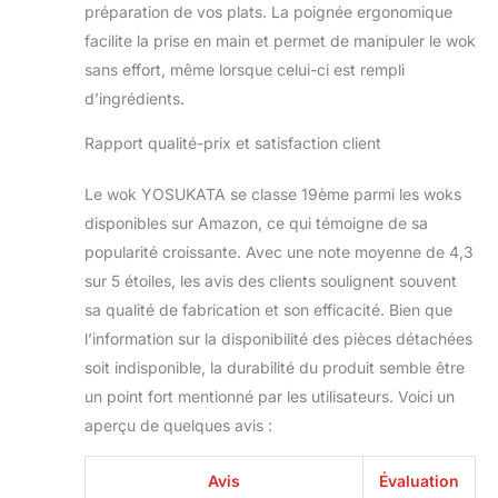
ingrédients. Notre
préparation de vos plats. La poignée ergonomique
wok d'extérieur est
facilite la prise en main et permet de manipuler le wok
conçu pour être
sans effort, même lorsque celui-ci est rempli
utilisé comme wok
de camping, wok
d’ingrédients.
de BBQ, wok pour
grillades.
Rapport qualité-prix et satisfaction client
POLYVALENT :
Avec la carbon steel
Le wok YOSUKATA se classe 19ème parmi les woks
wok pan de
disponibles sur Amazon, ce qui témoigne de sa
Yosukata, vous
popularité croissante. Avec une note moyenne de 4,3
pouvez, en plus
sur 5 étoiles, les avis des clients soulignent souvent
des sautés, cuisiner
des repas sains en
sa qualité de fabrication et son efficacité. Bien que
utilisant diverses
l’information sur la disponibilité des pièces détachées
techniques de
soit indisponible, la durabilité du produit semble être
cuisson
un point fort mentionné par les utilisateurs. Voici un
traditionnelles
comme la cuisson à
aperçu de quelques avis :
la poêle, le braisage
et la friture. Notre
Avis
Évaluation
wok ultime est