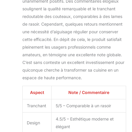
unanimement positifs. Des commentaires élogieux
en bois de pakka,
soulignent la qualité remarquable et le tranchant
qui n'est pas facile à
déformer et à
redoutable des couteaux, comparables à des lames
fissurer, et peut
de rasoir. Cependant, quelques retours mentionnent
s'adapter
une nécessité d’aiguisage régulier pour conserver
parfaitement à la
cette efficacité. En dépit de cela, le produit satisfait
main, ce qui rend la
coupe plus facile et
pleinement les usagers professionnels comme
plus sûre. 【Perfect
amateurs, en témoigne une excellente note globale.
Sharp Blade】 Avec
C’est sans conteste un excellent investissement pour
des matériaux
quiconque cherche à transformer sa cuisine en un
superbes et une
espace de haute performance.
technologie stricte,
avec un noyau 10Cr,
la lame est très
Aspect
Note / Commentaire
tranchante et solide.
Même avec un
Tranchant
5/5 – Comparable à un rasoir
usage quotidien, les
lames tranchantes
4.5/5 – Esthétique moderne et
peuvent rester
Design
élégant
pendant des mois.