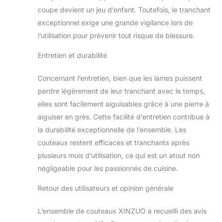
de résistance à la
coupe devient un jeu d’enfant. Toutefois, le tranchant
corrosion, de
exceptionnel exige une grande vigilance lors de
prévention de la
l’utilisation pour prévenir tout risque de blessure.
rouille et de forte
ténacité. Le motif
Entretien et durabilité
ondulé unique de
Damas présente un
Concernant l’entretien, bien que les lames puissent
savoir-faire et une
perdre légèrement de leur tranchant avec le temps,
personnalité
artistique étonnants.
elles sont facilement aiguisables grâce à une pierre à
【Poignée
aiguiser en grès. Cette facilité d’entretien contribue à
ergonomique】 La
la durabilité exceptionnelle de l’ensemble. Les
conception de la
couteaux restent efficaces et tranchants après
poignée
ergonomique créera
plusieurs mois d’utilisation, ce qui est un atout non
une prise en main
négligeable pour les passionnés de cuisine.
confortable et offrira
la meilleure agilité
Retour des utilisateurs et opinion générale
pour couper
facilement tous les
L’ensemble de couteaux XINZUO a recueilli des avis
aliments. Fabriqué