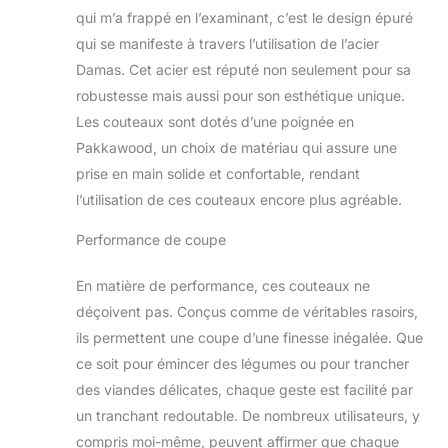
de chef 20.1cm,
qui m’a frappé en l’examinant, c’est le design épuré
couteau santoku
qui se manifeste à travers l’utilisation de l’acier
17.8cm, couteau à
trancher 20.2cm,
Damas. Cet acier est réputé non seulement pour sa
Couteau universel
robustesse mais aussi pour son esthétique unique.
12.5cm, couteau à
Les couteaux sont dotés d’une poignée en
fruit de 8.5cm, des
Pakkawood, un choix de matériau qui assure une
ciseaux de cuisine
en acier inoxydable
prise en main solide et confortable, rendant
3Cr14, bloc à
l’utilisation de ces couteaux encore plus agréable.
couteaux de bois
acacia. 【Acier
Performance de coupe
Damas de qualité】
Fabriqué en acier
En matière de performance, ces couteaux ne
Damas
déçoivent pas. Conçus comme de véritables rasoirs,
10Cr15CoMoV de 67
ils permettent une coupe d’une finesse inégalée. Que
couches de haute
qualité, traitement
ce soit pour émincer des légumes ou pour trancher
thermique sous
des viandes délicates, chaque geste est facilité par
vide, dureté jusqu'à
un tranchant redoutable. De nombreux utilisateurs, y
62HRC, a également
compris moi-même, peuvent affirmer que chaque
les caractéristiques