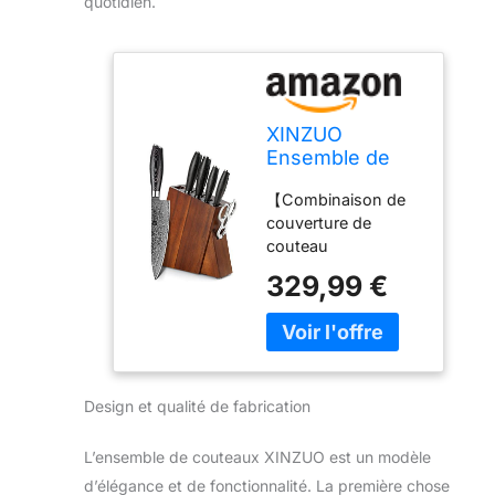
quotidien.
XINZUO
Ensemble de
Bloc de
【Combinaison de
Couteaux 7
couverture de
Pièces en Acier
couteau
Damas,
professionnelle】
Professionnel
329,99 €
Les couteaux de
Chef Santoku
cuisine
Trancher
professionnels en
Universel
acier Damas
Paring,Ciseaux
peuvent répondre à
de Cuisine
Design et qualité de fabrication
diverses tâches de
Multifonctionnel,
coupe de cuisine.
Pakkawood
L'ensemble
Poignée -Ya
L’ensemble de couteaux XINZUO est un modèle
comprend couteau
Série
d’élégance et de fonctionnalité. La première chose