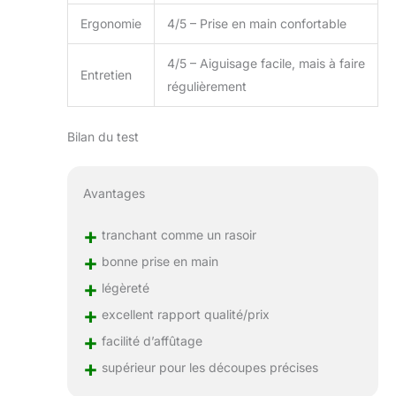
L'angle de coupe est
de 15 degrés, et
Ergonomie
4/5 – Prise en main confortable
avec son excellente
netteté, vous
4/5 – Aiguisage facile, mais à faire
Entretien
pouvez facilement
régulièrement
couper la viande et
les légumes en fines
tranches. 【Marque
Bilan du test
XINZUO】Avec une
belle boîte cadeau, il
convient à la fois
Avantages
aux cadeaux de
vacances et à un
+
tranchant comme un rasoir
usage quotidien. Les
+
bonne prise en main
couteaux de cuisine
XINZUO sont idéaux
+
légèreté
pour les chefs
+
excellent rapport qualité/prix
professionnels et les
+
passionnés de
facilité d’affûtage
cuisine ainsi que
+
supérieur pour les découpes précises
pour les débutants.