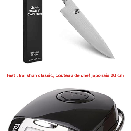
Test : kai shun classic, couteau de chef japonais 20 cm