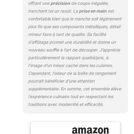
offrant une
précision
de coupe inégalée,
les caractéristiques
tranchant tel un rasoir. La
prise en main
est
de résistance à la
corrosion, de
confortable bien que le manche soit légèrement
prévention de la
plus fin que ses composants métalliques, détail
rouille et de forte
mineur face à tant de qualité. Sa facilité
ténacité. Le motif
d’affûtage promet une durabilité et donne un
ondulé unique de
Damas présente un
nouveau souffle à l’art de découper. J’apprécie
savoir-faire et une
particulièrement le rapport qualité/prix, à
personnalité
l’image d’un trésor caché dans les cuisines.
artistique étonnants.
Cependant, l’odeur de la boîte de rangement
【Poignée
ergonomique】 La
pourrait bénéficier d’une attention
conception de la
supplémentaire. En somme, cet ensemble élève
poignée
l’expérience culinaire tout en respectant les
ergonomique créera
traditions avec modernité et efficacité.
une prise en main
confortable et offrira
la meilleure agilité
pour couper
facilement tous les