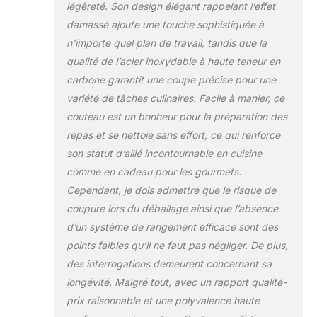
possèdent une
légèreté. Son design élégant rappelant l’effet
résistance
damassé ajoute une touche sophistiquée à
exceptionnelle à la
n’importe quel plan de travail, tandis que la
corrosion et à la
qualité de l’acier inoxydable à haute teneur en
rouille, et la lame
reste tranchante
carbone garantit une coupe précise pour une
même après une
variété de tâches culinaires. Facile à manier, ce
utilisation
couteau est un bonheur pour la préparation des
prolongée. Le
repas et se nettoie sans effort, ce qui renforce
revêtement
d'oxydation assure
son statut d’allié incontournable en cuisine
une surface
comme en cadeau pour les gourmets.
antiadhésive, ce qui
Cependant, je dois admettre que le risque de
la rend facile à
coupure lors du déballage ainsi que l’absence
nettoyer. Très
adapté aux
d’un système de rangement efficace sont des
professionnels et
points faibles qu’il ne faut pas négliger. De plus,
aux débutants.
des interrogations demeurent concernant sa
Bord Tranchant :
longévité. Malgré tout, avec un rapport qualité-
chaque lame de
couteau est
prix raisonnable et une polyvalence haute
soigneusement