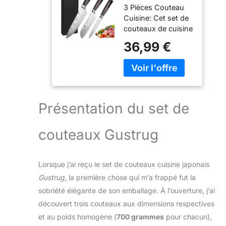
3 Pièces Couteau
Couteau
Cuisine: Cet set de
Japonais Acier
couteaux de cuisine
Inoxydable à
comprend: 1*
haute teneur
36,99 €
Couteau de Chef,
en carbone
1* Couteau
avec Poignée
Santoku, 1*
Ergonomique,
Couteau utilitaire.
Couteaux de
Cet set couteaux
Cuisine
de cuisine
Professionnel
Présentation du set de
professionnelle
(3PCS)
peut facilement
couteaux Gustrug
gérer toutes vos
tâches de cuisine
comme hacher,
Lorsque j’ai reçu le set de couteaux cuisine japonais
trancher, couper en
dés pour les
Gustrug
, la première chose qui m’a frappé fut la
légumes, les fruits,
sobriété élégante de son emballage. À l’ouverture, j’ai
la viande. Bon idéal
découvert trois couteaux aux dimensions respectives
pour tous vos
et au poids homogène (
700 grammes
pour chacun),
besoins quotidiens