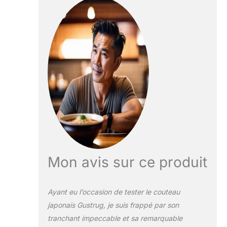
professionnelle
(3PCS)
peut facilement
gérer toutes vos
tâches de cuisine
comme hacher,
trancher, couper en
dés pour les
légumes, les fruits,
la viande. Bon idéal
pour tous vos
besoins quotidiens
en cuisine. Acier
Super Premium: Les
Gustrug couteau de
cuisine sont
Mon avis sur ce produit
fabriqués en acier
inoxydable à haute
teneur en carbone,
Ayant eu l’occasion de tester le couteau
avec un indice de
japonais Gustrug, je suis frappé par son
dureté de 58
tranchant impeccable et sa remarquable
Rockwell. Ils