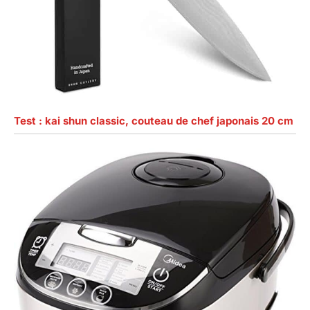
Test : kai shun classic, couteau de chef japonais 20 cm