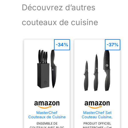
intégrée à la
de cuisine
Professionnel
Découvrez d’autres
poignée douce et
professionnelle
(3PCS)
confortable, créant
peut facilement
couteaux de cuisine
une prise parfaite
gérer toutes vos
pour minimiser la
tâches de cuisine
tension du poignet.
comme hacher,
Même après une
trancher, couper en
-34%
-37%
utilisation
dés pour les
prolongée, votre
légumes, les fruits,
paume et votre
la viande. Bon idéal
poignet ne se
pour tous vos
fatigueront pas. Il
besoins quotidiens
vous offre une
en cuisine. Acier
expérience
Super Premium: Les
d'utilisation sûre et
Gustrug couteau de
confortable. C'est
cuisine sont
un choix idéal pour
fabriqués en acier
les amateurs de
inoxydable à haute
cuisine. Service
teneur en carbone,
MasterChef
MasterChef Set
Couteaux de Cuisine
Couteau Cuisine,
Client 7/24h :
avec un indice de
avec Bloc, Contient :
Couteaux compris
chaque couteau
dureté de 58
ENSEMBLE DE
PRODUIT OFFICIEL
Couteau d'Office
Couteau d'office,
COUTEAUX AVEC BLOC
MASTERCHEF - Cet