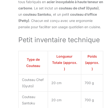
en cuisine. Acier
tous fabriqués en
acier inoxydable à haute teneur en
Super Premium: Les
carbone
. Le set inclut un
couteau de chef (Gyuto)
,
Gustrug couteau de
un
couteau Santoku
, et un petit
couteau d’office
cuisine sont
(Petty)
. Chacun est conçu avec une ergonomie
fabriqués en acier
pensée pour faciliter son usage quotidien en cuisine.
inoxydable à haute
teneur en carbone,
avec un indice de
Petit inventaire technique
dureté de 58
Rockwell. Ils
possèdent une
Longueur
Poids
résistance
Type de
exceptionnelle à la
Totale (approx.
(approx.
Couteau
corrosion et à la
)
)
rouille, et la lame
reste tranchante
Couteau Chef
même après une
20 cm
700 g
(Gyuto)
utilisation
prolongée. Le
Couteau
revêtement
20 cm
700 g
d'oxydation assure
Santoku