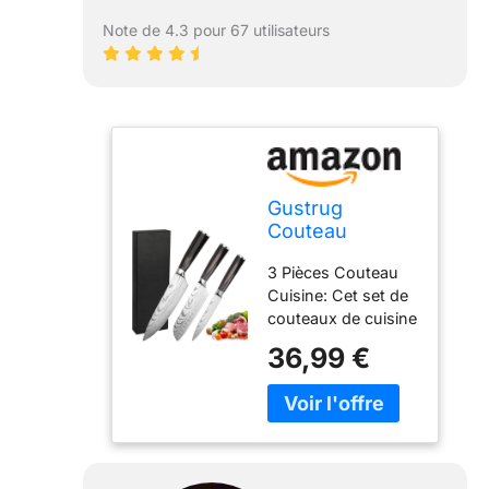
Note de 4.3 pour 67 utilisateurs
Gustrug
Couteau
Cuisine
3 Pièces Couteau
Couteau
Cuisine: Cet set de
Japonais Acier
couteaux de cuisine
Inoxydable à
comprend: 1*
haute teneur
36,99 €
Couteau de Chef,
en carbone
1* Couteau
avec Poignée
Santoku, 1*
Ergonomique,
Couteau utilitaire.
Couteaux de
Cet set couteaux
Cuisine
de cuisine
Professionnel