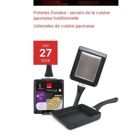
fondue, mais convient
également pour la cuisson
à la vapeur, le mijotage,
Poteries Donabe : secrets de la cuisine
l'ébullition, la friture et
japonaise traditionnelle
comme poêle ou wok.
Faire griller un steak, faire
Ustensiles de cuisine japonaise
bouillir des œufs, mijoter
une soupe ou faire sauter
– tout est possible
simultanément, triplant
Juin
votre efficacité !
27
2024