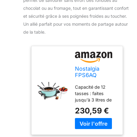
permet de savourer sans effort des fondues au
chocolat ou au fromage, tout en garantissant confort
et sécurité grâce à ses poignées froides au toucher.
Un allié parfait pour vos moments de partage autour
de la table.
Nostalgia
FPS6AQ
Casserole à
Capacité de 12
fondue
tasses : faites
électrique de 6
jusqu'à 3 litres de
tasses avec
votre fondue
contrôle de
230,59 €
préférée pour les
température
anniversaires, les
réglable, 8
fêtes de piscine ou
fourchettes à
tout événement
code couleur,