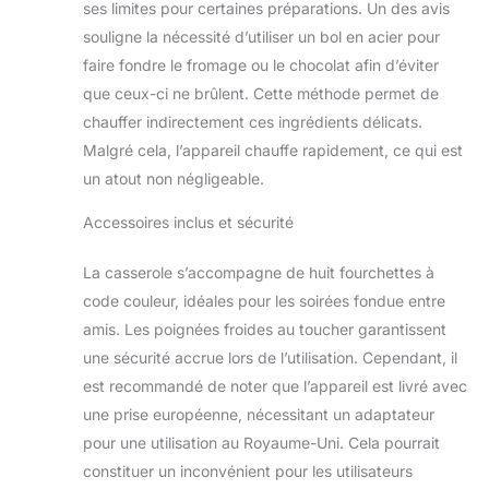
ses limites pour certaines préparations. Un des avis
à la température
souligne la nécessité d’utiliser un bol en acier pour
idéale en ajustant le
faire fondre le fromage ou le chocolat afin d’éviter
cadran de contrôle
de la température (1
que ceux-ci ne brûlent. Cette méthode permet de
à 5 réglages)
chauffer indirectement ces ingrédients délicats.
Poignées froides :
Malgré cela, l’appareil chauffe rapidement, ce qui est
utilisez les poignées
un atout non négligeable.
latérales froides au
toucher pour une
Accessoires inclus et sécurité
manipulation sûre
et facile tout en
déplaçant le pot
La casserole s’accompagne de huit fourchettes à
amovible 8
code couleur, idéales pour les soirées fondue entre
fourchettes à code
amis. Les poignées froides au toucher garantissent
couleur : permet
une sécurité accrue lors de l’utilisation. Cependant, il
aux invités de servir
est recommandé de noter que l’appareil est livré avec
eux-mêmes une
fondue au chocolat
une prise européenne, nécessitant un adaptateur
décadente, de
pour une utilisation au Royaume-Uni. Cela pourrait
délicieuses sauces
constituer un inconvénient pour les utilisateurs
au fromage et plus