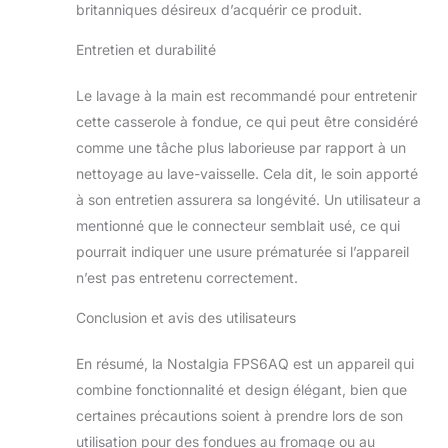
britanniques désireux d’acquérir ce produit.
encore avec les 8
fourchettes à code
Entretien et durabilité
couleur incluses.
Les encoches dans
le bord
Le lavage à la main est recommandé pour entretenir
maintiennent
cette casserole à fondue, ce qui peut être considéré
chaque fourche en
comme une tâche plus laborieuse par rapport à un
place
nettoyage au lave-vaisselle. Cela dit, le soin apporté
à son entretien assurera sa longévité. Un utilisateur a
mentionné que le connecteur semblait usé, ce qui
pourrait indiquer une usure prématurée si l’appareil
n’est pas entretenu correctement.
Conclusion et avis des utilisateurs
En résumé, la Nostalgia FPS6AQ est un appareil qui
combine fonctionnalité et design élégant, bien que
certaines précautions soient à prendre lors de son
utilisation pour des fondues au fromage ou au