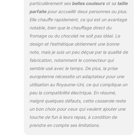
particulièrement ses
belles couleurs
et sa
taille
cadran de contrôle
de la température (1
parfaite
pour accueillir deux personnes ou plus.
à 5 réglages)
Elle chauffe rapidement, ce qui est un avantage
Poignées froides :
notable, bien que le chauffage direct du
utilisez les poignées
fromage ou du chocolat ne soit pas idéal. Le
latérales froides au
toucher pour une
design et l’esthétique obtiennent une bonne
manipulation sûre
note, mais je suis un peu déçue par la qualité de
et facile tout en
fabrication, notamment le connecteur qui
déplaçant le pot
semble usé avec le temps. De plus, la prise
amovible 8
fourchettes à code
européenne nécessite un adaptateur pour une
couleur : permet
utilisation au Royaume-Uni, ce qui complique un
aux invités de servir
peu la compatibilité électrique. En résumé,
eux-mêmes une
malgré quelques défauts, cette casserole reste
fondue au chocolat
un bon choix pour ceux qui veulent ajouter une
décadente, de
délicieuses sauces
touche de fun à leurs repas, à condition de
au fromage et plus
prendre en compte ses limitations.
encore avec les 8
fourchettes à code