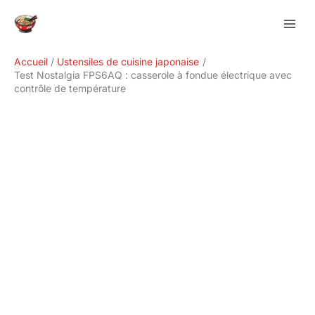
Aller
Rechercher
au
contenu
Accueil
Ustensiles de cuisine japonaise
Test Nostalgia FPS6AQ : casserole à fondue électrique avec
contrôle de température