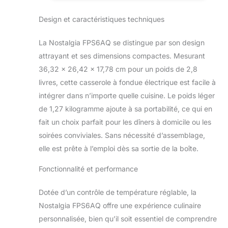
spécial à partager
poignées
avec vos amis et
froides au
Design et caractéristiques techniques
votre famille
toucher, parfait
FONDUE FONTÉ :
pour le
La Nostalgia FPS6AQ se distingue par son design
rendez chaque
chocolat, le
réunion spéciale !
attrayant et ses dimensions compactes. Mesurant
fromage, le
Trempez des fruits,
36,32 x 26,42 x 17,78 cm pour un poids de 2,8
des légumes, du
livres, cette casserole à fondue électrique est facile à
pain, des bretzels,
intégrer dans n’importe quelle cuisine. Le poids léger
des ailes de poulet,
de 1,27 kilogramme ajoute à sa portabilité, ce qui en
des côtes et plus
encore dans une
fait un choix parfait pour les dîners à domicile ou les
variété de sauces à
soirées conviviales. Sans nécessité d’assemblage,
fondue. Essayez la
elle est prête à l’emploi dès sa sortie de la boîte.
sauce buffle, la
sauce barbecue, le
Fonctionnalité et performance
ranch, le chocolat,
le fromage, les
Dotée d’un contrôle de température réglable, la
bouillons et plus
encore Contrôle de
Nostalgia FPS6AQ offre une expérience culinaire
la température :
personnalisée, bien qu’il soit essentiel de comprendre
gardez les fondues