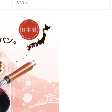
620 g