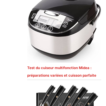
Test du cuiseur multifonction Midea :
préparations variées et cuisson parfaite