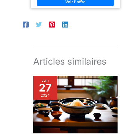
inox pour une manipulation confortable et sécurisée,
Compatible à l'induction grâce au disque en inox
magnétisé Nettoyage à la main et utilisation
d'ustensiles en bois, plastique ou silicone
recommandé pour protéger le revêtement, Passe au
lave-vaisselle, Garantie à vie Contenu : 1x Le Creuset
Poêle Wok Anti-Adhérente en Aluminium Forgé, 30
cm, Dimensions : 57,1x 31,1x 11,5 cm, Surface de
contact : 17,2 cm, Poids : 2,08 kg, Couleur :
Anthracite/Argenté,51104300010202
Articles similaires
Juin
27
2024