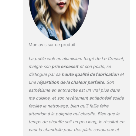
revêtement, Passe au lave-vaisselle,
Garantie à vie Contenu : 1x Le Creuset
Poêle Wok Anti-Adhérente en
Aluminium Forgé, 30 cm, Dimensions
: 57,1x 31,1x 11,5 cm, Surface de
contact : 17,2 cm, Poids : 2,08 kg,
Couleur :
Mon avis sur ce produit
Anthracite/Argenté,51104300010202
La poêle wok en aluminium forgé de Le Creuset,
malgré son
prix excessif
et son poids, se
distingue par sa
haute qualité de fabrication
et
une
répartition de la chaleur parfaite
. Son
esthétisme en anthracite est un vrai plus dans
ma cuisine, et son revêtement antiadhésif solide
facilite le nettoyage, bien qu’il faille faire
attention à la poignée qui chauffe. Bien que le
temps de chauffe soit un peu long, le résultat en
vaut la chandelle pour des plats savoureux et