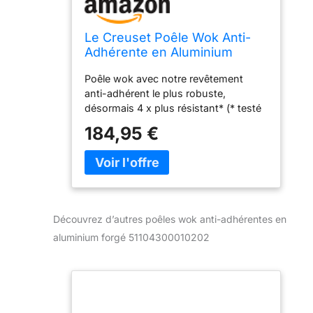
Le Creuset Poêle Wok Anti-
Adhérente en Aluminium
Forgé, 30 cm,
Poêle wok avec notre revêtement
Anthracite/Argenté,511043000
anti-adhérent le plus robuste,
10202
désormais 4 x plus résistant* (* testé
par un laboratoire indépendant pour la
184,95 €
résistance à l’abrasion avec des
ustensiles en métal) Nettoyage bon et
retrait simple des aliments grâce au
revêtement anti-adhérent à 3
couches, Répartition uniforme et
efficace de la chaleur grâce au
Découvrez d’autres poêles wok anti-adhérentes en
matériau en aluminium forgé, Manche
aluminium forgé 51104300010202
ergonomique riveté en inox pour une
manipulation confortable et sécurisée,
Compatible à l'induction grâce au
disque en inox magnétisé Nettoyage
à la main et utilisation d'ustensiles en