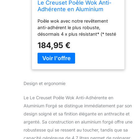
Le Creuset Poêle Wok Anti-
Adhérente en Aluminium
Forgé, 30 cm,
Poêle wok avec notre revêtement
Anthracite/Argenté,511043000
anti-adhérent le plus robuste,
10202
désormais 4 x plus résistant* (* testé
par un laboratoire indépendant pour la
184,95 €
résistance à l’abrasion avec des
ustensiles en métal) Nettoyage bon et
retrait simple des aliments grâce au
revêtement anti-adhérent à 3
couches, Répartition uniforme et
efficace de la chaleur grâce au
Design et ergonomie
matériau en aluminium forgé, Manche
ergonomique riveté en inox pour une
Le Le Creuset Poêle Wok Anti-Adhérente en
manipulation confortable et sécurisée,
Compatible à l'induction grâce au
Aluminium Forgé se distingue immédiatement par son
disque en inox magnétisé Nettoyage
design soigné et sa finition élégante en anthracite et
à la main et utilisation d'ustensiles en
argenté. Sa construction en aluminium forgé offre une
bois, plastique ou silicone
robustesse qui se ressent au toucher, tandis que sa
recommandé pour protéger le
capacité généreuse de 4,7 litres permet de préparer
revêtement, Passe au lave-vaisselle,