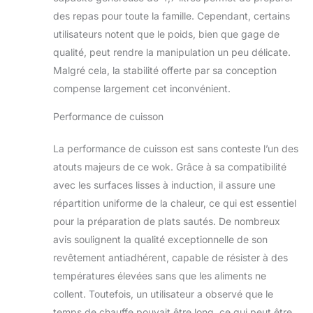
Garantie à vie Contenu : 1x Le Creuset
des repas pour toute la famille. Cependant, certains
Poêle Wok Anti-Adhérente en
utilisateurs notent que le poids, bien que gage de
Aluminium Forgé, 30 cm, Dimensions
qualité, peut rendre la manipulation un peu délicate.
: 57,1x 31,1x 11,5 cm, Surface de
Malgré cela, la stabilité offerte par sa conception
contact : 17,2 cm, Poids : 2,08 kg,
Couleur :
compense largement cet inconvénient.
Anthracite/Argenté,51104300010202
Performance de cuisson
La performance de cuisson est sans conteste l’un des
atouts majeurs de ce wok. Grâce à sa compatibilité
avec les surfaces lisses à induction, il assure une
répartition uniforme de la chaleur, ce qui est essentiel
pour la préparation de plats sautés. De nombreux
avis soulignent la qualité exceptionnelle de son
revêtement antiadhérent, capable de résister à des
températures élevées sans que les aliments ne
collent. Toutefois, un utilisateur a observé que le
temps de chauffe pouvait être long, ce qui peut être