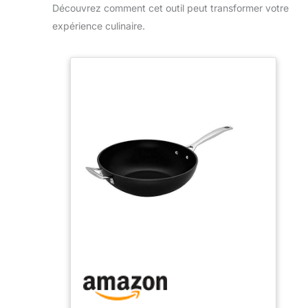
Découvrez comment cet outil peut transformer votre
expérience culinaire.