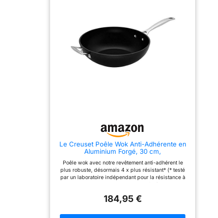
bois, plastique ou silicone
recommandé pour protéger le
revêtement, Passe au lave-vaisselle,
Garantie à vie Contenu : 1x Le Creuset
Poêle Wok Anti-Adhérente en
Aluminium Forgé, 30 cm, Dimensions
: 57,1x 31,1x 11,5 cm, Surface de
contact : 17,2 cm, Poids : 2,08 kg,
Couleur :
Anthracite/Argenté,51104300010202
Le Creuset Poêle Wok Anti-Adhérente en
Aluminium Forgé, 30 cm,
Anthracite/Argenté,51104300010202
Poêle wok avec notre revêtement anti-adhérent le
plus robuste, désormais 4 x plus résistant* (* testé
par un laboratoire indépendant pour la résistance à
l’abrasion avec des ustensiles en métal) Nettoyage
bon et retrait simple des aliments grâce au
184,95 €
revêtement anti-adhérent à 3 couches, Répartition
uniforme et efficace de la chaleur grâce au matériau
en aluminium forgé, Manche ergonomique riveté en