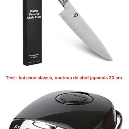
Test : kai shun classic, couteau de chef japonais 20 cm