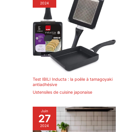
2024
Test IBILI Inducta : la poêle à tamagoyaki
antiadhésive
Ustensiles de cuisine japonaise
Juin
27
2024