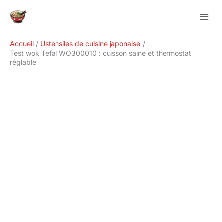
Aller
Rechercher
au
contenu
Accueil
Ustensiles de cuisine japonaise
Test wok Tefal WO300010 : cuisson saine et thermostat
réglable