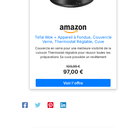
Tefal Wok + Appareil à Fondue, Couvercle
Verre, Thermostat Réglable, Cuve
Antiadhèsive, Caquelon Aluminium, 8
Couvercle en verre pour une meilleure visibilié de la
Fourchettes Incluses WK302013
cuisson Thermostat réglable pour réussir toutes les
préparations Sa cuve possède un revêtement
antiadhésif pour un nettoyage très facile et possède
un indicateur Thermo Spot Fondue : pour réussir en
109,99 €
toute sécurité toutes les fondues à l'huile, au fromage,
97,00 €
au bouillon ou au chocolat Idéal également pour la
fondue chinoise Caquelon en aluminium avec
revètement antiadhésif pour un nettoyage facilité 8
fourchettes fournies Gain de place assuré : le
caquelon se range dans le wok