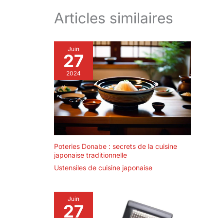
Articles similaires
Juin
27
2024
Poteries Donabe : secrets de la cuisine
japonaise traditionnelle
Ustensiles de cuisine japonaise
Juin
27