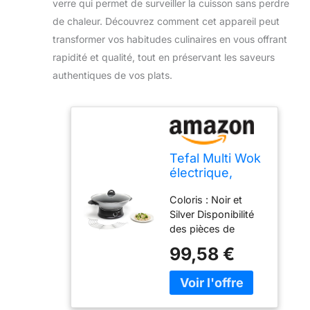
verre qui permet de surveiller la cuisson sans perdre
de chaleur. Découvrez comment cet appareil peut
transformer vos habitudes culinaires en vous offrant
rapidité et qualité, tout en préservant les saveurs
authentiques de vos plats.
Tefal Multi Wok
électrique,
Thermostat
Coloris : Noir et
réglable,
Silver Disponibilité
Cuisson saine,
des pièces de
Indicateur de
rechange après
chauffe
99,58 €
achat du produit : 5
Thermo-Spot,
ans Puissance :
Couvercle en
1200 W Poids du
verre, Fabriqué
colis: 3.61 kilograms
en France