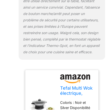
être utilisé directement sur la table, facilitant
ainsi un service convivial. Cependant, l’absence
de bouton marche/arrêt peut poser un
problème de sécurité pour certains utilisateurs,
et ses prises limitées à l’Europe peuvent
restreindre son usage. Malgré cela, son design
bien pensé, complété par le thermostat réglable
et l’indicateur Thermo-Spot, en font un appareil
de choix pour une cuisine saine et efficace.
Tefal Multi Wok
électrique,
Thermostat
Coloris : Noir et
réglable,
Silver Disponibilité
Cuisson saine,