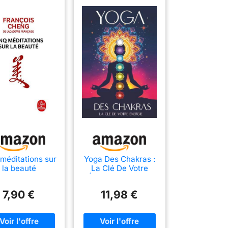
 méditations sur
Yoga Des Chakras :
la beauté
La Clé De Votre
Énergie: Le guide
pour ouvrir,
7,90 €
11,98 €
équilibrer et guérir
vos 7 chakras par le
yoga, la kundalini,
les soins