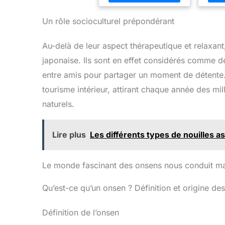
fenê
culturelles des
chauds
onsen au Japon –
pour 
Un rôle socioculturel prépondérant
Édition 2026
salle 
de 
Au-delà de leur aspect thérapeutique et relaxant
person
en toi
japonaise. Ils sont en effet considérés comme des
en 
cad
entre amis pour partager un moment de détente
métal
tourisme intérieur, attirant chaque année des mi
parfa
naturels.
style
sabi, 
mini
Lire plus
Les différents types de nouilles a
co
multip
de ca
des 
Le monde fascinant des onsens nous conduit main
pouc
s'ad
Qu’est-ce qu’un onsen ? Définition et origine d
salles
lavabo
d'acce
Définition de l’onsen
bain