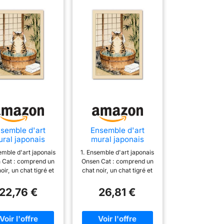
semble d'art
Ensemble d'art
ral japonais
mural japonais
o-e Onsen avec
Ukiyo-e Onsen –
emble d'art japonais
1. Ensemble d'art japonais
f chat Ukiyo-e
Impressions sur toile
 Cat : comprend un
Onsen Cat : comprend un
en, impression
de bambou vintage
oir, un chat tigré et
chat noir, un chat tigré et
toile de bambou,
pour salle de bain et
chat roux orange
un chat roux orange
décoration
toilettes (SKU2, 50 x
laxant dans des
relaxant dans des
22,76 €
26,81 €
onne pour salle
70 cm, sans cadre)
ires traditionnelles
baignoires traditionnelles
ain et toilettes
is, une illustration
en bois, une illustration
2, 40 x 60 cm,
yo-e en bambou et
ukiyo-e en bambou et
sans cadre)