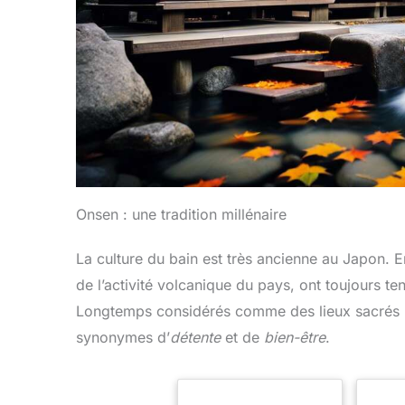
Onsen : une tradition millénaire
La culture du bain est très ancienne au Japon. E
de l’activité volcanique du pays, ont toujours t
Longtemps considérés comme des lieux sacrés prop
synonymes d’
détente
et de
bien-être
.