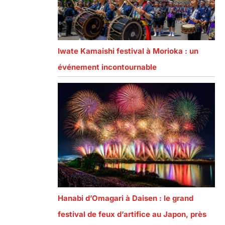
Iwate Kamaishi festival à Morioka : un
événement incontournable
Hanabi d’Omagari à Daisen : le grand
festival de feux d’artifice au Japon, près