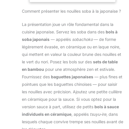
viande et les
stable grâce à la
Grce à lui, le riz a plus
de cuisine tout-en-
fruits de mer,
poignée soft-touch
de facilité à
Comment présenter les nouilles soba à la japonaise ?
un augmente
lavable au lave-
en plastique
s'agglutiner afin de
l'efficacité de la
vaisselle
spécial. Levier pour
former un nigiri-sushi
préparation des
La présentation joue un rôle fondamental dans la
mains petites et
ou un maki
aliments et assure
cuisine japonaise. Servez les soba dans des
bols à
grandes RÉGLABLE
savoureux qui se
une expérience de
avec tension de
tient bien LA
soba japonais
— appelés
sobachoko
— de forme
cuisine sans faille.
lame réglable pour
MARQUE TANOSHI :
légèrement évasée, en céramique ou en laque noire,
Coupe précise avec
couper facilement
Tanoshi vous fait
une durabilité à
qui mettent en valeur la couleur brune des nouilles et
les matériaux
voyager en Asie avec
long terme Équipée
le vert du nori. Posez les bols sur des
sets de table
différents et
délice, au travers de
d'une poignée
multicouches
produits
en bambou
pour une atmosphère zen et estivale.
ergonomique
Longueur 185 mm,
authentiques,
Fournissez des
baguettes japonaises
— plus fines et
antidérapante, cette
lame 42 mm, poids
savoureux et raffinés,
paire de ciseaux
pointues que les baguettes chinoises — pour saisir
128Gr GARANTIE
dédiés à la
offre une pression
les nouilles avec précision. Ajoutez une petite cuillère
DE
gastronomie
équilibrée et une
REMBOURSEMENT
japonaise (produits
en céramique pour la sauce. Si vous optez pour la
prise stable –
1 an!
roses) et à la cuisine
version sauce à part, utilisez de petits
bols à sauce
garantissant un
coréenne (produits
individuels en céramique
, appelés
tsuyu-ire
, dans
confort constant et
jaunes)
des coupes
lesquels chaque convive trempe ses nouilles avant de
précises même lors