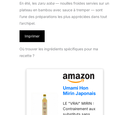
En été, les
zaru soba
— nouilles froides servies sur un
plateau en bambou avec sauce à tremper — sont
l’une des préparations les plus appréciées dans tout
l’archipel.
Imprimer
Où trouver les ingrédients spécifiques pour ma
recette ?
Umami Hon
Mirin Japonais
500ml -
LE "VRAI" MIRIN :
Véritable Saké
Contrairement aux
Doux pour
substituts sans
Cuisiner -