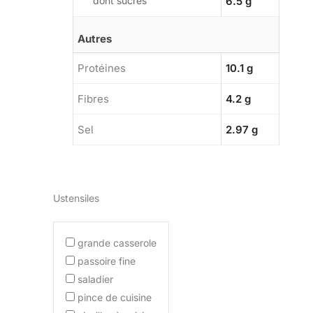
dont sucres
6.5 g
Autres
Protéines
10.1 g
Fibres
4.2 g
Sel
2.97 g
Ustensiles
grande casserole
passoire fine
saladier
pince de cuisine