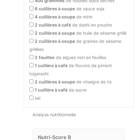
400
grammes
de nouilles soba sèches
6
cuillères à soupe
de sauce soja
4
cuillères à soupe
de mirin
2
cuillères à café
de dashi en poudre
2
cuillères à soupe
de huile de sésame grillé
2
cuillères à soupe
de graines de sésame
grillées
2
feuilles
de algues nori en feuilles
1
cuillère à café
de flocons de piment
togarashi
2
cuillères à soupe
de vinaigre de riz
1
cuillère à café
de sucre
sel
Analyse nutritionnelle
Nutri-Score B