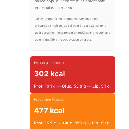
sauce soja, qui constitue l'élément salé
principal de la recette.
Ces valeurs restent approximatives pour une
préparation maison. Le sel peut être ajusté selon le
goût personnel, notamment en réduisant la sauce soja
ou en l'équilibrant avec plus de vinaigre.
Par 100 g de recette
302 kcal
Prot.
10.1 g —
Gluc.
53.8 g —
Lip.
5.1 g
Par portion (4 parts)
477 kcal
Prot.
15.9 g —
Gluc.
85.1 g —
Lip.
8.1 g