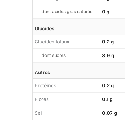
dont acides gras saturés
0 g
Glucides
Glucides totaux
9.2 g
dont sucres
8.9 g
Autres
Protéines
0.2 g
Fibres
0.1 g
Sel
0.07 g