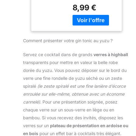
capacités, 20/40ml,
Acier
8,99 €
Vous recevrez un
qui peut être
Inoxydable,
barmass double
retournée pour une
Doseur à alcool
mesure en acier
utilisation dans
double, Barman
inoxydable comme
différentes
Professionnel,
accessoire pour
capacités, il peut être
Pour bar, fête,
cocktail, schnaps,
Comment présenter votre gin tonic au yuzu ?
parfaitement
vin,
avec graduation 2cl
équilibré entre deux
cocktail(Argent)
et 4cl. Le jigger petit
doigts. 【Matériau
Servez ce cocktail dans de grands
verres à highball
et pratique est un
de qualité
transparents pour mettre en valeur la belle robe
ustensile de bar
supérieure】:cette
indispensable.
dorée du yuzu. Vous pouvez déposer sur le bord du
tasse à mesurer est
FACILE À UTILISER:
verre une fine rondelle de yuzu séché ou un zeste
fabriquée en acier
Facile à manipuler,
inoxydable de qualité
spiralé
(le zeste spiralé est une fine lanière d’écorce
pratique et petit, le
supérieure avec des
enroulée sur elle-même, obtenue avec un économe
mixeur pour
bords lisses, robuste
cocktail, schnaps,
cannelé)
. Pour une présentation soignée, posez
et durable. 【Facile à
gin et Vin Bouquet.
chaque verre sur un sous-verre en liège ou en
Utiliser 】:ce doseur
Le barmass avec
vous donne le
bambou. Si vous recevez des invités, disposez les
bol jigger est
contrôle et la
verres sur un
plateau de présentation en ardoise ou
l'accessoire de
précision dont vous
cocktail idéal – une
en bois
pour un effet bar à cocktails très élégant.