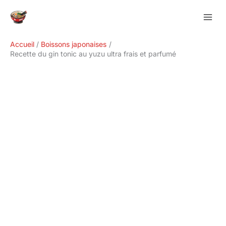
Aller
Rechercher
au
contenu
Accueil
Boissons japonaises
Recette du gin tonic au yuzu ultra frais et parfumé