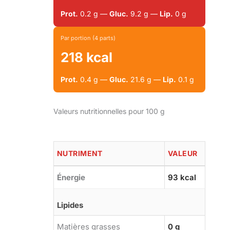
Prot.
0.2 g —
Gluc.
9.2 g —
Lip.
0 g
Par portion (4 parts)
218 kcal
Prot.
0.4 g —
Gluc.
21.6 g —
Lip.
0.1 g
Valeurs nutritionnelles pour 100 g
NUTRIMENT
VALEUR
Énergie
93 kcal
Lipides
Matières grasses
0 g