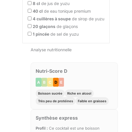
8
cl
de jus de yuzu
40
cl
de eau tonique premium
4
cuillères à soupe
de sirop de yuzu
20
glaçons
de glaçons
1
pincée
de sel de yuzu
Analyse nutritionnelle
Nutri-Score D
A
B
C
D
E
Boisson sucrée
Riche en alcool
Très peu de protéines
Faible en graisses
Synthèse express
Profil :
Ce cocktail est une boisson